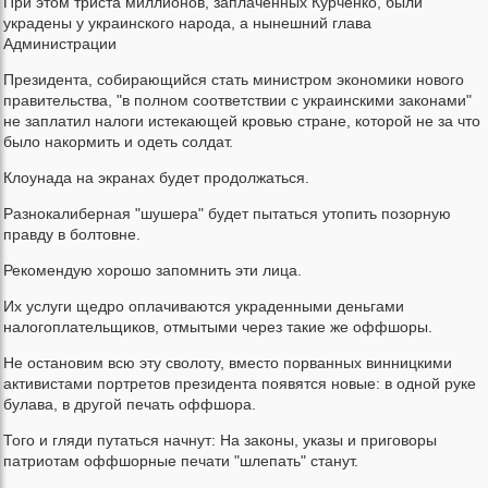
При этом триста миллионов, заплаченных Курченко, были
украдены у украинского народа, а нынешний глава
Администрации
Президента, собирающийся стать министром экономики нового
правительства, "в полном соответствии с украинскими законами"
не заплатил налоги истекающей кровью стране, которой не за что
было накормить и одеть солдат.
Клоунада на экранах будет продолжаться.
Разнокалиберная "шушера" будет пытаться утопить позорную
правду в болтовне.
Рекомендую хорошо запомнить эти лица.
Их услуги щедро оплачиваются украденными деньгами
налогоплательщиков, отмытыми через такие же оффшоры.
Не остановим всю эту сволоту, вместо порванных винницкими
активистами портретов президента появятся новые: в одной руке
булава, в другой печать оффшора.
Того и гляди путаться начнут: На законы, указы и приговоры
патриотам оффшорные печати "шлепать" станут.