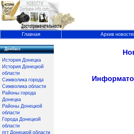
Главная
Архив новосте
Донбасс
Но
История Донецка
История Донецкой
области
Информатор
Символика города
Символика области
Районы города
Донецка
Районы Донецкой
области
Города Донецкой
области
пгт Донецкой области