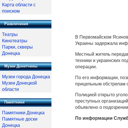
Карта области с
поиском
Развлечения
Театры
В Первомайском Ясинов
Кинотеатры
Украины задержала инф
Парки, скверы
Донецка
Местный житель передав
техники и украинских п
Музеи Донетчины
операции.
Музеи города Донецка
По его информации, поз
Музеи Донецкой
прицельным обстрелам с
области
Полицией открыто уголов
преступных организаций
Памятники
объявлено о подозрении
Памятники Донецка
По информации Служб
Памятные доски
Донецка