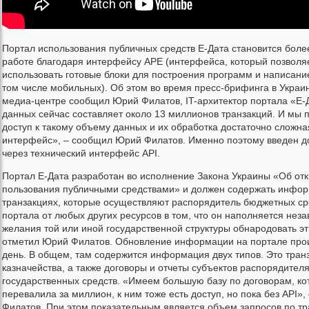
Портал использования публичных средств Е-Дата становится боле
работе благодаря интерфейсу АРЕ (интерфейса, который позволя
использовать готовые блоки для построения программ и написани
том числе мобильных). Об этом во время пресс-брифинга в Украи
медиа-центре сообщил Юрий Филатов, IT-архитектор портала «Е-
данных сейчас составляет около 13 миллионов транзакций. И мы 
доступ к такому объему данных и их обработка достаточно сложна
интерфейс», – сообщил Юрий Филатов. Именно поэтому введен до
через технический интерфейс API.
Портал Е-Дата разработан во исполнение Закона Украины «Об от
пользования публичными средствами» и должен содержать инфор
транзакциях, которые осуществляют распорядитель бюджетных ср
портала от любых других ресурсов в том, что он наполняется неза
желания той или иной государственной структуры обнародовать эт
отметил Юрий Филатов. Обновление информации на портале про
день. В общем, там содержится информация двух типов. Это тран
казначейства, а также договоры и отчеты субъектов распорядител
государственных средств. «Имеем большую базу по договорам, ко
перевалила за миллион, к ним тоже есть доступ, но пока без API»
Филатов. При этом показательным является объем запросов по тра