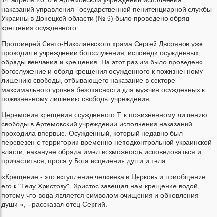
14 апреля 2016 в Артемовском учреждении исполнения
наказаний управления Государственной пенитенциарной службы
Украины в Донецкой области (№ 6) было проведено обряд
крещения осужденного.
Протоиерей Свято-Николаевского храма Сергей Дворянов уже
проводил в учреждении богослужения, исповеди осужденных,
обряды венчания и крещения. На этот раз им было проведено
богослужение и обряд крещения осужденного к пожизненному
лишению свободы, отбывающего наказание в секторе
максимального уровня безопасности для мужчин осужденных к
пожизненному лишению свободы учреждения.
Церемония крещения осужденного Т. к пожизненному лишению
свободы в Артемовский учреждении исполнения наказаний
проходила впервые. Осужденный, который недавно был
перевезен с территории временно неподконтрольной украинской
власти, накануне обряда имел возможность исповедоваться и
причаститься, прося у Бога исцеления души и тела.
«Крещение - это вступление человека в Церковь и приобщение
его к "Телу Христову". Христос завещал нам крещение водой,
потому что вода является символом очищения и обновления
души », - рассказал отец Сергий.