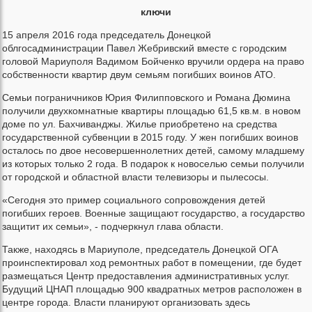
ключи
15 апреля 2016 года председатель Донецкой
облгосадминистрации Павел Жебривский вместе с городским
головой Мариуполя Вадимом Бойченко вручили ордера на право
собственности квартир двум семьям погибших воинов АТО.
Семьи пограничников Юрия Филипповского и Романа Дюмина
получили двухкомнатные квартиры площадью 61,5 кв.м. в новом
доме по ул. Бахчиванджы. Жилье приобретено на средства
государственной субвенции в 2015 году. У жен погибших воинов
осталось по двое несовершеннолетних детей, самому младшему
из которых только 2 года. В подарок к новоселью семьи получили
от городской и областной власти телевизоры и пылесосы.
«Сегодня это пример социального сопровождения детей
погибших героев. Военные защищают государство, а государство
защитит их семьи», - подчеркнул глава области.
Также, находясь в Мариуполе, председатель Донецкой ОГА
проинспектировал ход ремонтных работ в помещении, где будет
размещаться Центр предоставления административных услуг.
Будущий ЦНАП площадью 900 квадратных метров расположен в
центре города. Власти планируют организовать здесь