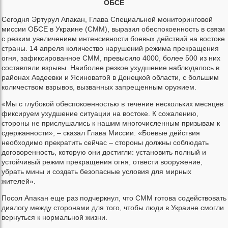
ОБСЕ
Сегодня Эртурул Апакан, Глава Специальной мониторинговой
миссии ОБСЕ в Украине (СММ), выразил обеспокоенность в связи
с резким увеличением интенсивности боевых действий на востоке
страны. 14 апреля количество нарушений режима прекращения
огня, зафиксированное СММ, превысило 4000, более 500 из них
составляли взрывы. Наиболее резкое ухудшение наблюдалось в
районах Авдеевки и Ясиноватой в Донецкой области, с большим
количеством взрывов, вызванных запрещенным оружием.
«Мы с глубокой обеспокоенностью в течение нескольких месяцев
фиксируем ухудшение ситуации на востоке. К сожалению,
стороны не прислушались к нашим многочисленным призывам к
сдержанности», – сказал Глава Миссии. «Боевые действия
необходимо прекратить сейчас – стороны должны соблюдать
договоренность, которую они достигли: установить полный и
устойчивый режим прекращения огня, отвести вооружение,
убрать мины и создать безопасные условия для мирных
жителей».
Посол Апакан еще раз подчеркнул, что СММ готова содействовать
диалогу между сторонами для того, чтобы люди в Украине смогли
вернуться к нормальной жизни.