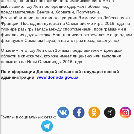
«сетке», где игры проходили по олимпийской системе на
выбывание, Коу Лей поочередно одержал победы над
представителями Венгрии, Хорватии, Португалии,
Великобритании, но в финале уступил Эммануэлю Лебессону из
Франции. Последняя путевка на Олимпийские игры 2016 года на
турнире разыгрывалась между спортсменами, проигравшими в
финалах из двух «сеток». Наш теннисист встречался с еще одним
французом Симоном Гаузи, и на этот раз праздновал успех.
Отметим, что Коу Лей стал 15-тым представителем Донецкой
области в списке тех, кто уже имеет лицензию или выполнил
норматив на Игры Олимпиады 2016 года.
По информации Донецкой областной государственной
администрации.
www.donoda.gov.ua
Группы в социальных сетях: