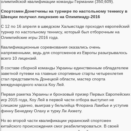
олимпийской квалификации команды Германии (350,609).
Спортсмен Донетчины на турнире по настольному теннису в
Швеции получил лицензию на Олимпиаду-2016
С 12 по 16 апреля в шведском Хальмстаде проходил европейский
турнир по настольному теннису, который был отборочным на
Олимпийские игры 2016 года.
Квалификационные соревнования оказались очень
напряженными, ведь для спортсменов из Европы разыгрывалось
всего 10 лицензий.
В составе сборной команды Украины единственным обладателем
заветной путевки на главные спортивные старты четырехлетия
стал представитель Донецкой области, мастер спорта
международного класса Коу Лей.
Первая ракетка Украины и бронзовый призер Первых Европейских
игр 2015 года, Коу Лей в первой части отбора выступил не
слишком удачно, выиграв у бельгийца Флорана Ламбье и уступив
финну Бенедеку Олаху и турку Ли Ахмету.
Но во второй части квалификации украинский спортсмен
китайского происхождения смог реабилитироваться. В своей