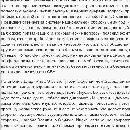
президенты действительно хотели одного - абсолютной власти. П
заложено первыми двумя президентами - скрытое желание контро
полностью экономический сектор и, в первую очередь, вопросы пр
не иметь никакой за это ответственности», - заявил Игорь Смешко.
Президент отвечает за систему национальной обороны, ему подч
«силовики», но он «держит при себе премьер-министра», который 
за бюджет, приватизацию и экономические вопросы, пояснил экс-г
словам, главное требование демократии - разделить ветви власти.
одна из ветвей власти пытается непрозрачно, скрыто от общества
другими ветвями власти, должна быть уголовная ответственность,
Смешко. «У нас фактически по форме - демократия, а на самом д
неофеодализм: вассал моего вассала - не мой вассал», - высказа
врагом является некомпетентность, безответственность и безнаказ
резюмировал экс-глава СБУ.
По мнению Владимира Огрызко, украинского дипломата, экс-мини
иностранных дел, украинская политическая система двухполюсная
является «заложником этого двуликого Януса». Во всех государст
«две хозяйки на кухне», объясняет дипломат. «Мы должны думать
изменениями в Конституцию, которые, наконец, приостановят этот
практику, когда левая рука не знает, не хочет знать, что делает пр
сторона подразумевает узурпировать власть таким образом, чтобы
сторону», - заявил Владимир Огрызко. Иначе, если концентрирова
точечных вещах, решить политические проблемы нельзя, убежден