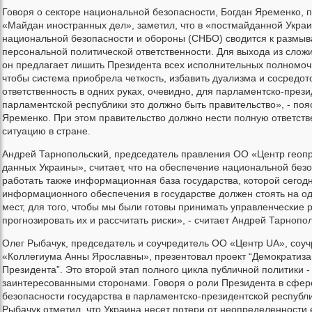
Говоря о секторе национальной безопасности, Богдан Яременко,
«Майдан иностранных дел», заметил, что в «постмайданной Укра
национальной безопасности и обороны (СНБО) сводится к размы
персональной политической ответственности. Для выхода из слож
он предлагает лишить Президента всех исполнительных полномочи
чтобы система приобрела четкость, избавить дуализма и сосредот
ответственность в одних руках, очевидно, для парламентско-през
парламентской республики это должно быть правительство», - поя
Яременко. При этом правительство должно нести полную ответств
ситуацию в стране.
Андрей Тарнопольский, председатель правления ОО «Центр геоп
данных Украины», считает, что на обеспечение национальной без
работать также информационная база государства, которой сегодн
информационного обеспечения в государстве должен стоять на о
мест, для того, чтобы мы были готовы принимать управленческие 
прогнозировать их и рассчитать риски», - считает Андрей Тарнопо
Олег Рыбачук, председатель и соучредитель ОО «Центр UA», соу
«Коллегиума Анны Ярославны», презентовал проект “Демократиза
Президента”. Это второй этап полного цикла публичной политики -
заинтересованными сторонами. Говоря о роли Президента в сфе
безопасности государства в парламентско-президентской республи
Рыбачук отметил, что Украина несет потери от неопределенности 