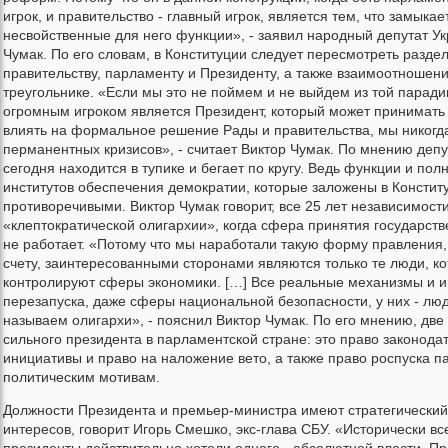
игрок, и правительство - главный игрок, является тем, что замыкае
несвойственные для него функции», - заявил народный депутат У
Чумак. По его словам, в Конституции следует пересмотреть разде
правительству, парламенту и Президенту, а также взаимоотношени
треугольнике. «Если мы это не поймем и не выйдем из той парадиг
огромным игроком является Президент, который может принимать
влиять на формальное решение Рады и правительства, мы никогд
перманентных кризисов», - считает Виктор Чумак. По мнению депу
сегодня находится в тупике и бегает по кругу. Ведь функции и по
институтов обеспечения демократии, которые заложены в Констит
противоречивыми. Виктор Чумак говорит, все 25 лет независимост
«клептократической олигархии», когда сфера принятия государст
не работает. «Потому что мы наработали такую форму правления,
счету, заинтересованными сторонами являются только те люди, к
контролируют сферы экономики. […] Все реальные механизмы и 
перезапуска, даже сферы национальной безопасности, у них - лю
называем олигархи», - пояснил Виктор Чумак. По его мнению, две
сильного президента в парламентской стране: это право законода
инициативы и право на наложение вето, а также право роспуска п
политическим мотивам.
Должности Президента и премьер-министра имеют стратегический
интересов, говорит Игорь Смешко, экс-глава СБУ. «Исторически в