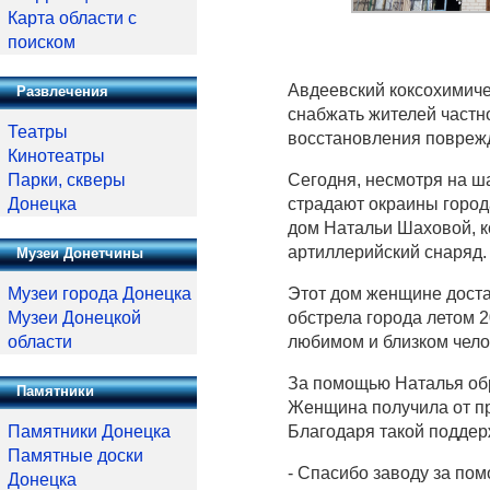
Карта области с
поиском
Авдеевский коксохимиче
Развлечения
снабжать жителей частн
Театры
восстановления повреж
Кинотеатры
Сегодня, несмотря на ш
Парки, скверы
страдают окраины города
Донецка
дом Натальи Шаховой, к
артиллерийский снаряд.
Музеи Донетчины
Этот дом женщине достал
Музеи города Донецка
обстрела города летом 2
Музеи Донецкой
любимом и близком чело
области
За помощью Наталья обр
Памятники
Женщина получила от п
Благодаря такой поддер
Памятники Донецка
Памятные доски
- Спасибо заводу за пом
Донецка