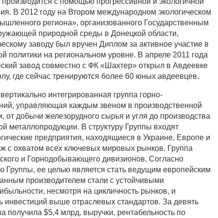
 производится с помощью прогрессивной и экологичной
ния. В 2012 году на Втором международном экологическом
ышленного региона», организованного Государственным
ружающей природной среды в Донецкой области,
ескому заводу был вручен Диплом за активное участие в
ой политики на региональном уровне. В апреле 2011 года
ский завод совместно с ФК «Шахтер» открыл в Авдеевке
лу, где сейчас тренируются более 60 юных авдеевцев.
 вертикально интегрированная группа горно-
аний, управляющая каждым звеном в производственной
, от добычи железорудного сырья и угля до производства
ой металлопродукции. В структуру Группы входят
ические предприятия, находящиеся в Украине, Европе и
аж с охватом всех ключевых мировых рынков. Группа
еского и Горнодобывающего дивизионов. Согласно
ю Группы, ее целью является стать ведущим европейским
ванным производителем стали с устойчивыми
ибыльности, несмотря на цикличность рынков, и
ь инвестиций выше отраслевых стандартов. За девять
а получила $5,4 млрд. выручки, рентабельность по