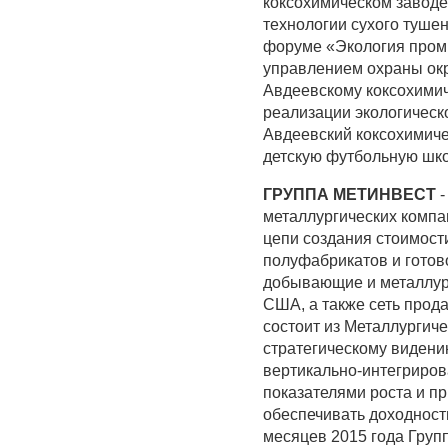
коксохимическом заводе
технологии сухого туше
форуме «Экология пром
управлением охраны ок
Авдеевскому коксохимич
реализации экологическ
Авдеевский коксохимиче
детскую футбольную шко
ГРУППА МЕТИНВЕСТ
-
металлургических комп
цепи создания стоимости
полуфабрикатов и готов
добывающие и металлург
США, а также сеть прод
состоит из Металлургич
стратегическому видени
вертикально-интегриро
показателями роста и пр
обеспечивать доходност
месяцев 2015 года Групп