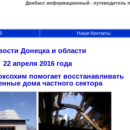
Донбасс информационный - путеводитель п
й
Наши Контакты
вости Донецка и области
22 апреля 2016 года
оксохим помогает восстанавливать
енные дома частного сектора