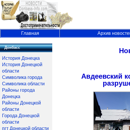
Главная
Архив новосте
Донбасс
Но
История Донецка
История Донецкой
области
Авдеевский к
Символика города
разруш
Символика области
Районы города
Донецка
Районы Донецкой
области
Города Донецкой
области
пгт Донецкой области