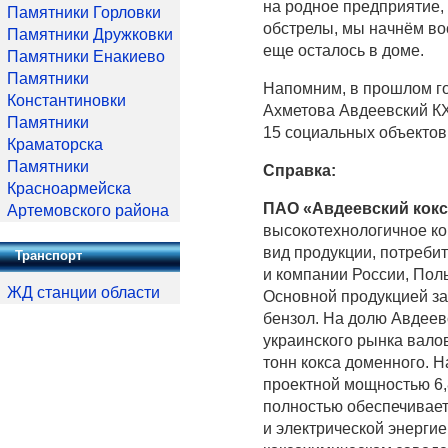
на родное предприятие, 
Памятники Горловки
обстрелы, мы начнём вос
Памятники Дружковки
еще осталось в доме.
Памятники Енакиево
Памятники
Напомним, в прошлом го
Константиновки
Ахметова Авдеевский КХ
Памятники
15 социальных объектов.
Краматорска
Памятники
Справка:
Красноармейска
ПАО «Авдеевский кокс
Артемовского района
высокотехнологичное ко
вид продукции, потребит
Транспорт
и компании России, Поль
ЖД станции области
Основной продукцией за
бензол. На долю Авдеев
украинского рынка валов
тонн кокса доменного. 
проектной мощностью 6,8
полностью обеспечивает
и электрической энерги