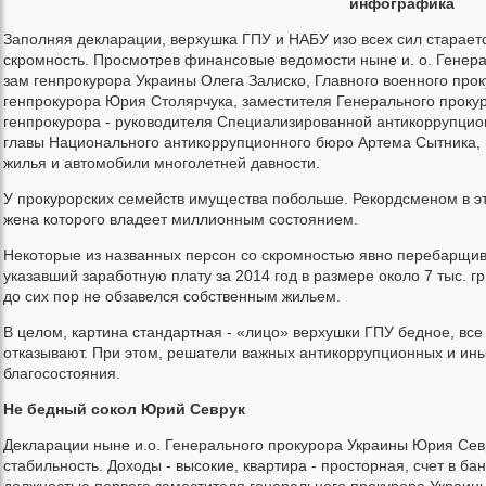
инфографика
Заполняя декларации, верхушка ГПУ и НАБУ изо всех сил старае
скромность. Просмотрев финансовые ведомости ныне и. о. Генер
зам генпрокурора Украины Олега Залиско, Главного военного про
генпрокурора Юрия Столярчука, заместителя Генерального проку
генпрокурора - руководителя Специализированной антикоррупцио
главы Национального антикоррупционного бюро Артема Сытника, 
жилья и автомобили многолетней давности.
У прокурорских семейств имущества побольше. Рекордсменом в э
жена которого владеет миллионным состоянием.
Некоторые из названных персон со скромностью явно перебарщива
указавший заработную плату за 2014 год в размере около 7 тыс. г
до сих пор не обзавелся собственным жильем.
В целом, картина стандартная - «лицо» верхушки ГПУ бедное, все 
отказывают. При этом, решатели важных антикоррупционных и ины
благосостояния.
Не бедный сокол Юрий Севрук
Декларации ныне и.о. Генерального прокурора Украины Юрия Се
стабильность. Доходы - высокие, квартира - просторная, счет в бан