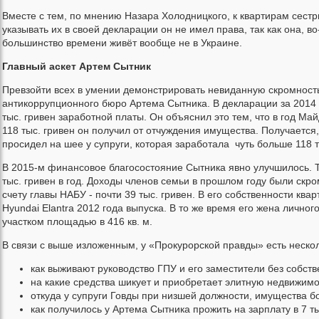
Вместе с тем, по мнению Назара Холодницкого, к квартирам сестр
указывать их в своей декларации он не имел права, так как она, во
большинство времени живёт вообще не в Украине.
Главный аскет Артем Сытник
Превзойти всех в умении демонстрировать невиданную скромност
антикоррупционного бюро Артема Сытника. В декларации за 2014 г
тыс. гривен заработной платы. Он объяснил это тем, что в год М
118 тыс. гривен он получил от отчуждения имущества. Получается,
просидел на шее у супруги, которая заработала чуть больше 118 т
В 2015-м финансовое благосостояние Сытника явно улучшилось. Т
тыс. гривен в год. Доходы членов семьи в прошлом году были скром
счету главы НАБУ - почти 39 тыс. гривен. В его собственности ква
Hyundai Elantra 2012 года выпуска. В то же время его жена личног
участком площадью в 416 кв. м.
В связи с выше изложенным, у «Прокурорской правды» есть нескол
как выживают руководство ГПУ и его заместители без собств
на какие средства шикует и приобретает элитную недвижимо
откуда у супруги Говды при низшей должности, имущества б
как получилось у Артема Сытника прожить на зарплату в 7 ты