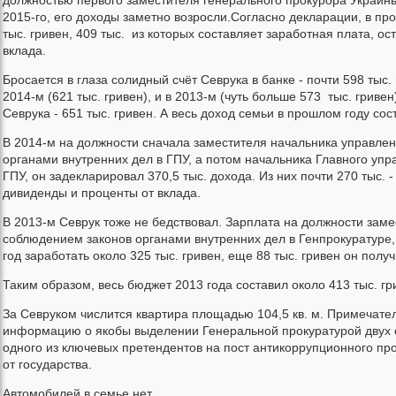
должностью первого заместителя генерального прокурора Украины
2015-го, его доходы заметно возросли.Согласно декларации, в пр
тыс. гривен, 409 тыс. из которых составляет заработная плата, ост
вклада.
Бросается в глаза солидный счёт Севрука в банке - почти 598 тыс. 
2014-м (621 тыс. гривен), и в 2013-м (чуть больше 573 тыс. гривен
Севрука - 651 тыс. гривен. А весь доход семьи в прошлом году сос
В 2014-м на должности сначала заместителя начальника управле
органами внутренних дел в ГПУ, а потом начальника Главного упр
ГПУ, он задекларировал 370,5 тыс. дохода. Из них почти 270 тыс. - 
дивиденды и проценты от вклада.
В 2013-м Севрук тоже не бедствовал. Зарплата на должности зам
соблюдением законов органами внутренних дел в Генпрокуратуре, 
год заработать около 325 тыс. гривен, еще 88 тыс. гривен он полу
Таким образом, весь бюджет 2013 года составил около 413 тыс. гр
За Севруком числится квартира площадью 104,5 кв. м. Примечател
информацию о якобы выделении Генеральной прокуратурой двух с
одного из ключевых претендентов на пост антикоррупционного про
от государства.
Автомобилей в семье нет.