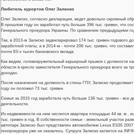
Любитель курортов Олег Залиско
Олег Залиско, согласно декларации, ведет довольно скромный обра
В прошлом году он заработал чуть больше 396 тыс. гривен, что со
Генерального прокурора Украины. По сравнению предыдущими год
Так, в 2013-м Залиско задекларировал 174 тыс. гривен годового д
заработной платы, а в 2014-м - почти 206 тыс. гривен, что состави
почти 83-х тысяч банковского вклада.
Как видим, головокружительный карьерный прыжок с должности на
области в кресло заместителя Генерального прокурора всего за т
доходах.
После назначения на должность в стены ГПУ, Залиско продолжает 
году он положил 73 тыс. гривен.
Семья за 2015 год заработала чуть больше 136 тыс. гривен - все
деятельности.
Из недвижимости на нем числится квартира площадью 44 кв. м., еще
тыс. гривен в год. В собственности семьи - земельный участок ра
автопарк Залиско был представлен автомобилем Lexus ES35 2007 
генпрокурора уже не оказалось. Супруга Залиско катается на INFIN