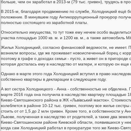
больше, чем он заработал в 2013-м (79 тыс. гривен), трудясь в пр
В 2015-м, благодаря продвижению по службе, Холодницкий ещё 
положение. В минувшем году Антикоррупционный прокурор получил
полностью состоящего из заработной платы.
Относительно имущества, то тут тоже ему нечем особо выделитьс
участка площадью 1000 кв. м. и 1200 кв. м., а также автомобиль Mits
Жилья Холодницкий, согласно финансовой ведомости, не имеет. 
возникли вопросы, где же проживает новоиспеченный борец с корру
поэтому в графе о доходах семьи - пусто, а живет он в пригороде
которая досталась ему в наследство от матери, и которую он еще
Однако в марте этого года Холодницкий вступил в право наследов
собственно квартиры в декларации в следующем году.
А вот сестра Холодницкого - Анна - собственностью не обделена.
марте 2016 года она получила в наследство квартиру площадью 18
Киево-Святошинского района в ЖК «Львівський маєток». Стоимость
колеблется в районе 10-12 тыс. гривен, поэтому все жилье сестр
стоить от от 1,5 до 2 млн гривен. Кроме того, в собственности у 
Львове, полученная в наследство от родителей, а также два земел
Киево-Святошинском районе Киевской области, появившихся у нее
когда сам Холодницкий работал в прокуратуре того же Киево-Свят