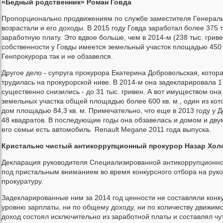
«Бедный родственник» Роман Говда
Пропорционально продвижениям по службе заместителя Генераль
возрастали и его доходы. В 2015 году Говда заработал более 375 т
заработную плату. Это вдвое больше, чем в 2014-м (238 тыс. гривен
собственности у Говды имеется земельный участок площадью 450 к
Генпрокурора так и не обзавелся.
Другое дело - супруга прокурора Екатерина Добровольская, котора
трудилась на прокурорской ниве. В 2014-м она задекларировала 1
существенно снизились - до 31 тыс. гривен. А вот имуществом она
земельных участка общей площадью более 600 кв. м., один из кот
дом площадью 84,3 кв. м. Примечательно, что еще в 2013 году у 
48 квадратов. В последующие годы она обзавелась и домом и двум
его семьи есть автомобиль Renault Megane 2011 года выпуска.
Кристально чистый антикоррупционный прокурор Назар Хол
Декларация руководителя Специализированной антикоррупционно
под пристальным вниманием во время конкурсного отбора на ру
прокуратуру.
Задекларированные ним за 2014 год ценности не составляли кон
уровню зарплаты, ни по общему доходу, ни по количеству движим
доход состоял исключительно из заработной платы и составлял чут