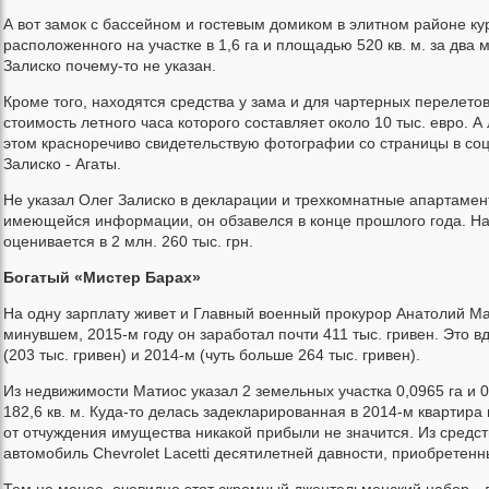
А вот замок с бассейном и гостевым домиком в элитном районе к
расположенного на участке в 1,6 га и площадью 520 кв. м. за два
Залиско почему-то не указан.
Кроме того, находятся средства у зама и для чартерных перелетов
стоимость летного часа которого составляет около 10 тыс. евро. А
этом красноречиво свидетельствую фотографии со страницы в со
Залиско - Агаты.
Не указал Олег Залиско в декларации и трехкомнатные апартамен
имеющейся информации, он обзавелся в конце прошлого года. На
оценивается в 2 млн. 260 тыс. грн.
Богатый «Мистер Барах»
На одну зарплату живет и Главный военный прокурор Анатолий Мат
минувшем, 2015-м году он заработал почти 411 тыс. гривен. Это в
(203 тыс. гривен) и 2014-м (чуть больше 264 тыс. гривен).
Из недвижимости Матиос указал 2 земельных участка 0,0965 га и 
182,6 кв. м. Куда-то делась задекларированная в 2014-м квартира 
от отчуждения имущества никакой прибыли не значится. Из средст
автомобиль Chevrolet Lacetti десятилетней давности, приобретенны