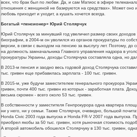
всех, что брак был по любви. Да, и сам Матиос в эфире телеканал
отношения с женщиной не базируются на средствах». Может оно и т
любовь приходит и уходит, а кушать хочется всегда.
Богатый «пенсионер» Юрий Столярчук
Юрий Столярчук за минувший год увеличил размер своих доходов п
биографии, в 2004-м он уволился из органов прокуратуры по соб
версии, в связи с выходом на пенсию за выслугу лет. Поэтому, до
на должность замначальника Главного управления надзора в угол
прокуратуры Украины, доходы Столярчука составляла одна, но дал
В 2013-м пенсия и заодно весь годовой доход Столярчука составил 
тыс. гривен еще прибавилась зарплата - 100 тыс. гривен.
В 2015-м, уже будучи заместителем генерального прокурора Украи
гривен, почти 400 тыс. гривен из которых - заработная плата. Дох
весьма скромен - всего около 53 тыс. гривен.
В собственности у заместителя Генпрокурора одна квартира площа
ни у него, ни у семьи. Также Столярчук, очевидно, большой почита
Honda Civic 2003 года выпуска и Honda FR-V 2007 года выпуска. П
приобрел якобы за 50 тыс. гривен, хотя рыночная стоимость подоб
А второй автомобиль обошелся Столярчуку в 130 тыс. гривен, однак