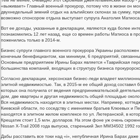
Тем не менее, очевидно этот скромный джентельменский набор - д
«выживает» Главный военный прокурор, потому что в жизни он мо
двухнедельный зимний отдых на альпийских склонах за сумму, пр
возможно спонсором отдыха выступает супруга Анатолия Матиоса
Вот ее доходы, указанные в декларации, являются куда более ин
познакомились 12 лет назад, еще со времен работы Матиоса в про
поженились только в 2014-м.
Бизнес супруги главного военного прокурора Украины расположен
конечным бенефициантом, как минимум, 6 предприятий, связанных
Основным предприятием Ирины Барах является «Таврийская перс
большинства компаний, входящих в структуру бизнеса прокурорско
Согласно декларации, херсонская бизнес-леди владеет миллионн
элитной недвижимостью. Так, в 2015-м ее общий доход составил б
которых она получила от ведения предпринимательской деятельно
дом, две квартиры и другая недвижимость общей площадью около 85
Вся недвижимость находится в элитных местах. Например, коттедж
Киевской области, по соседству с имениями братьев Клюевых и 
находятся в элитном жилом комплексе по ул. Лютеранской, в кото
Крещатик стоит 1,5 млн. долларов. На этом фоне уж очень скромн
Nissan X-Trail 2008 года выпуска, старенький Зил ММ34502 1992 г
Дабы расставить все токи над «і», непубличная Ирина Барах даже