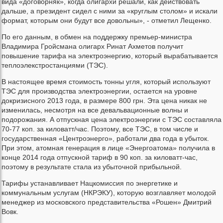
вида «договорняк», когда олигархи решали, как действовать
дальше, а президент сидел с ними за «круглым столом» и искали
формат, которым они будут все довольны», - отметил Лещенко.
По его данным, в обмен на поддержку премьер-министра
Владимира Гройсмана олигарх Ринат Ахметов получит
повышение тарифа на электроэнергию, который вырабатывается
теплоэлекстростанциями (ТЭС).
В настоящее время стоимость тонны угля, который используют
ТЭС для производства электроэнергии, остается на уровне
докризисного 2013 года, в размере 800 грн. Эта цена никак не
изменилась, несмотря на все девальвационные волны и
подорожания. А отпускная цена электроэнергии с ТЭС составляла
70-77 коп. за киловатт/час. Поэтому, все ТЭС, в том числе и
государственная «Центроэнерго», работали два года в убыток.
При этом, атомная генерация в лице «Энергоатома» получила в
конце 2014 года отпускной тариф в 90 коп. за киловатт-час,
поэтому в результате стала из убыточной прибыльной.
Тарифы устанавливает Нацкомиссия по энергетике и
коммунальным услугам (НКРЭКУ), которую возглавляет молодой
менеджер из московского представительства «Рошен» Дмитрий
Вовк.