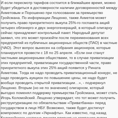
И если пересмотр тарифов состоится в ближайшее время, можно
будет убедиться в достоверности наличии договоренностей между
Ахметовым и Порошенко при голосовании за премьерство
Гройсмана. По информации Лещенко, также Ахметов может
получить право приоритетного выкупа 25%-го госпакета акций
четырех облэнерго и двух энергогенераций, в который олигарху
сейчас принадлежит контрольный пакет. Народный депутат
заявил, что это может произойти после переименования всех
предприятий из публичных акционерных обществ (ПАО) в частные
(ЧАО). Этот вопрос вынесен на собрания акционеров, которые
планируется провести с 18 по 25 апреля. «Если они станут
частными акционерными обществами, то в случае приватизации
этих предприятий, приватизации государственной части, право
приоритетного выкупа этих 25% акций появится у Рината
Ахметова. Тогда не надо проводить приватизационный конкурс, не
надо проводить аукцион по повышению цены, не надо будет
вообще проводить открытой приватизации…», - подчеркнул
Лещенко. Вторым (но не по значению) олигархом, который
выгодно поменял поддержку премьерства Гройсмана, может стать
Игорь Коломойский. Лещенко утверждает, что тот может получить
реструктуризацию по обязательствам «Приватбанка» перед
государством в лице НБУ. Возможно, также будет достигнут
компромисс по долгам «Укрнафты». Как известно, год назад
Коломойского частично лишили влияния на компанию путем