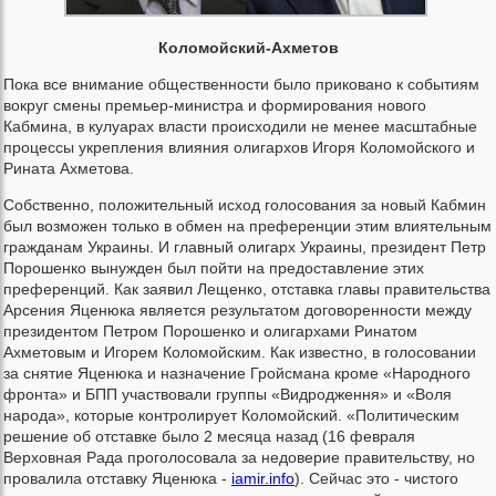
Коломойский-Ахметов
Пока все внимание общественности было приковано к событиям
вокруг смены премьер-министра и формирования нового
Кабмина, в кулуарах власти происходили не менее масштабные
процессы укрепления влияния олигархов Игоря Коломойского и
Рината Ахметова.
Собственно, положительный исход голосования за новый Кабмин
был возможен только в обмен на преференции этим влиятельным
гражданам Украины. И главный олигарх Украины, президент Петр
Порошенко вынужден был пойти на предоставление этих
преференций. Как заявил Лещенко, отставка главы правительства
Арсения Яценюка является результатом договоренности между
президентом Петром Порошенко и олигархами Ринатом
Ахметовым и Игорем Коломойским. Как известно, в голосовании
за снятие Яценюка и назначение Гройсмана кроме «Народного
фронта» и БПП участвовали группы «Видродження» и «Воля
народа», которые контролирует Коломойский. «Политическим
решение об отставке было 2 месяца назад (16 февраля
Верховная Рада проголосовала за недоверие правительству, но
провалила отставку Яценюка -
iamir.info
). Сейчас это - чистого