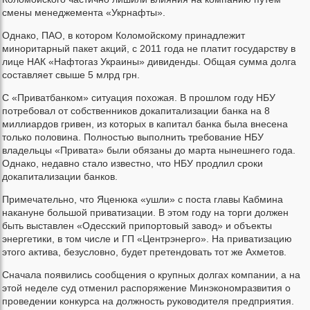
смены менеджемента «Укрнафты».
Однако, ПАО, в котором Коломойскому принадлежит
миноритарный пакет акций, с 2011 года не платит государству в
лице НАК «Нафтогаз Украины» дивиденды. Общая сумма долга
составляет свыше 5 млрд грн.
С «Приватбанком» ситуация похожая. В прошлом году НБУ
потребовал от собственников докапитализации банка на 8
миллиардов гривен, из которых в капитал банка была внесена
только половина. Полностью выполнить требование НБУ
владельцы «Привата» были обязаны до марта нынешнего года.
Однако, недавно стало известно, что НБУ продлил сроки
докапитализации банков.
Примечательно, что Яценюка «ушли» с поста главы Кабмина
накануне большой приватизации. В этом году на торги должен
быть выставлен «Одесский припортовый завод» и объекты
энергетики, в том числе и ГП «Центрэнерго». На приватизацию
этого актива, безусловно, будет претендовать тот же Ахметов.
Сначала появились сообщения о крупных долгах компании, а на
этой неделе суд отменил распоряжение Минэкономразвития о
проведении конкурса на должность руководителя предприятия.