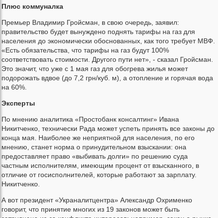
Плюс коммуналка
Премьер Владимир Гройсман, в свою очередь, заявил:
правительство будет вынуждено поднять тарифы на газ для
населения до экономически обоснованных, как того требует МВФ.
«Есть обязательства, что тарифы на газ будут 100%
соответствовать стоимости. Другого пути нет», - сказал Гройсман.
Это значит, что уже с 1 мая газ для обогрева жилья может
подорожать вдвое (до 7,2 грн/куб. м), а отопление и горячая вода
на 60%.
Эксперты
По мнению аналитика «Простобанк консалтинг» Ивана
Никитченко, технически Рада может успеть принять все законы до
конца мая. Наиболее же неприятной для населения, по его
мнению, станет норма о принудительном взыскании: она
предоставляет право «выбивать долги» по решению суда
частным исполнителям, имеющим процент от взысканного, в
отличие от госисполнителей, которые работают за зарплату.
Никитченко.
А вот президент «Украналитцентра» Александр Охрименко
говорит, что принятие многих из 19 законов может быть