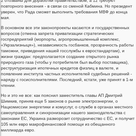
2 отозваны для доработки правительством, а 12 требуют
повторного внесения - в связи со сменой Кабмина. Но президент
уверен, что Рада сможет выполнить требования МВФ до конца
мая.
В основном все эти законопроекты касаются и государственных
вопросов (отмена запрета приватизации стратегических
госпредприятий (морпорты, агропромышленный комплекс,
«Укрзализныця»), независимость госбанков, прозрачность работы
таможни, приведения нашей госслужбы к евростандартам), и
жизни граждан: предполагается создание открытого рынка
природного газа (чтобы у потребителя был выбор поставщика),
реструктуризация ипотечных кредитов физлиц в валюте, и
появление института частных исполнителей судебных решений -
наряду с госисполнителями. Последний, кстати, уже принят в 1-м
чтении.
Но и это не все: как пояснил заместитель главы АП Дмитрий
Шимкив, приняв еще 5 законов о рынке электроэнергии, о
Нацкомиссии энергетики и комуслуг, о службе в органах местного
самоуправления и синхронизации нашего законодательства с
законами ЕС, Украина разморозит сотрудничество с ЕС, и получит
105 млн евро макрофинансовой помощи из обещанного
миллиарда евро.