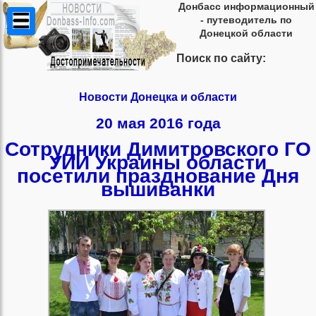
Донбасс информационный
- путеводитель по
Донецкой области
Поиск по сайту:
Новости Донецка и области
20 мая 2016 года
Сотрудники Димитровского ГО
УИИ Украины области
посетили празднование Дня
вышиванки