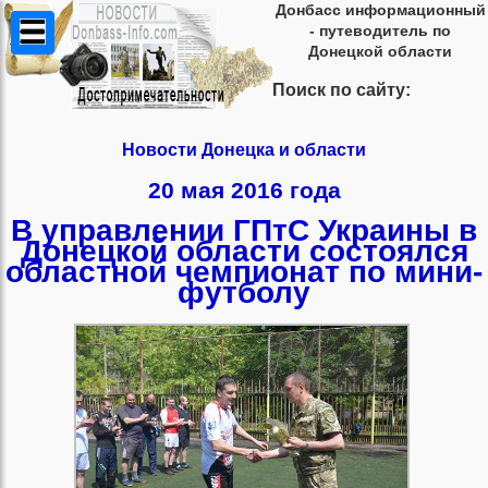
Донбасс информационный
- путеводитель по
Донецкой области
Поиск по сайту:
Новости Донецка и области
20 мая 2016 года
В управлении ГПтС Украины в
Донецкой области состоялся
областной чемпионат по мини-
футболу