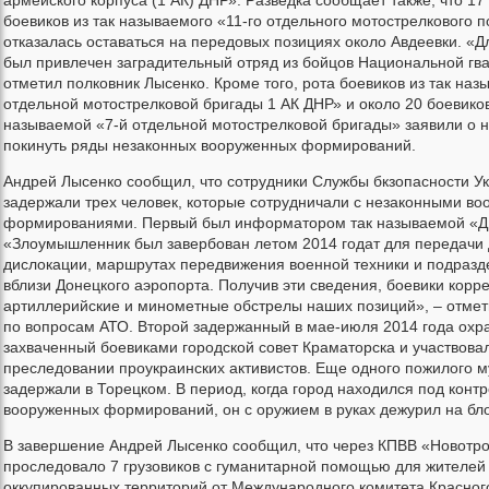
боевиков из так называемого «11-го отдельного мотострелкового 
отказалась оставаться на передовых позициях около Авдеевки. «
был привлечен заградительный отряд из бойцов Национальной гв
отметил полковник Лысенко. Кроме того, рота боевиков из так наз
отдельной мотострелковой бригады 1 АК ДНР» и около 20 боевиков
называемой «7-й отдельной мотострелковой бригады» заявили о 
покинуть ряды незаконных вооруженных формирований.
Андрей Лысенко сообщил, что сотрудники Службы бкзопасности У
задержали трех человек, которые сотрудничали с незаконными в
формированиями. Первый был информатором так называемой «Д
«Злоумышленник был завербован летом 2014 годат для передачи 
дислокации, маршрутах передвижения военной техники и подразд
вблизи Донецкого аэропорта. Получив эти сведения, боевики корр
артиллерийские и минометные обстрелы наших позиций», – отмет
по вопросам АТО. Второй задержанный в мае-июля 2014 года охр
захваченный боевиками городской совет Краматорска и участвовал
преследовании проукраинских активистов. Еще одного пожилого 
задержали в Торецком. В период, когда город находился под конт
вооруженных формирований, он с оружием в руках дежурил на бло
В завершение Андрей Лысенко сообщил, что через КПВВ «Новотр
проследовало 7 грузовиков с гуманитарной помощью для жителей
оккупированных территорий от Международного комитета Красного