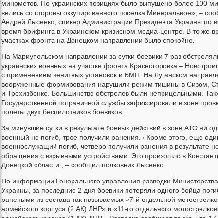
минометов. По украинских позициях было выпущено более 100 ми
велись со стороны оккупированного поселка Минеральное», – со
Андрей Лысенко, спикер Администрации Президента Украины по 
время брифинга в Украинском кризисном медиа-центре. В то же вр
участках фронта на Донецком направлении было спокойно.
На Мариупольском направлении за сутки боевики 7 раз обстрелял
украинских военных на участке фронта Красногоровка – Новотроиц
с применением зенитных установок и БМП. На Луганском направл
вооруженные формирования нарушили режим тишины в Сизом, Ст
и Трехизбенке. Большинство обстрелов были неприцельными. Так
Государственной пограничной службы зафиксировали в зоне пров
полеты двух беспилотников боевиков.
За минувшие сутки в результате боевых действий в зоне АТО ни о
военный не погиб, трое получили ранения. «Кроме этого, еще оди
военнослужащий погиб, четверо получили ранения в результате н
обращения с взрывными устройствами. Это произошло в Констант
Донецкой области , – сообщил полковник Лысенко.
По информации Генерального управления разведки Министерств
Украины, за последние 2 дня боевики потеряли одного бойца пог
ранеными из состава так называемых «7-й отдельной мотострелко
армейского корпуса (2 АК) ЛНР» и «11-го отдельного мотострелков
армейского корпуса (1 АК) ДНР». Разведка сообщает также, что 17