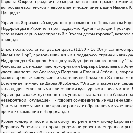
Европы. Откроет праздничные мероприятия вице-премьер-минист
вопросам европейской и евроатлантической интеграции Иванна К
Цинцадзе.
Украинский кризисный медиа-центр совместно с Посольством Кор
Нидерланды в Украине и при поддержке Администрации Президен
организуют серию мероприятий в "голландском городке", которое 
площади.
В частности, состоятся два концерта (12:30 и 16:00) участников пр
Nederland Hop", проводивший акции в поддержку Украины накану
Нидерландах 6 апреля. На сцену выйдут финалистка телешоу "Гол
Анастасия Багинская, мастер-скрипачки Варвара Васильева и Але
участники телешоу Александр Подолян и Евгений Лебедин, лауреа
международных конкурсов по фортепиано Елизавета Халявченко 
Вселенная, гимнастка Дарья Журбенко. "Эти дети завоевали серд
голландцев, став нашими настоящими культурными послами там. 
Украинцы тоже смогут оценить их уникальные таланты и ближе поз
невероятной Голландией", - говорит соучредитель УКМЦ Геннадий
Зрители также увидят на экранах ролики с обращениями участник
время их кампании в Нидерландах.
Кроме концерта, посетители смогут встретить чемпионку Европы 
Веронику Веремьюк, которая продемонстрирует мастерство игры 
созданной «большой шахматной доске».