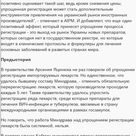
позитивно оценивает такой шаг, ведь кроме снижения цены,
упрощенная регистрация может стать дополнительным
инструментом привлечения на украинский рынок иностранных
производителей”, - отмечают в AIPM. И добавляют, что еще один
позитивный эффект, который принесет упрощение процесса
регистрации - это выход на рынок Украины новых препаратов,
которых сегодня нет в государственном реестре, но которые
входят в клинические протоколы и формуляры для лечения
основных заболеваний в развитых странах мира.
Предыстория
В правительстве Арсения Яценюка не раз говорили об упрощении
регистрации импортируемых лекарств. Но единственное, что
удалось бывшему составу Минздрава, - отменить обязательную
перерегистрацию лекарств, которую производители проходили
каждые 5 лет. Также правительству удалось упростить
регистрацию ряда лекарств, среди которых препараты для
лечения ВИЧ-инфекции и туберкулеза, ввозимые в страну
международными организациями в рамках госзакупок.
Но говорить, что работа Минздрава над упрощением регистрации
лекарств была системной, нельзя.
В первом случае Кабмин инициировал отмену перерегистрации