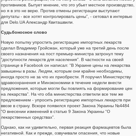
противников. Бытует мнение, что это убьет местное производство,
но я в это не верю. Против отмены регистрации выступают
депутаты - все хотят контролировать цены”, - сетовал в интервью
для Delo.UA Александр Квиташвили.
Судьбоносное слово
Новую попытку упростить регистрацию импортных лекарств
сделал Владимир Гройсман, который уже на третий день после
своего назначения на пост премьер-министра затронул тему
“доступности лекарств для населения”. В частности на своей
странице в Faсebook он написал: “В Украине цены на лекарства
завышены в разы. Людям, которым они крайне необходимы,
иногда просто не за что их приобрести. Я поручил Министерству
здравоохранения и Минэкономики в течение недели внести
предложения, которые могли бы повлиять на формирование цен
на лекарства”. На что оба министерства ответили все тем же
предложением - упросить регистрацию импортных лекарств при
ввозе в страну. Вскоре появился проект Закона Украины №4484
“О внесении изменений в статью 9 Закона Украины “О
лекарственных средствах”.
Однако, как ни удивительно, первая реакция фармацевтов была
негативной. Как и прежде, озвучивали опасения, что новые