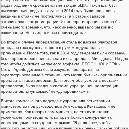
ради продления срока действия вакцин БЦЖ. Такой шаг был
вынужденным, ведь госзакупки в 2014 году были провалены,
вакцины в страну не поставлялись, а у старых запасов
закачивался срок регистрации. Их перерегистрация заняла бы
очень много времени, что, несомненно, вызвало бы кризис
вакцинации. Но выиграли все производители.
Во втором случае либерализация стала возможна благодаря
передаче госзакупок лекарств в руки международных
организаций. После того, как в 2014 году тендеры были сорваны,
было принято решение вывести их за пределы Минздрава. Но для
того чтобы добиться желаемого эффекта, ПРООН, ЮНИСЕФ и
Crown Agents должны были закупать препараты, не
зарегистрированные в Украине - это могли быть как оригинальные
препараты, так и генерики. Для того, чтобы ускорить поставки
препаратов, была введена система упрощенной регистрации
препаратов, закупаемых “международниками”.
В итоге комплексного подхода к упрощению регистрации
министерство под руководством Александра Квиташвили не
применило. Как говорит сам министр, на его пути стояли
украинские производители, которые боятся конкуренции с
иностранцами на внутреннем рынке. “Я делал все, чтобы
упростить регистрацию, но не получилось - очень сильное лобби у