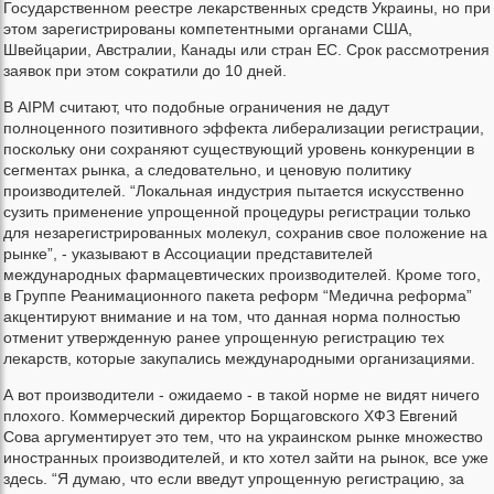
Государственном реестре лекарственных средств Украины, но при
этом зарегистрированы компетентными органами США,
Швейцарии, Австралии, Канады или стран ЕС. Срок рассмотрения
заявок при этом сократили до 10 дней.
В AIPM считают, что подобные ограничения не дадут
полноценного позитивного эффекта либерализации регистрации,
поскольку они сохраняют существующий уровень конкуренции в
сегментах рынка, а следовательно, и ценовую политику
производителей. “Локальная индустрия пытается искусственно
сузить применение упрощенной процедуры регистрации только
для незарегистрированных молекул, сохранив свое положение на
рынке”, - указывают в Ассоциации представителей
международных фармацевтических производителей. Кроме того,
в Группе Реанимационного пакета реформ “Медична реформа”
акцентируют внимание и на том, что данная норма полностью
отменит утвержденную ранее упрощенную регистрацию тех
лекарств, которые закупались международными организациями.
А вот производители - ожидаемо - в такой норме не видят ничего
плохого. Коммерческий директор Борщаговского ХФЗ Евгений
Сова аргументирует это тем, что на украинском рынке множество
иностранных производителей, и кто хотел зайти на рынок, все уже
здесь. “Я думаю, что если введут упрощенную регистрацию, за