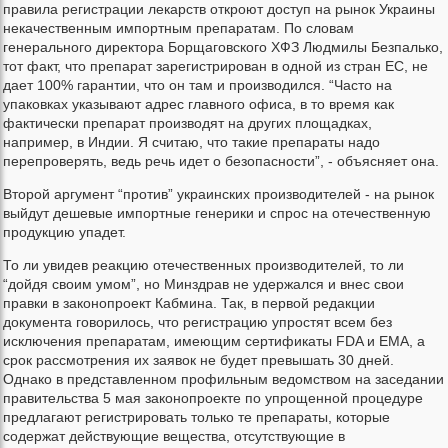
правила регистрации лекарств откроют доступ на рынок Украины
некачественным импортным препаратам. По словам
генерального директора Борщаговского ХФЗ Людмилы Безпалько,
тот факт, что препарат зарегистрирован в одной из стран ЕС, не
дает 100% гарантии, что он там и производился. “Часто на
упаковках указывают адрес главного офиса, в то время как
фактически препарат производят на других площадках,
например, в Индии. Я считаю, что такие препараты надо
перепроверять, ведь речь идет о безопасности”, - объясняет она.
Второй аргумент “против” украинских производителей - на рынок
выйдут дешевые импортные генерики и спрос на отечественную
продукцию упадет.
То ли увидев реакцию отечественных производителей, то ли
“дойдя своим умом”, но Минздрав не удержался и внес свои
правки в законопроект Кабмина. Так, в первой редакции
документа говорилось, что регистрацию упростят всем без
исключения препаратам, имеющим сертификаты FDA и EMA, а
срок рассмотрения их заявок не будет превышать 30 дней.
Однако в представленном профильным ведомством на заседании
правительства 5 мая законопроекте по упрощенной процедуре
предлагают регистрировать только те препараты, которые
содержат действующие вещества, отсутствующие в