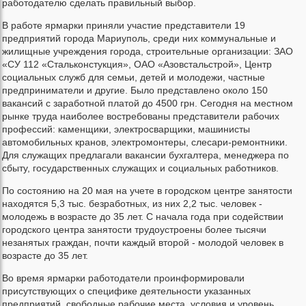
работодателю сделать правильный выбор.
В работе ярмарки приняли участие представители 19
предприятий города Мариуполь, среди них коммунальные и
жилищные учреждения города, строительные организации: ЗАО
«СУ 112 «Стальконстукция», ОАО «Азовстальстрой», Центр
социальных служб для семьи, детей и молодежи, частные
предприниматели и другие. Было представлено около 150
вакансий с заработной платой до 4500 грн. Сегодня на местном
рынке труда наиболее востребованы представители рабочих
профессий: каменщики, электросварщики, машинисты
автомобильных кранов, электромонтеры, слесари-ремонтники.
Для служащих предлагали вакансии бухгалтера, менеджера по
сбыту, государственных служащих и социальных работников.
По состоянию на 20 мая на учете в городском центре занятости
находятся 5,3 тыс. безработных, из них 2,2 тыс. человек -
молодежь в возрасте до 35 лет. С начала года при содействии
городского центра занятости трудоустроены более тысячи
незанятых граждан, почти каждый второй - молодой человек в
возрасте до 35 лет.
Во время ярмарки работодатели проинформировали
присутствующих о специфике деятельности указанных
предприятий, свободные рабочие места, условия и уровень