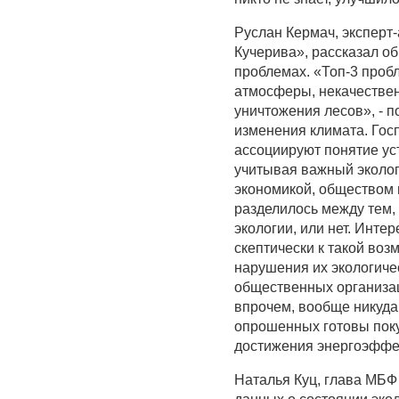
Руслан Кермач, эксперт
Кучерива», рассказал о
проблемах. «Топ-3 проб
атмосферы, некачествен
уничтожения лесов», - 
изменения климата. Гос
ассоциируют понятие ус
учитывая важный эколог
экономикой, обществом 
разделилось между тем,
экологии, или нет. Инте
скептически к такой воз
нарушения их экологиче
общественных организац
впрочем, вообще никуда
опрошенных готовы поку
достижения энергоэффек
Наталья Куц, глава МБФ 