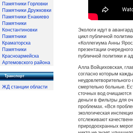
Памятники Горловки
Памятники Дружковки
Памятники Енакиево
Памятники
Константиновки
Экологи идут в авангар
Памятники
цикл публичной политик
Краматорска
«Коллегиума Анны Яросл
Памятники
презентации очередного
Красноармейска
публичной политики и а
Артемовского района
Алла Войциховская, гла
согласно которым кажды
Транспорт
неудовлетворительного с
ЖД станции области
смертельно больные. Ес
сточных вод очищаются
деньги в фильтры для о
проблемах. «Вся проблем
экологическая инспекция
отслеживают качественн
природоохранных меропр
никто не знает, улучшил