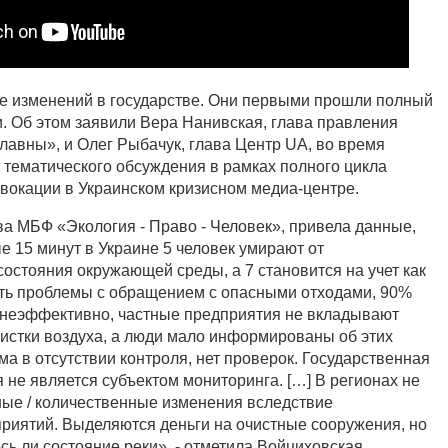
де изменений в государстве. Они первыми прошли полный
и. Об этом заявили Вера Нанивская, глава правления
авны», и Олег Рыбачук, глава Центр UA, во время
 тематического обсуждения в рамках полного цикла
двокации в Украинском кризисном медиа-центре.
ва МБФ «Экология - Право - Человек», привела данные,
е 15 минут в Украине 5 человек умирают от
остояния окружающей среды, а 7 становится на учет как
ть проблемы с обращением с опасными отходами, 90%
 неэффективно, частные предприятия не вкладывают
чистки воздуха, а люди мало информированы об этих
а в отсутствии контроля, нет проверок. Государственная
 не является субъектом мониторинга. […] В регионах не
ые / количественные изменения вследствие
иятий. Выделяются деньги на очистные сооружения, но
ось ли состояние реки», - отметила Войциховская.