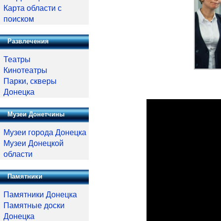
Карта области с
поиском
Развлечения
Театры
Кинотеатры
Парки, скверы
Донецка
Музеи Донетчины
Музеи города Донецка
Музеи Донецкой
области
Памятники
Памятники Донецка
Памятные доски
Донецка