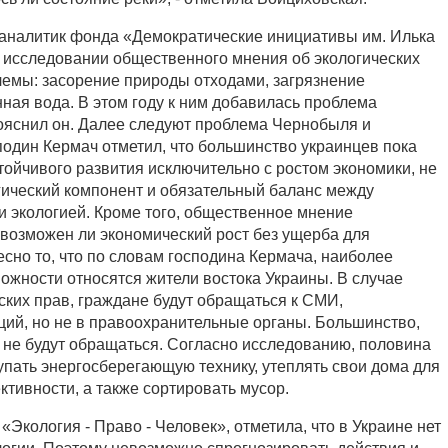
-аналитик фонда «Демократические инициативы им. Илька
б исследовании общественного мнения об экологических
лемы: засорение природы отходами, загрязнение
ная вода. В этом году к ним добавилась проблема
пояснил он. Далее следуют проблема Чернобыля и
подин Кермач отметил, что большинство украинцев пока
тойчивого развития исключительно с ростом экономики, не
ический компонент и обязательный баланс между
и экологией. Кроме того, общественное мнение
 возможен ли экономический рост без ущерба для
ресно то, что по словам господина Кермача, наиболее
можности относятся жители востока Украины. В случае
ских прав, граждане будут обращаться к СМИ,
ий, но не в правоохранительные органы. Большинство,
 не будут обращаться. Согласно исследованию, половина
пать энергосберегающую технику, утеплять свои дома для
тивности, а также сортировать мусор.
«Экология - Право - Человек», отметила, что в Украине нет