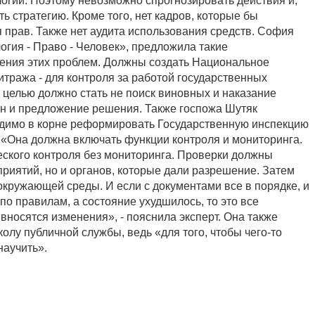
логии. Поэтому невозможно спрогнозировать действия и,
ь стратегию. Кроме того, нет кадров, которые бы
прав. Также нет аудита использования средств. София
огия - Право - Человек», предложила такие
ения этих проблем. Должны создать Национальное
итража - для контроля за работой государственных
 целью должно стать не поиск виновных и наказание
ин и предложение решения. Также госпожа Шутяк
одимо в корне реформировать Государственную инспекцию
. «Она должна включать функции контроля и мониторинга.
еского контроля без мониторинга. Проверки должны
приятий, но и органов, которые дали разрешение. Затем
окружающей среды. И если с документами все в порядке, и
по правилам, а состояние ухудшилось, то это все
вносятся изменения», - пояснила эксперт. Она также
лу публичной службы, ведь «для того, чтобы чего-то
научить».