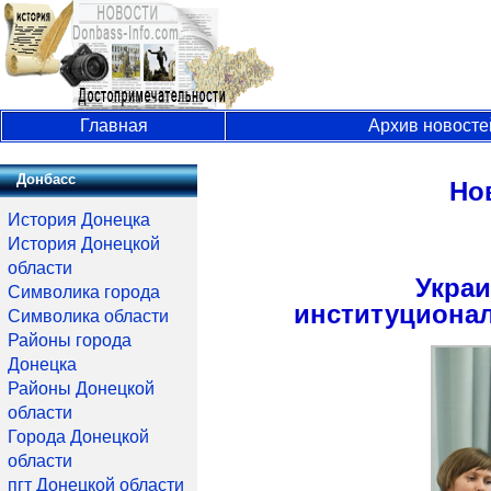
Главная
Архив новосте
Донбасс
Но
История Донецка
История Донецкой
области
Укра
Символика города
институционал
Символика области
Районы города
Донецка
Районы Донецкой
области
Города Донецкой
области
пгт Донецкой области