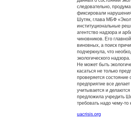
данных о состоянии эко
следовательно, продумат
фиксировали нарушения 
Шутяк, глава МБФ «Экол
институциональные реш
агентство надзора и арб
чиновников. Его главной
виновных, а поиск прич
подчеркнула, что необх
экологического надзора
Не может быть экологич
касаться не только пред
проверяется состояние 
предприятие все делает 
учитывается и делаются 
предложила учредить Шко
требовать надо чему-то 
uacrisis.org