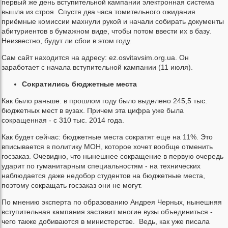
первый же день вступительной кампании электронная система
вышла из строя. Спустя два часа томительного ожидания
приёмные комиссии махнули рукой и начали собирать документы
абитуриентов в бумажном виде, чтобы потом ввести их в базу.
Неизвестно, будут ли сбои в этом году.
Сам сайт находится на адресу: ez.osvitavsim.org.ua. Он
заработает с начала вступительной кампании (11 июля).
Сократились бюджетные места
Как было раньше: в прошлом году было выделено 245,5 тыс.
бюджетных мест в вузах. Причем эта цифра уже была
сокращенная - с 310 тыс. 2014 года.
Как будет сейчас: бюджетные места сократят еще на 11%. Это
вписывается в политику МОН, которое хочет вообще отменить
госзаказ. Очевидно, что нынешнее сокращение в первую очередь
ударит по гуманитарным специальностям - на технических
наблюдается даже недобор студентов на бюджетные места,
поэтому сокращать госзаказ они не могут.
По мнению эксперта по образованию Андрея Черных, нынешняя
вступительная кампания заставит многие вузы объединиться -
чего также добиваются в министерстве. Ведь, как уже писала