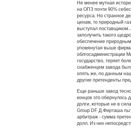
Не менее мутная история
на ОПЗ почти 90% себес
ресурса. Но странное д
ценам, то природный га
выступал поставщиком. 
заполучить такого щедро
обеспечение природным 
упомянутая выше фирма
облгосадминистрации Ми
государство, теряет бол
снабженцем завода была
опять же, по данным на
другие претенденты пред
Еще раньше завод тесно 
концов это обернулось 
долги, которые не в сил
Group DF Д.Фирташа пыт
арбитраж - сумма прете
долл. Из них непосредств