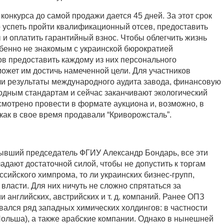
 конкурса до самой продажи дается 45 дней. За этот срок
 успеть пройти квалификационный отсев, предоставить
и оплатить гарантийный взнос. Чтобы облегчить жизнь
обенно не знакомым с украинской бюрократией
ов предоставить каждому из них персонального
ожет им достичь намеченной цели. Для участников
ли результаты международного аудита завода, финансовую
одным стандартам и сейчас заканчивают экологический
смотрено провести в формате аукциона и, возможно, в
как в свое время продавали “Криворожсталь”.
бывший председатель ФГИУ Александр Бондарь, все эти
адают достаточной силой, чтобы не допустить к торгам
ссийского химпрома, то ли украинских бизнес-групп,
власти. Для них ничуть не сложно спрятаться за
английских, австрийских и т. д. компаний. Ранее ОПЗ
вался ряд западных химических холдингов: в частности
(Польша), а также арабские компании. Однако в нынешней