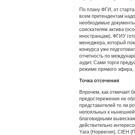
По плану ФГИ, от старта
всем претендентам надо
необходимые документы 
соискателям актива (ос
иностранцам), ФГИУ гот
менеджера, который пом
конкурса уже подготови
отчетность по междунар
аудит. Сами торги преду
режиме прямого эфира, 
Точка отсечения
Впрочем, как отмечает 
предостережения не обл
представителей то ли ро
нелояльных к нынешней 
благовидными вывесками 
действительно интересо
Yara (Норвегия), CIEH 