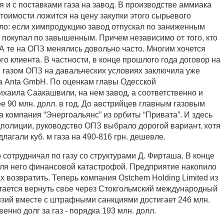
 и с поставками газа на завод. В производстве аммиака
тоимости ложится на цену закупки этого сырьевого
ело: если химпродукцию завод отпускал по заниженным
з покупал по завышенным. Причем независимо от того, кто
А те на ОПЗ менялись довольно часто. Многим хочется
го клиента. В частности, в конце прошлого года договор на
газом ОПЗ на давальческих условиях заключила уже
 Anta GmbH. По оценкам главы Одесской
хаила Саакашвили, на нем завод, а соответственно и
ее 90 млн. долл. в год. До австрийцев главным газовым
 компания “Энергоальянс” из орбиты “Привата”. И здесь
цполиции, руководство ОПЗ выбрало дорогой вариант, хотя
лагали куб. м газа на 490-816 грн. дешевле.
сотрудничал по газу со структурами Д. Фирташа. В конце
для него финансовой катастрофой. Предприятие накопило
ах возвратить. Теперь компания Ostchem Holding Limited из
ается вернуть свое через Стокгольмский международный
нзий вместе с штрафными санкциями достигает 246 млн.
енно долг за газ - порядка 193 млн. долл.