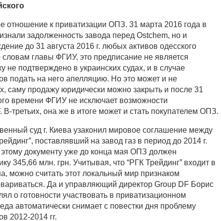
йского
е отношение к приватизации ОПЗ. 31 марта 2016 года в
ризнали задолженность завода перед Ostchem, но и
дение до 31 августа 2016 г. любых активов одесского
о словам главы ФГИУ, это предписание не является
у не подтверждено в украинских судах, и в случае
в подать на него апелляцию. Но это может и не
х, саму продажу юридически можно закрыть и после 31
 того времени ФГИУ не исключает возможности
. В-третьих, она же в итоге может и стать покупателем ОПЗ.
твенный суд г. Киева узаконил мировое соглашение между
ейдинг”, поставлявший на завод газ в период до 2014 г.
 этому документу уже до конца мая ОПЗ должен
ку 345,66 млн. грн. Учитывая, что “РГК Трейдинг” входит в
ша, можно считать этот локальный мир признаком
овариваться. Да и управляющий директор Group DF Борис
лял о готовности участвовать в приватизационном
беда автоматически снимает с повестки дня проблему
в 2012-2014 гг.