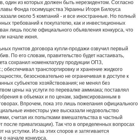
ов, один из которых должен быть нерезидентом. Согласно
главы Фонда госимущества Украины Игоря Билоуса
сказали около 5 компаний - и все иностранные. Но полный
ных требований к покупателю, как и инвестиционных
ован лишь после официального объявления конкурса, что
или начале июня.
ьных пунктов договора купли-продажи озвучил первый
ив. По его словам, правительство будет настаивать,
кета сохранил номенклатуру продукции ОПЗ,
.; обеспечивал транспортировку и хранение жидкого
ощностях, безосновательно не ограничивая в доступе к
анных субъектов хозяйствования; не менял без
ством цены на услуги по перевалке аммиака; поставлял
обрения в объемах и по ценам, зафиксированным в
оворах. Впрочем, пока это лишь пожелания официального
нциальные инвесторы уже высказали недовольство
ми, считая их попытками вмешательства в частный
т после приватизации). Так что в определенных вопросах
т на уступки. Из-за этих споров и затягивается
 о начале конкурса.