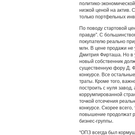
политико-экономической
низкой ценой на актив. 
только портфельных инв
По поводу стартовой це
правде”. С большинство
покупателю реально прид
млн. В цене продажи не 
Дмитрия Фирташа. Но в 
новый собственник долж
существенную фору Д. Ф
конкурсе. Все остальны
траты. Кроме того, важно
построить с нуля завод,
коррумпированной стране
точкой отсечения реаль
конкурсе. Скорее всего,
повышение продолжат ра
бизнес-группы.
“ОПЗ всегда был кормушк