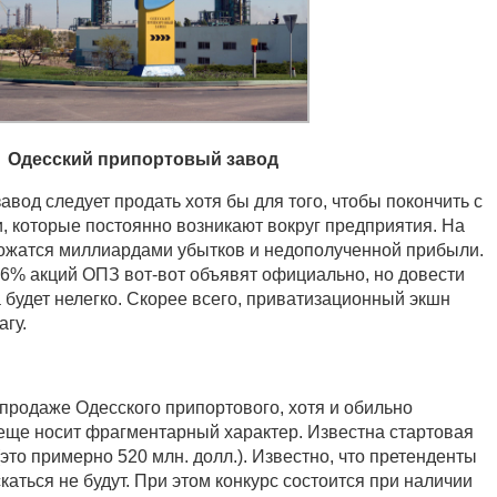
Одесский припортовый завод
вод следует продать хотя бы для того, чтобы покончить с
 которые постоянно возникают вокруг предприятия. На
ложатся миллиардами убытков и недополученной прибыли.
56% акций ОПЗ вот-вот объявят официально, но довести
а будет нелегко. Скорее всего, приватизационный экшн
агу.
родаже Одесского припортового, хотя и обильно
 еще носит фрагментарный характер. Известна стартовая
 (это примерно 520 млн. долл.). Известно, что претенденты
скаться не будут. При этом конкурс состоится при наличии