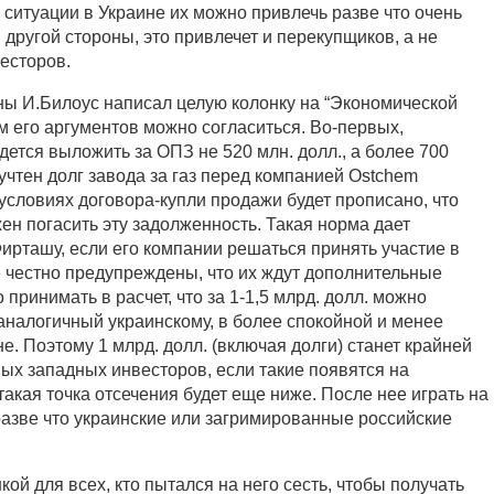
 ситуации в Украине их можно привлечь разве что очень
С другой стороны, это привлечет и перекупщиков, а не
есторов.
ны И.Билоус написал целую колонку на “Экономической
м его аргументов можно согласиться. Во-первых,
ется выложить за ОПЗ не 520 млн. долл., а более 700
учтен долг завода за газ перед компанией Ostchem
условиях договора-купли продажи будет прописано, что
ен погасить эту задолженность. Такая норма дает
ирташу, если его компании решаться принять участие в
е честно предупреждены, что их ждут дополнительные
 принимать в расчет, что за 1-1,5 млрд. долл. можно
 аналогичный украинскому, в более спокойной и менее
. Поэтому 1 млрд. долл. (включая долги) станет крайней
ных западных инвесторов, если такие появятся на
 такая точка отсечения будет еще ниже. После нее играть на
зве что украинские или загримированные российские
ой для всех, кто пытался на него сесть, чтобы получать