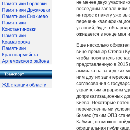
не менее двух участник
Памятники Горловки
последним заявлениям 
Памятники Дружковки
интерес к пакету уже вы
Памятники Енакиево
перечень квалификацион
Памятники
условий, будет обнарод
Константиновки
ожидается в конце мая 
Памятники
Краматорска
Еще несколько обязател
Памятники
вице-премьер Степан Куб
Красноармейска
чтобы покупатель госпа
Артемовского района
представленную в 2015 г
аммиака на заводских м
Транспорт
ним других заинтересов
согласования с государ
ЖД станции области
украинским аграриям уд
доприватизационных дог
Киева. Некоторые поте
перечисленными условия
бизнес (таким ОПЗ стане
Кабмин, возможно, пойде
официальная публикация