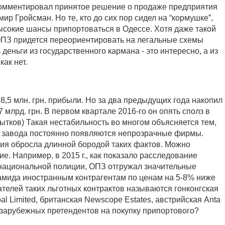
комментировал принятое решение о продаже предприятия
р Гройсман. Но те, кто до сих пор сидел на “кормушке”,
высокие шансы припортоваться в Одессе. Хотя даже такой
 ОПЗ придется переориентировать на легальные схемы
 деньги из государственного кармана - это интересно, а из
как нет.
18,5 млн. грн. прибыли. Но за два предыдущих года накопил
7 млрд. грн. В первом квартале 2016-го он опять сполз в
убытков) Такая нестабильность во многом объясняется тем,
х завода постоянно появляются непрозрачные фирмы.
ия обросла длинной бородой таких фактов. Можно
е. Например, в 2015 г., как показало расследование
национальной полиции, ОПЗ отгружал значительные
амида иностранным контрагентам по ценам на 5-8% ниже
телей таких льготных контрактов называются гонконгская
al Limited, британская Newscope Estates, австрийская Anta
зарубежных претендентов на покупку припортового?