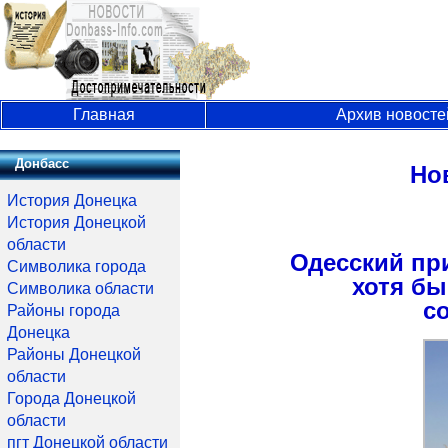
Главная
Архив новосте
Донбасс
Но
История Донецка
История Донецкой
области
Одесский пр
Символика города
хотя бы
Символика области
с
Районы города
Донецка
Районы Донецкой
области
Города Донецкой
области
пгт Донецкой области