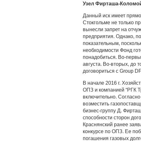
Узел Фирташа-Коломо
Данный иск имеет прямо
Стокгольме не только п
вынесли запрет на отчуж
предприятия. Однако, п
показательным, поскольк
необходимости Фонд гото
понадобиться. Во-первы
августа. Во-вторых, до
договориться с Group DF
В начале 2016 г. Хозяйс
ОПЗ и компанией “РГК Тр
включительно. Согласно
возместить газопоставщи
бизнес-группу Д. Фирта
способности сторон дог
Краснянский ранее заяв
конкурсе по ОПЗ. Ее по
погашения газовых долго