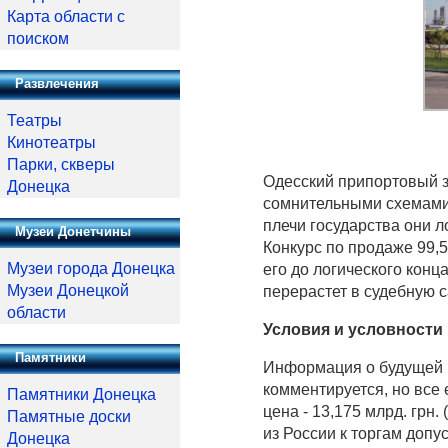
Карта области с
поиском
Развлечения
Театры
Кинотеатры
Парки, скверы
Одесский припортовый за
Донецка
сомнительными схемами,
плечи государства они 
Музеи Донетчины
Конкурс по продаже 99,
Музеи города Донецка
его до логического конц
Музеи Донецкой
перерастет в судебную с
области
Условия и условности
Памятники
Информация о будущей п
комментируется, но все
Памятники Донецка
цена - 13,175 млрд. грн.
Памятные доски
из России к торгам допу
Донецка