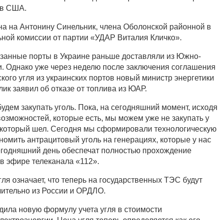
ов США.
а на Антонину Синельник, члена Оболонской районной в
ьной комиссии от партии «УДАР Виталия Кличко».
казанные порты в Украине раньше доставляли из Южно-
. Однако уже через неделю после заключения соглашения
кого угля из украинских портов новый министр энергетики
ик заявил об отказе от топлива из ЮАР.
будем закупать уголь. Пока, на сегодняшний момент, исходя
возможностей, которые есть, мы можем уже не закупать у
 который шел. Сегодня мы сформировали технологическую
номить антрацитовый уголь на генерациях, которые у нас
 сегодняшний день обеспечат полностью прохождение
 в эфире телеканала «112».
гля означает, что теперь на государственных ТЭС будут
чительно из России и ОРДЛО.
ила новую формулу учета угля в стоимости