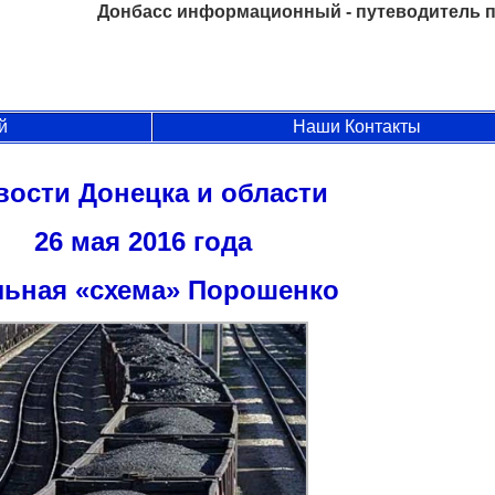
Донбасс информационный - путеводитель п
й
Наши Контакты
вости Донецка и области
26 мая 2016 года
льная «схема» Порошенко