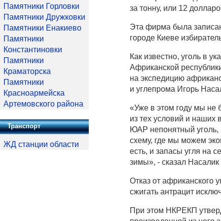
Памятники Горловки
за тонну, или 12 доллар
Памятники Дружковки
Эта фирма была записан
Памятники Енакиево
городе Киеве избирател
Памятники
Константиновки
Как известно, уголь в у
Памятники
Африканской республики
Краматорска
на экспедицию африканс
Памятники
и углепрома Игорь Насал
Красноармейска
Артемовского района
«Уже в этом году мы не 
из тех условий и наших 
Транспорт
ЮАР непонятный уголь,
схему, где мы можем эко
ЖД станции области
есть, и запасы угля на
зимы», - сказал Насалик
Отказ от африканского у
сжигать антрацит исклю
При этом НКРЕКП утверд