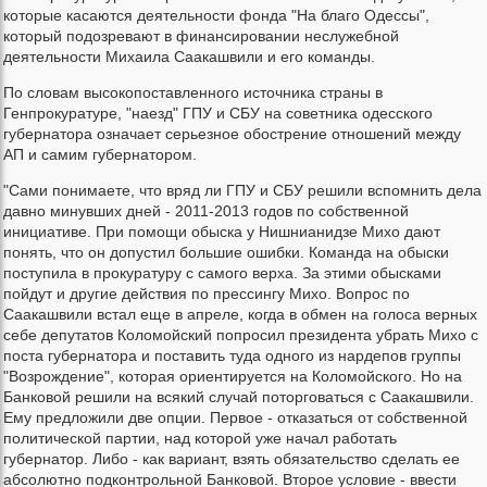
которые касаются деятельности фонда "На благо Одессы",
который подозревают в финансировании неслужебной
деятельности Михаила Саакашвили и его команды.
По словам высокопоставленного источника страны в
Генпрокуратуре, "наезд" ГПУ и СБУ на советника одесского
губернатора означает серьезное обострение отношений между
АП и самим губернатором.
"Сами понимаете, что вряд ли ГПУ и СБУ решили вспомнить дела
давно минувших дней - 2011-2013 годов по собственной
инициативе. При помощи обыска у Нишнианидзе Михо дают
понять, что он допустил большие ошибки. Команда на обыски
поступила в прокуратуру с самого верха. За этими обысками
пойдут и другие действия по прессингу Михо. Вопрос по
Саакашвили встал еще в апреле, когда в обмен на голоса верных
себе депутатов Коломойский попросил президента убрать Михо с
поста губернатора и поставить туда одного из нардепов группы
"Возрождение", которая ориентируется на Коломойского. Но на
Банковой решили на всякий случай поторговаться с Саакашвили.
Ему предложили две опции. Первое - отказаться от собственной
политической партии, над которой уже начал работать
губернатор. Либо - как вариант, взять обязательство сделать ее
абсолютно подконтрольной Банковой. Второе условие - ввести