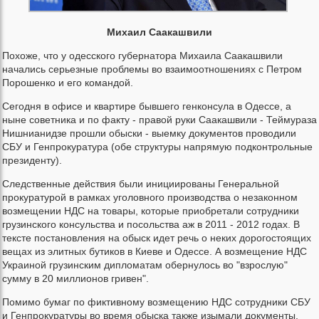
Михаил Саакашвили
Похоже, что у одесского губернатора Михаила Саакашвили
начались серьезные проблемы во взаимоотношениях с Петром
Порошенко и его командой.
Сегодня в офисе и квартире бывшего генконсула в Одессе, а
ныне советника и по факту - правой руки Саакашвили - Теймураза
Нишнианидзе прошли обыски - выемку документов проводили
СБУ и Генпрокуратура (обе структуры напрямую подконтрольные
президенту).
Следственные действия были инициированы Генеральной
прокуратурой в рамках уголовного производства о незаконном
возмещении НДС на товары, которые приобретали сотрудники
грузинского консульства и посольства аж в 2011 - 2012 годах. В
тексте постановления на обыск идет речь о неких дорогостоящих
вещах из элитных бутиков в Киеве и Одессе. А возмещение НДС
Украиной грузинским дипломатам обернулось во "взрослую"
сумму в 20 миллионов гривен".
Помимо бумаг по фиктивному возмещению НДС сотрудники СБУ
и Генпрокуратуры во время обыска также изымали документы,