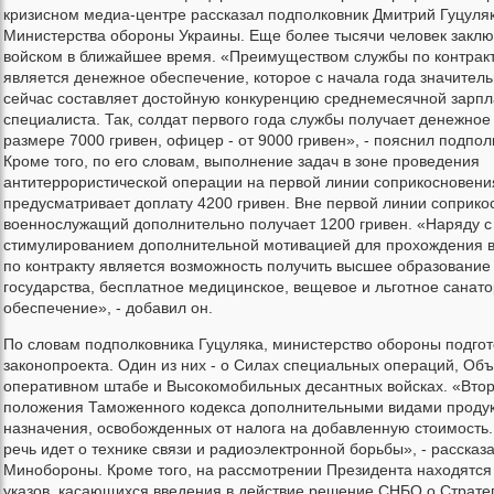
кризисном медиа-центре рассказал подполковник Дмитрий Гуцуляк
Министерства обороны Украины. Еще более тысячи человек заключ
войском в ближайшее время. «Преимуществом службы по контрак
является денежное обеспечение, которое с начала года значитель
сейчас составляет достойную конкуренцию среднемесячной зарпл
специалиста. Так, солдат первого года службы получает денежное
размере 7000 гривен, офицер - от 9000 гривен», - пояснил подпол
Кроме того, по его словам, выполнение задач в зоне проведения
антитеррористической операции на первой линии соприкосновени
предусматривает доплату 4200 гривен. Вне первой линии соприко
военнослужащий дополнительно получает 1200 гривен. «Наряду 
стимулированием дополнительной мотивацией для прохождения 
по контракту является возможность получить высшее образование 
государства, бесплатное медицинское, вещевое и льготное санат
обеспечение», - добавил он.
По словам подполковника Гуцуляка, министерство обороны подгот
законопроекта. Один из них - о Силах специальных операций, О
оперативном штабе и Высокомобильных десантных войсках. «Вто
положения Таможенного кодекса дополнительными видами проду
назначения, освобожденных от налога на добавленную стоимость. 
речь идет о технике связи и радиоэлектронной борьбы», - рассказ
Минобороны. Кроме того, на рассмотрении Президента находятся
указов, касающихся введения в действие решение СНБО о Страте