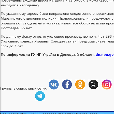
повреждены входные двери магазина и автомобиль «ВАЗ -2106», 
находился неподалеку.
По указанному адресу была направлена следственно-оперативная
Марьинского отделения полиции. Правоохранители продолжают р
опрашивают свидетелей и устанавливают все обстоятельства про
Пострадавших нет.
По данному факту открыто уголовное производство по ч. 4 ст. 296
Уголовного кодекса Украины. Санкция статьи предусматривает ли
срок до 7 лет.
По информации ГУ НП України в Донецькій області.
dn.npu.go
Группы в социальных сетях:
Copyright © 2011 - 2026 | donbass-info.com | При копировании