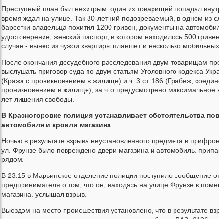
Преступный план был нехитрым: один из товарищей попадал внутр
время ждал на улице. Так 30-летний подозреваемый, в одном из с
барсетки владельца похитил 1200 гривен, документы на автомоби
удостоверение, женский паспорт, в котором находилось 500 гривен
случае - вынес из чужой квартиры планшет и несколько мобильны
После окончания досудебного расследования двум товарищам пр
выслушать приговор суда по двум статьям Уголовного кодекса Украи
(Кража с проникновением в жилище) и ч. 3 ст. 186 (Грабеж, соеди
проникновением в жилище), за что предусмотрено максимальное н
лет лишения свободы.
В Красногоровке полиция устанавливает обстоятельства по
автомобиля и кровли магазина
Ночью в результате взрыва неустановленного предмета в прифрон
ул. Фрунзе было повреждено двери магазина и автомобиль, прип
рядом.
В 23.15 в Марьинское отделение полиции поступило сообщение от
предпринимателя о том, что он, находясь на улице Фрунзе в пом
магазина, услышал взрыв.
Выездом на место происшествия установлено, что в результате в