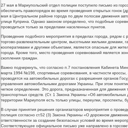
27 мая в Мариупольский отдел полиции поступило письмо из горс
обеспечить правопорядок во время проведения открытых гонок (др
мая в Центральном районе города по двум полосам движения авт
улице Куприна. Однако законом определено, что подобные сорев
проводиться только за пределами населенных пунктов.
Проведение подобного мероприятия в пределах города, рядом с
торгово-развлекательным центром, высотными жилыми домами, 
кооперативами и другими объектами, является опасным для жител
города. Кроме того, место проведения соревнований является зон
скопления граждан.
Важно подчеркнуть, что согласно п.7 постановления Кабинета Мин
марта 1994 №198, спортивные соревнования, в частности кроссы, 
проводятся на автомобильных дорогах с разрешения органов Гос
управления автомобильными дорогами Украины. При этом поняти
четкое определение. Это дорога, предназначенная для движения 
транспортных средств. (Ст. 1 Закона Украины «Об автомобильных 
территории Мариуполя есть только улицы, переулки, проспекты, б
В случае принятия решения организаторов мероприятия о проведе
полиция согласно ст.52 (3) Закона Украины «О дорожном движени
ответственности за создание безопасных условий во время мероп
Соответствующее официальное письмо уже направлено в горсове