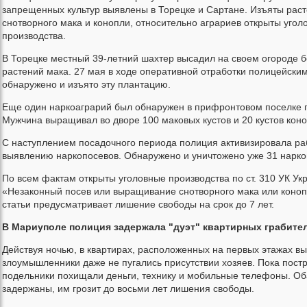
запрещенных культур выявлены в Торецке и Сартане. Изъяты рас
снотворного мака и конопли, относительно аграриев открыты угол
производства.
В Торецке местный 39-летний шахтер высадил на своем огороде б
растений мака. 27 мая в ходе оперативной отработки полицейски
обнаружено и изъято эту плантацию.
Еще один наркоаграрий был обнаружен в прифронтовом поселке 
Мужчина выращивал во дворе 100 маковых кустов и 20 кустов коно
С наступлением посадочного периода полиция активизировала ра
выявлению наркопосевов. Обнаружено и уничтожено уже 31 нарко
По всем фактам открыты уголовные производства по ст. 310 УК Ук
«Незаконный посев или выращивание снотворного мака или коноп
статьи предусматривает лишение свободы на срок до 7 лет.
В Мариуполе полиция задержала "дуэт" квартирных грабите
Действуя ночью, в квартирах, расположенных на первых этажах вы
злоумышленники даже не пугались присутствии хозяев. Пока пост
подельники похищали деньги, технику и мобильные телефоны. Об
задержаны, им грозит до восьми лет лишения свободы.