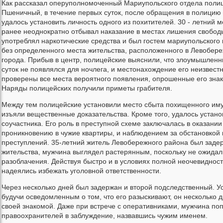
Как рассказал оперуполномоченный Мариупольского отдела поли
Пшеничный, в течение первых суток, после обращения в полицию
удалось установить личность одного из похитителей. 30 - летний 
ранее неоднократно отбывал наказание в местах лишения свобод
употреблял наркотические средства и был гостем мариупольского 
без определенного места жительства, расположенного в Левобер
города. Прибыв в центр, полицейские выяснили, что злоумышленн
суток не появлялся для ночлега, и местонахождение его неизвест
проверены все места вероятного появления, опрошенные его знак
Наряды полицейских получили приметы грабителя.
Между тем полицейские установили место сбыта похищенного иму
изъяли вещественные доказательства. Кроме того, удалось устано
соучастника. Его роль в преступной схеме заключалась в оказани
проникновению в чужие квартиры, и наблюдением за обстановкой 
преступлений. 35-летний житель Левобережного района был заде
жительства, мужчина выглядел растерянным, поскольку не ожидал
разоблачения. Действуя быстро и в условиях полной неочевиднос
надеялись избежать уголовной ответственности.
Через несколько дней был задержан и второй подследственный. Ус
будучи осведомленным о том, что его разыскивают, он несколько 
своей знакомой. Даже при встрече с оперативниками, мужчина по
правоохранителей в заблуждение, назвавшись чужим именем.