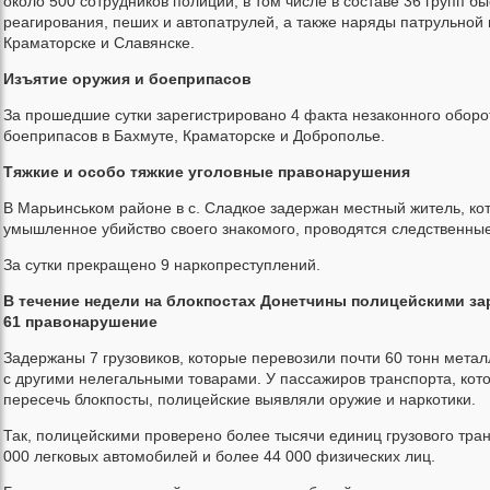
около 500 сотрудников полиции, в том числе в составе 36 групп бы
реагирования, пеших и автопатрулей, а также наряды патрульной
Краматорске и Славянске.
Изъятие оружия и боеприпасов
За прошедшие сутки зарегистрировано 4 факта незаконного оборо
боеприпасов в Бахмуте, Краматорске и Доброполье.
Тяжкие и особо тяжкие уголовные правонарушения
В Марьинськом районе в с. Сладкое задержан местный житель, к
умышленное убийство своего знакомого, проводятся следственные
За сутки прекращено 9 наркопреступлений.
В течение недели на блокпостах Донетчины полицейскими з
61 правонарушение
Задержаны 7 грузовиков, которые перевозили почти 60 тонн метал
с другими нелегальными товарами. У пассажиров транспорта, кот
пересечь блокпосты, полицейские выявляли оружие и наркотики.
Так, полицейскими проверено более тысячи единиц грузового тран
000 легковых автомобилей и более 44 000 физических лиц.