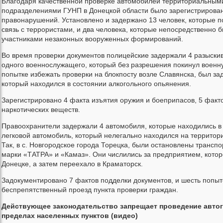
Благодаря качественной проверке автомобилей территориальным
подразделениями ГУНП в Донецкой области было зарегистрирован
правонарушений. Установлено и задержано 13 человек, которые 
связь с террористами, и два человека, которые непосредственно 
участниками незаконных вооруженных формирований.
Во время проверки документов полицейские задержали 4 разыски
одного военнослужащего, который без разрешения покинул военну
попытке избежать проверки на блокпосту возле Славянска, был за
который находился в состоянии алкогольного опьянения.
Зарегистрировано 4 факта изъятия оружия и боеприпасов, 5 факт
наркотических веществ.
Правоохранители задержали 4 автомобиля, которые находились в 
легковой автомобиль, который нелегально находился на территори
Так, в с. Новгородское города Торецка, были остановлены трансп
марки «ТАТРА» и «Камаз». Они числились за предприятием, котор
Донецке, а затем переехало в Краматорск.
Задокументировано 7 фактов подделки документов, и шесть попыто
беспрепятственный проезд пункта проверки граждан.
Действующее законодательство запрещает проведение автог
пределах населенных пунктов (видео)