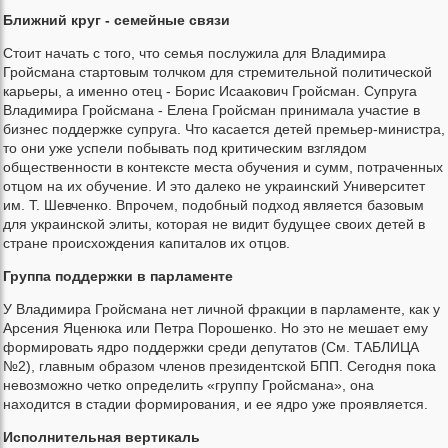
Ближний круг - семейные связи
Стоит начать с того, что семья послужила для Владимира
Гройсмана стартовым толчком для стремительной политической
карьеры, а именно отец - Борис Исаакович Гройсман. Супруга
Владимира Гройсмана - Елена Гройсман принимала участие в
бизнес поддержке супруга. Что касается детей премьер-министра,
то они уже успели побывать под критическим взглядом
общественности в контексте места обучения и сумм, потраченных
отцом на их обучение. И это далеко не украинский Университет
им. Т. Шевченко. Впрочем, подобный подход является базовым
для украинской элиты, которая не видит будущее своих детей в
стране происхождения капиталов их отцов.
Группа поддержки в парламенте
У Владимира Гройсмана нет личной фракции в парламенте, как у
Арсения Яценюка или Петра Порошенко. Но это не мешает ему
формировать ядро поддержки среди депутатов (См. ТАБЛИЦА
№2), главным образом членов президентской БПП. Сегодня пока
невозможно четко определить «группу Гройсмана», она
находится в стадии формирования, и ее ядро уже проявляется.
Исполнительная вертикаль