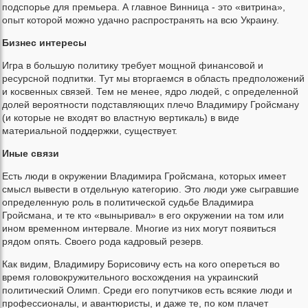
подспорье для премьера. А главное Винница - это «витрина»,
опыт которой можно удачно распространять на всю Украину.
Бизнес интересы
Игра в большую политику требует мощной финансовой и
ресурсной подпитки. Тут мы вторгаемся в область предположений
и косвенных связей. Тем не менее, ядро людей, с определенной
долей вероятности подставляющих плечо Владимиру Гройсману
(и которые не входят во властную вертикаль) в виде
материальной поддержки, существует.
Иные связи
Есть люди в окружении Владимира Гройсмана, которых имеет
смысл вывести в отдельную категорию. Это люди уже сыгравшие
определенную роль в политической судьбе Владимира
Гройсмана, и те кто «выныривал» в его окружении на том или
ином временном интервале. Многие из них могут появиться
рядом опять. Своего рода кадровый резерв.
Как видим, Владимиру Борисовичу есть на кого опереться во
время головокружительного восхождения на украинский
политический Олимп. Среди его попутчиков есть всякие люди и
профессионалы, и авантюристы, и даже те, по ком плачет