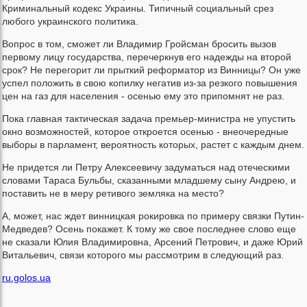
Криминальный кодекс Украины. Типичный социальный срез
любого украинского политика.
Вопрос в том, сможет ли Владимир Гройсман бросить вызов
первому лицу государства, перечеркнув его надежды на второй
срок? Не перегорит ли прыткий реформатор из Винницы? Он уже
успел положить в свою копилку негатив из-за резкого повышения
цен на газ для населения - осенью ему это припомнят не раз.
Пока главная тактическая задача премьер-министра не упустить
окно возможностей, которое откроется осенью - внеочередные
выборы в парламент, вероятность которых, растет с каждым днем.
Не придется ли Петру Алексеевичу задуматься над отеческими
словами Тараса Бульбы, сказанными младшему сыну Андрею, и
поставить не в меру ретивого земляка на место?
А, может, нас ждет винницкая рокировка по примеру связки Путин-
Медведев? Осень покажет. К тому же свое последнее слово еще
не сказали Юлия Владимировна, Арсений Петрович, и даже Юрий
Витальевич, связи которого мы рассмотрим в следующий раз.
ru.golos.ua