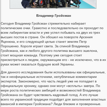
Владимир Гройсман
Сегодня Владимир Гройсман стремительно набирает
политические очки. Грамотно и последовательно он проходит по
всем лабиринтам власти и уже успел побывать на двух из трех
высших постов в стране. Он обошел на повороте Арсения
Яценюка, и его следующей целью станет земляк Петр
Порошенко. Короля играет свита. За спиной Владимира
Гройсмана, как и любого другого политика высшего эшелона,
стоит мощная команда. Поэтому уже сегодня стоит
присмотреться к людям, окружающим его - не исключено, что в их
руках может оказаться будущее всей Украины.
Для данного исследования были использованы как официальные,
так и неофициальные источники, непубличные комментарии
экспертов. Закономерно, что часть людей уже не попадает в
официальную хронику, однако они могут «всплыть» завтра. По
мере роста политических амбиций и возможностей Владимира
Гройсмана он будет чувствовать кадровый голод. А кто лучше
всего по украинской традиции подойдет для заполнения властных
вакансий в империи Гройсмана? Люди близкие и проверенные.