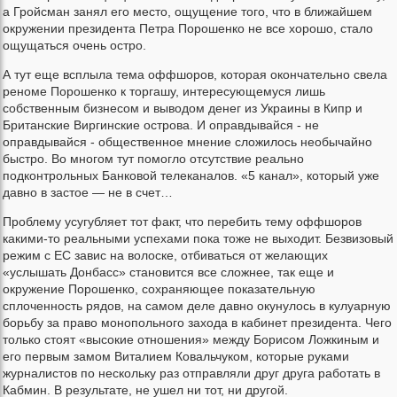
а Гройсман занял его место, ощущение того, что в ближайшем
окружении президента Петра Порошенко не все хорошо, стало
ощущаться очень остро.
А тут еще всплыла тема оффшоров, которая окончательно свела
реноме Порошенко к торгашу, интересующемуся лишь
собственным бизнесом и выводом денег из Украины в Кипр и
Британские Виргинские острова. И оправдывайся - не
оправдывайся - общественное мнение сложилось необычайно
быстро. Во многом тут помогло отсутствие реально
подконтрольных Банковой телеканалов. «5 канал», который уже
давно в застое — не в счет…
Проблему усугубляет тот факт, что перебить тему оффшоров
какими-то реальными успехами пока тоже не выходит. Безвизовый
режим с ЕС завис на волоске, отбиваться от желающих
«услышать Донбасс» становится все сложнее, так еще и
окружение Порошенко, сохраняющее показательную
сплоченность рядов, на самом деле давно окунулось в кулуарную
борьбу за право монопольного захода в кабинет президента. Чего
только стоят «высокие отношения» между Борисом Ложкиным и
его первым замом Виталием Ковальчуком, которые руками
журналистов по нескольку раз отправляли друг друга работать в
Кабмин. В результате, не ушел ни тот, ни другой.