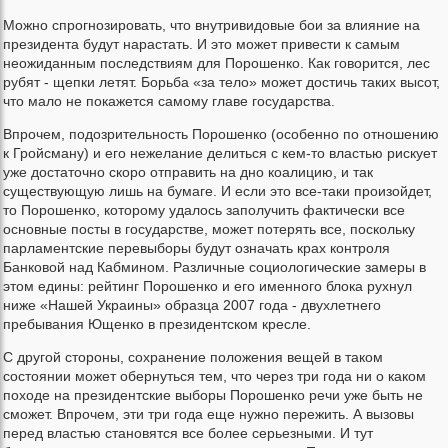
Можно спрогнозировать, что внутривидовые бои за влияние на
президента будут нарастать. И это может привести к самым
неожиданным последствиям для Порошенко. Как говорится, лес
рубят - щепки летят. Борьба «за тело» может достичь таких высот,
что мало не покажется самому главе государства.
Впрочем, подозрительность Порошенко (особенно по отношению
к Гройсману) и его нежелание делиться с кем-то властью рискует
уже достаточно скоро отправить на дно коалицию, и так
существующую лишь на бумаге. И если это все-таки произойдет,
то Порошенко, которому удалось заполучить фактически все
основные посты в государстве, может потерять все, поскольку
парламентские перевыборы будут означать крах контроля
Банковой над Кабмином. Различные социологические замеры в
этом едины: рейтинг Порошенко и его именного блока рухнул
ниже «Нашей Украины» образца 2007 года - двухлетнего
пребывания Ющенко в президентском кресле.
С другой стороны, сохранение положения вещей в таком
состоянии может обернуться тем, что через три года ни о каком
походе на президентские выборы Порошенко речи уже быть не
сможет. Впрочем, эти три года еще нужно пережить. А вызовы
перед властью становятся все более серьезными. И тут