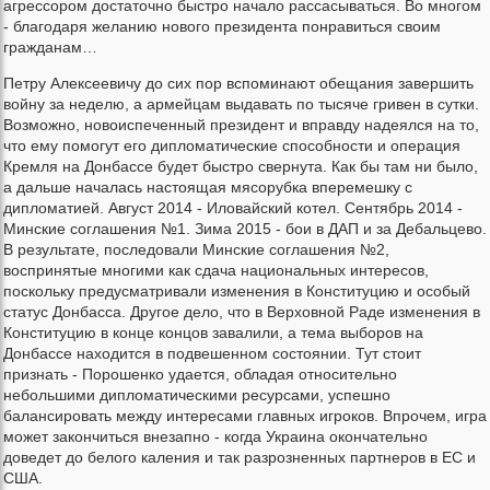
агрессором достаточно быстро начало рассасываться. Во многом
- благодаря желанию нового президента понравиться своим
гражданам…
Петру Алексеевичу до сих пор вспоминают обещания завершить
войну за неделю, а армейцам выдавать по тысяче гривен в сутки.
Возможно, новоиспеченный президент и вправду надеялся на то,
что ему помогут его дипломатические способности и операция
Кремля на Донбассе будет быстро свернута. Как бы там ни было,
а дальше началась настоящая мясорубка вперемешку с
дипломатией. Август 2014 - Иловайский котел. Сентябрь 2014 -
Минские соглашения №1. Зима 2015 - бои в ДАП и за Дебальцево.
В результате, последовали Минские соглашения №2,
воспринятые многими как сдача национальных интересов,
поскольку предусматривали изменения в Конституцию и особый
статус Донбасса. Другое дело, что в Верховной Раде изменения в
Конституцию в конце концов завалили, а тема выборов на
Донбассе находится в подвешенном состоянии. Тут стоит
признать - Порошенко удается, обладая относительно
небольшими дипломатическими ресурсами, успешно
балансировать между интересами главных игроков. Впрочем, игра
может закончиться внезапно - когда Украина окончательно
доведет до белого каления и так разрозненных партнеров в ЕС и
США.