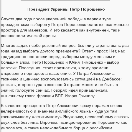
Президент Украины Петр Порошенко
Спустя два года после уверенной победы в первом туре
президентских выборов у Петра Порошенко остается все меньше
простора для маневров. И это касается как внутренней, так и
внешнеполитической арены
Многие задают себе резонный вопрос: был ли у страны шанс два
года назад выбрать другого президента? Ответ - прост. Нет, нас
традиционно поставили перед выбором между меньшим и
большим злом. Петр Порошенко и Юлия Тимошенко - выбор
невелик. Последняя, стоит признаться, к тому времени
откровенно поднадоела населению. У Петра Алексеевича
технично и цинично воспользовались ситуацией на Донбассе:
дескать, второго тура в воюющей стране может и не быть, а
значит, голосуйте сейчас. Говорят, идея принадлежала
нынешнему главе фракции БПП Игорю Грыниву.
В качестве президента Петр Алексеевич сразу поражал своею
велеречивостью и знанием английского языка - куда уж там
косноязычному «легитимному» Януковичу, неспособному связать
двух слов без ляпа. Впрочем, позиционирование Порошенко как
дипломата, а также непоколебимого борца с российским