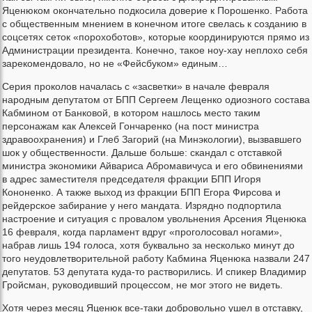
Яценюком окончательно подкосила доверие к Порошенко. Работа
с общественным мнением в конечном итоге свелась к созданию в
соцсетях сеток «порохоботов», которые координируются прямо из
Администрации президента. Конечно, такое ноу-хау неплохо себя
зарекомендовало, но не «Фейсбуком» единым…
Серия проколов началась с «засветки» в начале февраля
народным депутатом от БПП Сергеем Лещенко одиозного состава
Кабмином от Банковой, в котором нашлось место таким
персонажам как Алексей Гончаренко (на пост министра
здравоохранения) и Глеб Загорий (на Минэкологии), вызвавшего
шок у общественности. Дальше больше: скандал с отставкой
министра экономики Айвариса Абромавичуса и его обвинениями
в адрес заместителя председателя фракции БПП Игоря
Кононенко. А также выход из фракции БПП Егора Фирсова и
рейдерское забирание у него мандата. Изрядно подпортила
настроение и ситуация с провалом увольнения Арсения Яценюка
16 февраля, когда парламент вдруг «проголосовал ногами»,
набрав лишь 194 голоса, хотя буквально за несколько минут до
того неудовлетворительной работу Кабмина Яценюка назвали 247
депутатов. 53 депутата куда-то растворились. И спикер Владимир
Гройсман, руководивший процессом, не мог этого не видеть.
Хотя через месяц Яценюк все-таки добровольно ушел в отставку,