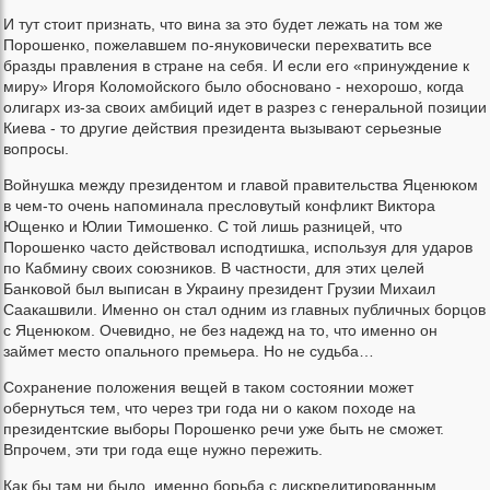
И тут стоит признать, что вина за это будет лежать на том же
Порошенко, пожелавшем по-януковически перехватить все
бразды правления в стране на себя. И если его «принуждение к
миру» Игоря Коломойского было обосновано - нехорошо, когда
олигарх из-за своих амбиций идет в разрез с генеральной позиции
Киева - то другие действия президента вызывают серьезные
вопросы.
Войнушка между президентом и главой правительства Яценюком
в чем-то очень напоминала пресловутый конфликт Виктора
Ющенко и Юлии Тимошенко. С той лишь разницей, что
Порошенко часто действовал исподтишка, используя для ударов
по Кабмину своих союзников. В частности, для этих целей
Банковой был выписан в Украину президент Грузии Михаил
Саакашвили. Именно он стал одним из главных публичных борцов
с Яценюком. Очевидно, не без надежд на то, что именно он
займет место опального премьера. Но не судьба…
Сохранение положения вещей в таком состоянии может
обернуться тем, что через три года ни о каком походе на
президентские выборы Порошенко речи уже быть не сможет.
Впрочем, эти три года еще нужно пережить.
Как бы там ни было, именно борьба с дискредитированным