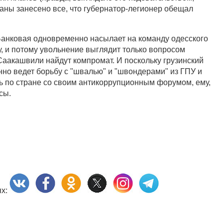
ланы занесено все, что губернатор-легионер обещал
Банковая одновременно насылает на команду одесского
у, и потому увольнение выглядит только вопросом
Саакашвили найдут компромат. И поскольку грузинский
о ведет борьбу с "швалью" и "швондерами" из ГПУ и
 по стране со своим антикоррупционным форумом, ему,
сы.
ях: