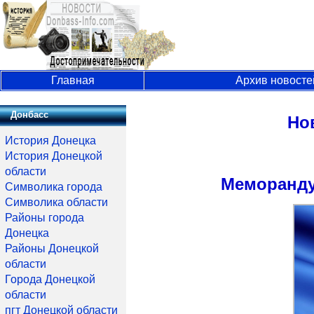
Главная
Архив новосте
Донбасс
Но
История Донецка
История Донецкой
области
Меморанду
Символика города
Символика области
Районы города
Донецка
Районы Донецкой
области
Города Донецкой
области
пгт Донецкой области