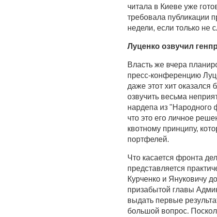
читала в Киеве уже гото
требовала публикации пр
недели, если только не 
Луценко озвучил генп
Власть же вчера планир
пресс-конференцию Луце
даже этот хит оказался 
озвучить весьма неприя
нардепа из "Народного 
что это его личное реше
квотному принципу, кот
портфелей.
Что касается фронта дел
представляется практиче
Курченко и Януковичу д
призабытой главы Адми
выдать первые результат
большой вопрос. Поскол