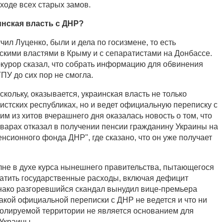
ходе всех старых замов.
инская власть с ДНР?
чил Луценко, были и дела по госизмене, то есть
йскими властями в Крыму и с сепаратистами на Донбассе.
окурор сказал, что собрать информацию для обвинения
ПУ до сих пор не смогла.
скольку, оказывается, украинская власть не только
тистских республиках, но и ведет официальную переписку с
им из хитов вчерашнего дня оказалась новость о том, что
арах отказал в получении пенсии гражданину Украины на
нсионного фонда ДНР", где сказано, что он уже получает
олне в духе курса нынешнего правительства, пытающегося
атить государственные расходы, включая дефицит
нако разгоревшийся скандал вынудил вице-премьера
какой официальной переписки с ДНР не ведется и что ни
ролируемой территории не является основанием для
Украины.