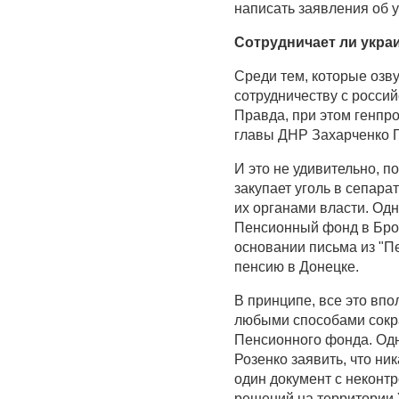
написать заявления об у
Сотрудничает ли укра
Среди тем, которые озву
сотрудничеству с росси
Правда, при этом генпр
главы ДНР Захарченко Г
И это не удивительно, по
закупает уголь в сепара
их органами власти. Одн
Пенсионный фонд в Бров
основании письма из "Пе
пенсию в Донецке.
В принципе, все это вп
любыми способами сокр
Пенсионного фонда. Од
Розенко заявить, что ни
один документ с неконт
решений на территории 