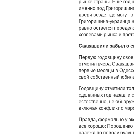
рынке страны. Еще год н
именно под Григоришина,
двери везде, где могут,
Григоришина-украинца н
равно остается переде
хозяевами рынка и прет
Саакашвили забыл о 
Первую годовщину своег
отметил вчера Саакашвил
первые месяцы в Одессе
свой собственный юбил
Годовщину отметили то
сделанных год назад, и
естественно, не обнар
включая конфликт с мэр
Правда, формально у эк
все хорошо: Порошенко
надежд по поводу будущ