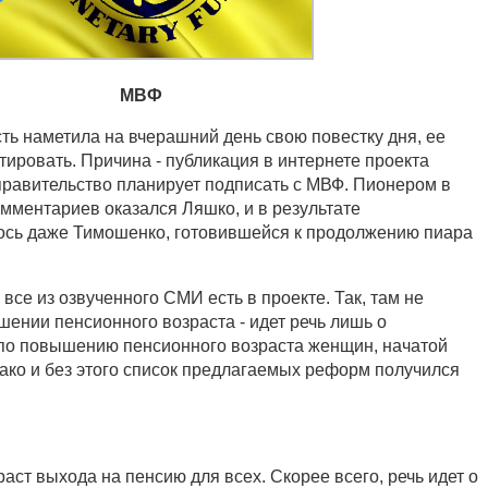
МВФ
сть наметила на вчерашний день свою повестку дня, ее
ировать. Причина - публикация в интернете проекта
равительство планирует подписать с МВФ. Пионером в
омментариев оказался Ляшко, и в результате
ось даже Тимошенко, готовившейся к продолжению пиара
 все из озвученного СМИ есть в проекте. Так, там не
шении пенсионного возраста - идет речь лишь о
о повышению пенсионного возраста женщин, начатой
ако и без этого список предлагаемых реформ получился
аст выхода на пенсию для всех. Скорее всего, речь идет о