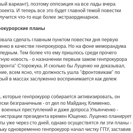
вый вариант), поэтому оппозиция на все лады вчера
оекта. И теперь все это будет главной темой повестки
случится что-то еще более экстраординарное.
рокурорские планы
овала сделать главным пунктом повестки дня первую
нко в качестве генпрокурора. Но на фоне меморандума
бледным. Тем более что ему пришлось среди прочего
тную новость - о назначении первым замом генпрокурора
фронта" Сторожука. И сколько бы Луценко ни доказывал,
ние, всем ясно, что должность ушла "фронтовикам" по
орый в массах заслуженно воспринимается как дележ
, которые генпрокурор собирается активизировать, он
ски безграничным - от дел по Майдану, Клименко,
о военных преступлений и даже допроса Ульянченко -
нистрации президента времен Ющенко. Луценко планирует
ы уже через сто дней, однако осуществятся ли эти планы -
ьку одновременно генпрокурор начал чистку ГПУ, заставив