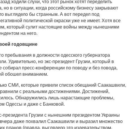
азад ходили слухи, что этот рынок хотят переделить
 но в ситуации, когда российскому бизнесу закрывают
 это выглядело бы странным. А вот передел под
егативной политической окраски уже не имеет. Хотя все
лом, который сулит настоящие войны между нынешними
ендентом на него.
своей годовщине
о пребывания в должности одесского губернатора
и. Удивительно, но экс-президент Грузии, который в
 собирал пресс-конференции по поводу и без повода,
ей обошел вниманием.
лько СМИ, которые привели список обещаний Саакашвили,
 сравнили с реальными достижениями. Достижений,
ужилось. Обнаружились лишь нарастающие проблемы,
ом Одессы и даже с Банковой.
с-президента Грузии с нынешним президентом Украины
 вчера даже похвалил Саакашвили и выразил множество
их планов (правда, выглядело это издевательством,