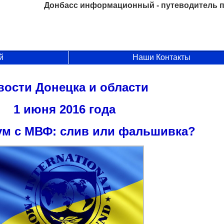
Донбасс информационный - путеводитель п
й
Наши Контакты
вости Донецка и области
1 июня 2016 года
м с МВФ: слив или фальшивка?