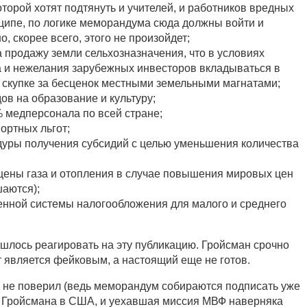
 которой хотят подтянуть и учителей, и работников вредных
ципе, по логике меморандума сюда должны войти и
, скорее всего, этого не произойдет;
 продажу земли сельхозназначения, что в условиях
 и нежелания зарубежных инвесторов вкладываться в
к скупке за бесценок местными земельными магнатами;
ов на образование и культуру;
 медперсонала по всей стране;
ортных льгот;
уры получения субсидий с целью уменьшения количества
ены газа и отопления в случае повышения мировых цен
шаются);
нной системы налогообложения для малого и среднего
ишлось реагировать на эту публикацию. Гройсман срочно
т является фейковым, а настоящий еще не готов.
то не поверил (ведь меморандум собираются подписать уже
а Гройсмана в США, и уехавшая миссия МВФ наверняка