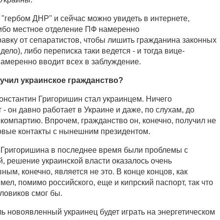
 "гербом ДНР" и сейчас можно увидеть в интернете,
 либо местное отделение ПФ намеренно
вку от сепаратистов, чтобы лишить гражданина законных
дело), либо переписка таки ведется - и тогда вице-
намеренно вводит всех в заблуждение.
учил украинское гражданство?
онстантин Григоришин стал украинцем. Ничего
 - он давно работает в Украине и даже, по слухам, до
омпартию. Впрочем, гражданство он, конечно, получил не
еловые контакты с нынешним президентом.
 у Григоришина в последнее время были проблемы с
й, решение украинской власти оказалось очень
ым, конечно, является не это. В конце концов, как
мел, помимо российского, еще и кипрский паспорт, так что
ловиков смог бы.
ль новоявленный украинец будет играть на энергетическом