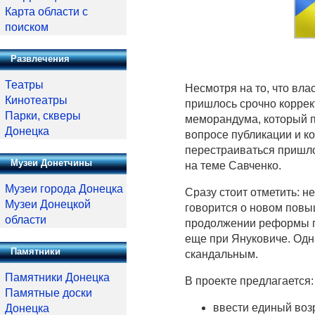
Карта области с
поиском
Развлечения
Театры
Несмотря на то, что вла
Кинотеатры
пришлось срочно коррект
Парки, скверы
меморандума, который п
Донецка
вопросе публикации и к
перестраиваться пришл
Музеи Донетчины
на теме Савченко.
Музеи города Донецка
Сразу стоит отметить: не
Музеи Донецкой
говорится о новом повы
области
продолжении реформы п
еще при Януковиче. Одн
Памятники
скандальным.
Памятники Донецка
В проекте предлагается:
Памятные доски
ввести единый возр
Донецка