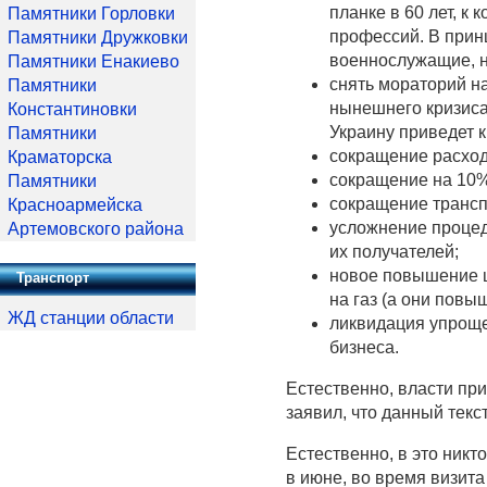
планке в 60 лет, к
Памятники Горловки
профессий. В прин
Памятники Дружковки
военнослужащие, но
Памятники Енакиево
снять мораторий на
Памятники
нынешнего кризиса
Константиновки
Украину приведет 
Памятники
сокращение расход
Краматорска
сокращение на 10%
Памятники
сокращение трансп
Красноармейска
усложнение процед
Артемовского района
их получателей;
новое повышение ц
Транспорт
на газ (а они повы
ЖД станции области
ликвидация упроще
бизнеса.
Естественно, власти пр
заявил, что данный текс
Естественно, в это ник
в июне, во время визит