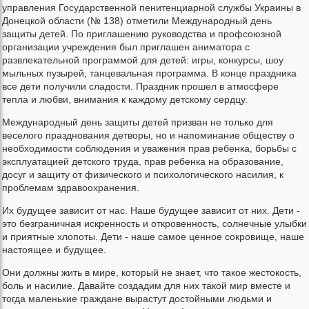
управления Государственной пенитенциарной службы Украины в
Донецкой области (№ 138) отметили Международный день
защиты детей. По приглашению руководства и профсоюзной
организации учреждения был приглашен аниматора с
развлекательной программой для детей: игры, конкурсы, шоу
мыльных пузырей, танцевальная программа. В конце праздника
все дети получили сладости. Праздник прошел в атмосфере
тепла и любви, внимания к каждому детскому сердцу.
Международный день защиты детей призван не только для
веселого празднования детворы, но и напоминание обществу о
необходимости соблюдения и уважения прав ребенка, борьбы с
эксплуатацией детского труда, прав ребенка на образование,
досуг и защиту от физического и психологического насилия, к
проблемам здравоохранения.
Их будущее зависит от нас. Наше будущее зависит от них. Дети -
это безграничная искренность и откровенность, солнечные улыбки
и приятные хлопоты. Дети - наше самое ценное сокровище, наше
настоящее и будущее.
Они должны жить в мире, который не знает, что такое жестокость,
боль и насилие. Давайте создадим для них такой мир вместе и
тогда маленькие граждане вырастут достойными людьми и