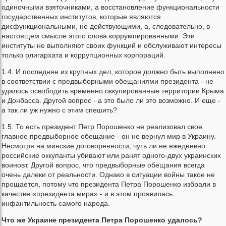
одиночными взяточниками, а восстановление функциональности
государственных институтов, которые являются
дисфункциональными, не действующими, а, следовательно, в
настоящем смысле этого слова коррумпированными. Эти
институты не выполняют своих функций и обслуживают интересы
только олигархата и коррупционных корпораций.
1.4. И последняе из крупных дел, которое должно быть выполнено
в соответствии с предвыборными обещаниями президента - не
удалось освободить временно оккупированные территории Крыма
и Донбасса. Другой вопрос - а это было ли это возможно. И еще -
а так ли уж нужно с этим спешить?
1.5. То есть президент Петр Порошенко не реализовал свое
главное предвыборное обещание - он не вернул мир в Украину.
Несмотря на минские договоренности, чуть ли не ежедневно
российские оккупанты убивают или ранят одного-двух украинских
воиновт. Другой вопрос, что предвыборные обещания всегда
очень далеки от реальности. Однако в ситуации войны такое не
прощается, потому что президента Петра Порошенко избрали в
качестве «президента мира» - и в этом проявилась
инфантильность самого народа.
Что же Украине президента Петра Порошенко удалось?