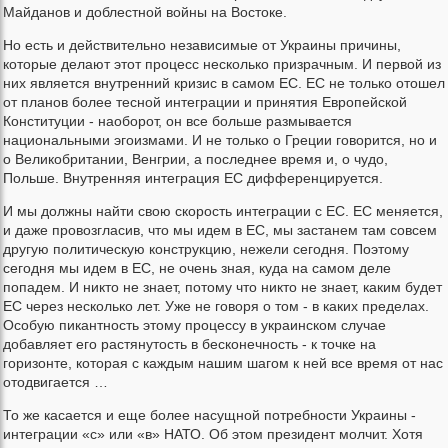
Майданов и доблестной войны на Востоке.
Но есть и действительно независимые от Украины причины,
которые делают этот процесс несколько призрачным. И первой из
них является внутренний кризис в самом ЕС. ЕС не только отошел
от планов более тесной интеграции и принятия Европейской
Конституции - наоборот, он все больше размывается
национальными эгоизмами. И не только о Греции говорится, но и
о Великобритании, Венгрии, а последнее время и, о чудо,
Польше. Внутренняя интеграция ЕС дифференцируется.
И мы должны найти свою скорость интеграции с ЕС. ЕС меняется,
и даже провозгласив, что мы идем в ЕС, мы застанем там совсем
другую политическую конструкцию, нежели сегодня. Поэтому
сегодня мы идем в ЕС, не очень зная, куда на самом деле
попадем. И никто не знает, потому что никто не знает, каким будет
ЕС через несколько лет. Уже не говоря о том - в каких пределах.
Особую пикантность этому процессу в украинском случае
добавляет его растянутость в бесконечность - к точке на
горизонте, которая с каждым нашим шагом к ней все время от нас
отодвигается …
То же касается и еще более насущной потребности Украины -
интеграции «с» или «в» НАТО. Об этом президент молчит. Хотя