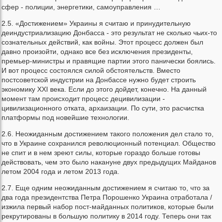
сфер - полиции, энергетики, самоуправления …
2.5. «Достижением» Украины я считаю и принудительную
деиндустриализацию Донбасса - это результат не сколько чьих-то
сознательных действий, как войны. Этот процесс должен был
давно произойти, однако все без исключения президенты,
премьер-министры и правящие партии этого панически боялись.
И вот процесс состоялся силой обстоятельств. Вместо
постсоветской индустрии на Донбассе нужно будет строить
экономику XXI века. Если до этого дойдет, конечно. На данный
момент там происходит процесс децивилизации -
цивилизационного отката, архаизации. По сути, это расчистка
платформы под новейшие технологии.
2.6. Неожиданным достижением такого положения дел стало то,
что в Украине сохранился революционный потенциал. Общество
не спит и в нем зреют силы, которые гораздо больше готовы
действовать, чем это было накануне двух предыдущих Майданов
летом 2004 года и летом 2013 года.
2.7. Еще одним неожиданным достижением я считаю то, что за
два года президентства Петра Порошенко Украина отработала /
изжила первый набор пост-майданных политиков, которые были
рекрутированы в большую политику в 2014 году. Теперь они так