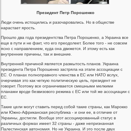
Президент Петр Порошенко
Люди очень истощились и разочаровались. Но в обществе
нарастает ярость.
Прошло два года президентства Петра Порошенко, а Украина все
еще в пути и не факт, что его преодолеет. Более того - не совсем
ясно с направлением, куда она движется. И этому есть как
внутренние причины, так и внешние.
Внутренней причиной является размытость планов. Украина
президента Петра Порошенко застряла на этапе ассоциации с
ЕС. О планах полноправного членства в ЕС или НАТО вслух,
очерчивая это как четкую политическую цель, президент не
говорит. Поэтому все ограничивается смешными мелкими
планами вроде безвизового режима с ЕС или той же ассоциации с
ЕС.
Такие цели могут ставить перед собой такие страны, как Марокко
или Южно-Африканская республика - и они ее, в отличие от
Украины, достигли. Вообще этот ассоциированный статус в
различных формах имеет 32 страны - даже непризнанная
Палестинская автономия. Но не Украина. И это после двух