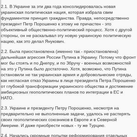
2.1. В Украине за эти два года консолидировалась новая
украинская политическая нация, которая избрала свим
фундаментом принцип гражданства. Правда, непосредственно
президент Петр Порошенко к этому не причастен - это
объективный общественно-политический процесс. Хотя с другой
стороны, он не раскалывал эту новую украинскую политическую
нацию, как это делал Янукович.
2.2. Была приостановлена (именно так - приостановлена)
дальнейшая агрессия России Путина в Украину. Потому что фронт
мог бы стоять и по Днепру, и по Збручу - военных возможностей
на это у Путина было достаточно. Хотя, возможно, что Путина
остановили не так украинская армия и добровольческие отряды,
как негласная отказ Украины в лице президента Петра Порошенко
от глубокой трансформации украинского общества и достижение
амбициозных геополитических планов по интеграции в ЕС и
НАТО.
2.3. Украине и президенту Петру Порошенко, несмотря на
предварительно не выполненные задачи, удалось не растерять
своих геополитических союзников в Европе и в Северной
Америке. И даже приобрести новых - ту же Турцию.
2.4. Начались скромные попытки реформирования отдельных