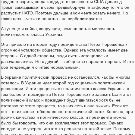
трудно говорить, когда кандидат в президенты США Дональд
Трамп закладывает в свою предвыборную платформу то, что он
распустит НАТО. Поэтому дальше и комментировать нечего. Но
такая цель - четко и понятно - не вербализируется.
А тут еще и война, коррупция, немощность и мелочность
политического класса Украины.
Это привело на втором году президентства Петра Порошенко к
огромной усталости общества. Однако эта усталость имеет две
стороны. С одной стороны, люди очень истощились и
разочаровались. Но с другой - в обществе нарастает ярость. И эти
обе тенденции я считаю нормальными.
В Украине политический процесс не остановился, как бы многим
хотелось. В Украине идет второй год социально-политической
революции. И эти процессы от политического класса Украины, а
тем более от президента Петра Порошенко не зависят. Если этот
политический класс и президент будут двигаться хотя бы не
отставая от этого процесса, то у них есть шанс выжить. Если же
нет - то их снесет общественно-политический поток. Конечно, при
прочих качествах и политического класса, и президента можно
было бы говорить, что они возглавляют этот процесс. Однако
сегодня я не уверен, что кто-то решится на такой тезис. Поэтому
для них остаются две опции - пробовать спастись, не мешая этим