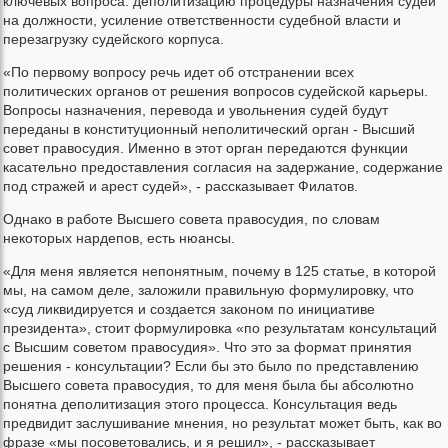
ключевых вопроса: деполитизацию процедуры назначения судей
на должности, усиление ответственности судебной власти и
перезагрузку судейского корпуса.
«По первому вопросу речь идет об отстранении всех
политических органов от решения вопросов судейской карьеры.
Вопросы назначения, перевода и увольнения судей будут
переданы в конституционный неполитический орган - Высший
совет правосудия. Именно в этот орган передаются функции
касательно предоставления согласия на задержание, содержание
под стражей и арест судей», - рассказывает Филатов.
Однако в работе Высшего совета правосудия, по словам
некоторых нардепов, есть нюансы.
«Для меня является непонятным, почему в 125 статье, в которой
мы, на самом деле, заложили правильную формулировку, что
«суд ликвидируется и создается законом по инициативе
президента», стоит формулировка «по результатам консультаций
с Высшим советом правосудия». Что это за формат принятия
решения - консультации? Если бы это было по представлению
Высшего совета правосудия, то для меня была бы абсолютно
понятна деполитизация этого процесса. Консультация ведь
предвидит заслушивание мнения, но результат может быть, как во
фразе «мы посоветовались, и я решил», - рассказывает