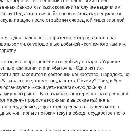
адать сверхъестественными способностями, чтобы
твенных банкротств таких компаний в случае выдачи им
обычу. Ведь это отличный способ избежать «ненужных»
рекультивацию после отработки очередной лицензионной
оп» - однозначно не та стратегия, которая должна нас
ивать земли, опустошенные добычей «солнечного камня»,
дарству.
о сегодня спецразрешения на добычу янтаря в Украине
енные компании, и они убыточны. Одна из них -
сяти лет находится в состоянии банкротства. Парадокс, но
абатывают все, кроме государства. Почему? Так удобно
я организует и «крышует» нелегальную добычу и
а мировой рынок. Власть мало заинтересована в решении
ая мафия» проросла корнями в высокие кабинеты
анов и удобные депутатские кресла на Грушевского, 5,
дные «янтарные потоки» текут в обход государственного
жмент, отобранный на открытом конкурсе, совет