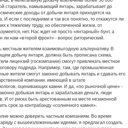
ейчас в нелегальную добычу вовлечены более 30 000
той старатель, намывающий янтарь, зарабатывает до
Космические доходы от добычи янтаря приходятся на
 И если с последними и так все понятно, то откажутся ли
их к тяжелому труду, но обеспеченной жизни, от
умеется, нет. Нас ждет не просто «янтарный» бунт, а
н ли нам «второй фронт» - вопрос риторический.
ь местным жителям взаимовыгодную альтернативу. В
ющем добычу янтаря, должна быть прописана схема,
тели лицензий (госкомпании) смогут привлекать местное
договору подряда. Например, там, где промышленная
ные жители смогут законно добывать янтарь и сдавать его
арственной компании, имеющей в штате
логов, оценивающих камни. И да, «по рыночной цене» -
Законно добывая янтарь и зарабатывая деньги, люди
в. И от риска быть арестованным на месте незаконной
чить срок за контрабанду «солнечного камня».
полне можно доверить частным компаниям. Во время
наряду с вышеизложенными идеями, я предлагал создать