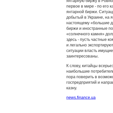
янтарную биржу в Ровно
первое в мире - по его к
янтарной биржи. Ситуац
добытый в Украине, на я
настоящему «большие д
биржи и иностранные по
«солнечного камня» дол
здесь - пусть частные к
и легально экспортируют
ситуации власть имущие
заинтересованы.
К слову, китайцы всерье
наибольшие потребители
пора поверить в возмо
госпредприятий и напра
казну.
news.finance.ua