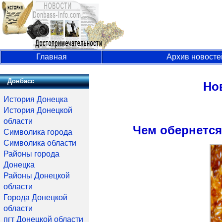
Главная
Архив новосте
Донбасс
Но
История Донецка
История Донецкой
области
Ч
ем обернется
Символика города
Символика области
Районы города
Донецка
Районы Донецкой
области
Города Донецкой
области
пгт Донецкой области