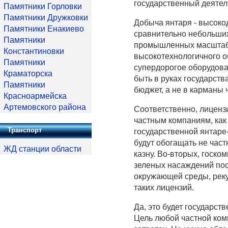
государственный деятел
Памятники Горловки
Памятники Дружковки
Добыча янтаря - высок
Памятники Енакиево
сравнительно небольших
Памятники
промышленных масштабах
Константиновки
высокотехнологичного о
Памятники
супердорогое оборудова
Краматорска
быть в руках государств
Памятники
бюджет, а не в карманы
Красноармейска
Артемовского района
Соответственно, лиценз
частным компаниям, как
Транспорт
государственной янтар
будут обогащать не час
ЖД станции области
казну. Во-вторых, госк
зеленых насаждений пос
окружающей среды, рек
таких лицензий.
Да, это будет государст
Цель любой частной ко