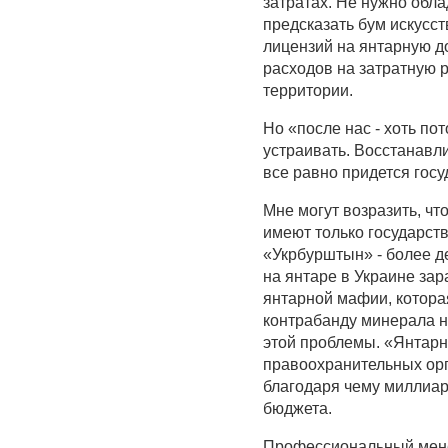
затратах. Не нужно обл
предсказать бум искусс
лицензий на янтарную д
расходов на затратную 
территории.
Но «после нас - хоть пот
устраивать. Восстанавл
все равно придется госу
Мне могут возразить, чт
имеют только государств
«Укрбурштын» - более де
на янтаре в Украине зар
янтарной мафии, котора
контрабанду минерала н
этой проблемы. «Янтарн
правоохранительных орг
благодаря чему миллиар
бюджета.
Профессиональный менед