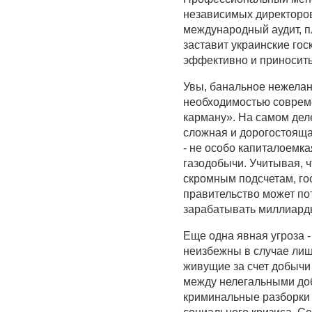
независимых директоров
международный аудит, п
заставит украинские го
эффективно и приносить
Увы, банальное нежелан
необходимостью совреме
карману». На самом деле
сложная и дорогостояща
- не особо капиталоемка
газодобычи. Учитывая, 
скромным подсчетам, го
правительство может по
зарабатывать миллиард
Еще одна явная угроза 
неизбежны в случае лиш
живущие за счет добычи 
между нелегальными доб
криминальные разборки 