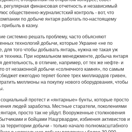
, регулярная финансовая отчетность и независимый
люс общественно-журналистский контроль - вот, что
скомпании по добыче янтаря работать по-настоящему
 прибыль в казну.
ие системно решать проблему, часто объясняют
нных технологий добычи, которые Украине «не по
, для того чтобы добывать янтарь, нужна не такая уж
я техника. При нормальном менеджменте, добыча янтаря
я деятельность, в отличие, например, от тех же нефте- и
что от незаконной добычи «солнечного камня», по самым
сбюджет ежегодно теряет более трех миллиардов гривен,
тратить миллионы на покупку нового оборудования, чтобы
ы.
- социальный протест и «янтарные» бунты, которые просто
ения людей заработка. Местные старатели, поколениями
янтаря, просто так не уйдут. Вооруженные столкновения
ытчиками и бойцами Нацгрвардии, избиения активистов и
за территории добычи - только начало полномасштабного