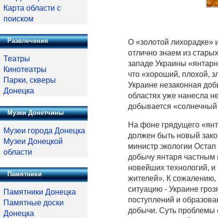
Карта области с
поиском
Развлечения
О «золотой лихорадке» и
отлично знаем из стары
Театры
западе Украины «янтарн
Кинотеатры
что «хороший, плохой, з
Парки, скверы
Украине незаконная доб
Донецка
областях уже нанесла н
добывается «солнечный 
Музеи Донетчины
На фоне грядущего «янта
Музеи города Донецка
должен быть новый зак
Музеи Донецкой
министр экологии Остап
области
добычу янтаря частным 
новейших технологий, и
Памятники
жителей». К сожалению, 
ситуацию - Украине гро
Памятники Донецка
поступлений и образова
Памятные доски
добычи. Суть проблемы 
Донецка