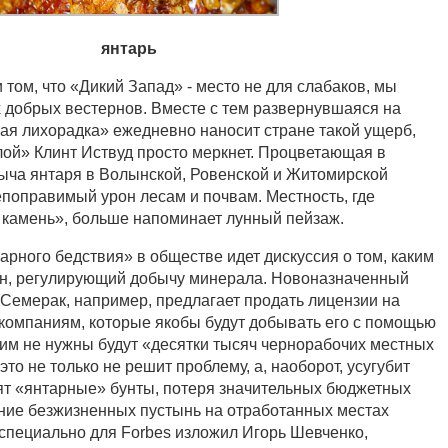
янтарь
 том, что «Дикий Запад» - место не для слабаков, мы
х добрых вестернов. Вместе с тем развернувшаяся на
ая лихорадка» ежедневно наносит стране такой ущерб,
лой» Клинт Иствуд просто меркнет. Процветающая в
ыча янтаря в Волынской, Ровенской и Житомирской
епоправимый урон лесам и почвам. Местность, где
камень», больше напоминает лунный пейзаж.
рного бедствия» в обществе идет дискуссия о том, каким
он, регулирующий добычу минерала. Новоназначенный
 Семерак, например, предлагает продать лицензии на
компаниям, которые якобы будут добывать его с помощью
 им не нужны будут «десятки тысяч чернорабочих местных
это не только не решит проблему, а, наоборот, усугубит
зят «янтарные» бунты, потеря значительных бюджетных
ние безжизненных пустынь на отработанных местах
специально для Forbes изложил Игорь Шевченко,