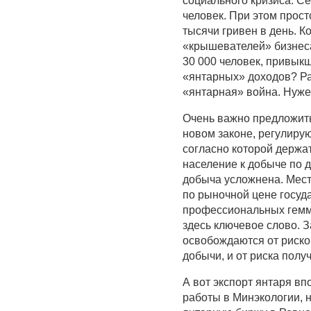
социального кризиса. С
человек. При этом прос
тысячи гривен в день. 
«крышевателей» бизнеса.
30 000 человек, привыкш
«янтарных» доходов? Раз
«янтарная» война. Нуже
Очень важно предложит
новом законе, регулиру
согласно которой держа
население к добыче по 
добыча усложнена. Мест
по рыночной цене госуд
профессиональных геммо
здесь ключевое слово. 
освобождаются от риско
добычи, и от риска полу
А вот экспорт янтаря в
работы в Минэкологии, 