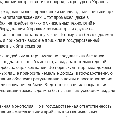
ь, экс-министр экологии и природных ресурсов Украины.
одоходный бизнес, приносящий миллиардные прибыли при
 капиталовложениях. Этот промысел, даже в
, не требует каких-то уникальных технологий и
борудования. Хорошие экскаваторы и другое не
ние вполне по карману казне. Потому этот бизнес должен
а, и приносить высокие прибыли в государственный
 частных бизнесменов.
ии на добычу янтаря нужно не продавать за бесценок
 предлагает новый министр, а выдавать только единой
е-добывающей компании. Во-первых, «янтарные» доходы
тных лиц, а приносить немалые доходы в государственную
омпании обеспечат рекультивацию почвы и восстановление
ле окончания добычи. Ведь с точки зрения сохранения
ультивация земель должна быть главным условием выдачи
венная монополия. Но и государственная ответственность.
мпании - максимальная прибыль при минимальных