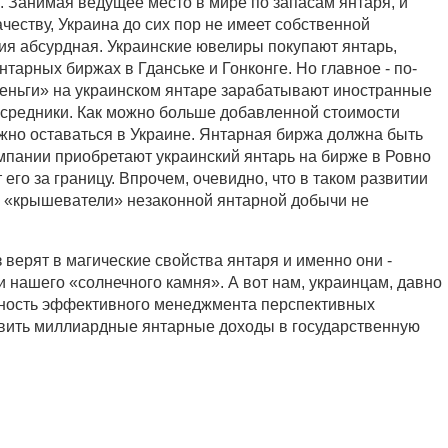
. Занимая ведущее место в мире по запасам янтаря, и
ачеству, Украина до сих пор не имеет собственной
ия абсурдная. Украинские ювелиры покупают янтарь,
нтарных биржах в Гданське и Гонконге. Но главное - по-
еньги» на украинском янтаре зарабатывают иностранные
средники. Как можно больше добавленной стоимости
жно оставаться в Украине. Янтарная биржа должна быть
омпании приобретают украинский янтарь на бирже в Ровно
 его за границу. Впрочем, очевидно, что в таком развитии
 «крышеватели» незаконной янтарной добычи не
з верят в магические свойства янтаря и именно они -
 нашего «солнечного камня». А вот нам, украинцам, давно
жность эффективного менеджмента перспективных
вить миллиардные янтарные доходы в государственную