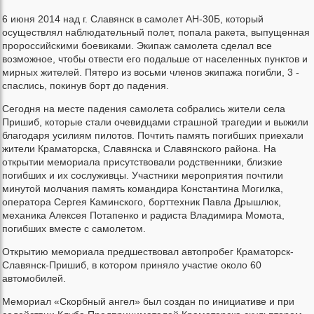
6 июня 2014 над г. Славянск в самолет АН-30Б, который
осуществлял наблюдательный полет, попала ракета, выпущенная
пророссийскими боевиками. Экипаж самолета сделал все
возможное, чтобы отвести его подальше от населенных пунктов и
мирных жителей. Пятеро из восьми членов экипажа погибли, 3 -
спаслись, покинув борт до падения.
Сегодня на месте падения самолета собрались жители села
Пришиб, которые стали очевидцами страшной трагедии и выжили
благодаря усилиям пилотов. Почтить память погибших приехали
жители Краматорска, Славянска и Славянского района. На
открытии мемориала присутствовали родственники, близкие
погибших и их сослуживцы. Участники мероприятия почтили
минутой молчания память командира Константина Могилка,
оператора Сергея Каминского, борттехник Павла Дрышлюк,
механика Алексея Потапенко и радиста Владимира Момота,
погибших вместе с самолетом.
Открытию мемориала предшествовал автопробег Краматорск-
Славянск-Пришиб, в котором приняло участие около 60
автомобилей.
Мемориал «Скорбный ангел» был создан по инициативе и при