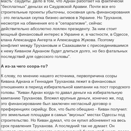
масть" саудиты. Дело в том, что Аднан работает на фактически
"бесплатных" деньгах из Саудовской Аравии. Почти все его
строительные проекты убыточны, основная цель финансирования
- это легальная скупка бизнес-активов в Украине. Но Труханов,
несмотря на обвинения его в "сепаратизме", сейчас
действительно абсолютно лоялен президенту. За ним стоит
мощный финансовый интерес в Украине и, в частности, в Одессе,
клана Александра Ангерта и Александра Жукова. Поэтому
конфликт между Трухановым и Саакашвили с присоединившимся
к нему Киваном Аднаном будет длиться долго, но без фатальных
последствий для одесского головы".
А из-за чего ссора-то?
К слову, по мнению нашего источника, первопричина ссоры
Кивана Аднана и Геннадия Труханова лежит в финансовых
отношениях в период избирательной кампании на пост городского
головы. "Киван Аднан когда-то давал деньги на избирательную
кампанию Труханова. Вложил крупные деньги, конечно же, под
это финансирование был заключен негласный договор о
преференциях сирийцу. Все, что было обещано - Киван получил:
это земельные площадки в самых "вкусных" местах Одессы под
строительство. Но Киван думал, что он купил абонемент на весь
срок правления Труханова. А последний так не думает. Он