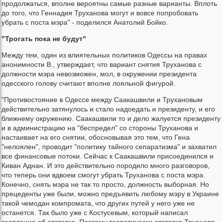
продолжаться, вполне вероятны самые разные варианты. Вплоть
до того, что Геннадия Труханова могут и вовсе попробовать
убрать с поста мэра" - поделился Анатолий Бойко.
"Трогать пока не будут"
Между тем, один из влиятельных политиков Одессы на правах
анонимности В., утверждает, что вариант снятия Труханова с
должности мэра невозможен, мол, в окружении президента
одесского голову считают вполне лояльной фигурой.
"Противостояние в Одессе между Саакашвили и Трухановым
действительно затянулось и стало надоедать и президенту, и его
ближнему окружению. Саакашвили то и дело жалуется президенту
и в администрацию на "беспредел" со стороны Труханова и
настаивает на его снятии, обосновывая это тем, что Гена
"нелоялен", проводит "политику тайного сепаратизма" и захватил
все финансовые потоки. Сейчас к Саакашвили присоединился и
Киван Аднан. И это действительно породило много разговоров,
что теперь они вдвоем смогут убрать Труханова с поста мэра.
Конечно, снять мэра не так то просто, должность выборная. Но
прецеденты уже были, можно предъявить любому мэру в Украине
такой чемодан компромата, что других путей у него уже не
останется. Так было уже с Костусевым, который написал