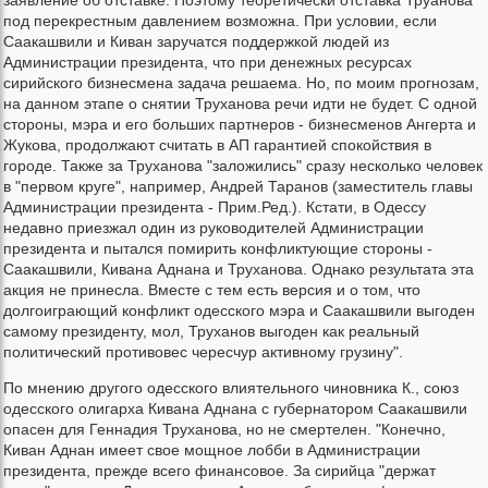
заявление об отставке. Поэтому теоретически отставка Труанова
под перекрестным давлением возможна. При условии, если
Саакашвили и Киван заручатся поддержкой людей из
Администрации президента, что при денежных ресурсах
сирийского бизнесмена задача решаема. Но, по моим прогнозам,
на данном этапе о снятии Труханова речи идти не будет. С одной
стороны, мэра и его больших партнеров - бизнесменов Ангерта и
Жукова, продолжают считать в АП гарантией спокойствия в
городе. Также за Труханова "заложились" сразу несколько человек
в "первом круге", например, Андрей Таранов (заместитель главы
Администрации президента - Прим.Ред.). Кстати, в Одессу
недавно приезжал один из руководителей Администрации
президента и пытался помирить конфликтующие стороны -
Саакашвили, Кивана Аднана и Труханова. Однако результата эта
акция не принесла. Вместе с тем есть версия и о том, что
долгоиграющий конфликт одесского мэра и Саакашвили выгоден
самому президенту, мол, Труханов выгоден как реальный
политический противовес чересчур активному грузину".
По мнению другого одесского влиятельного чиновника К., союз
одесского олигарха Кивана Аднана с губернатором Саакашвили
опасен для Геннадия Труханова, но не смертелен. "Конечно,
Киван Аднан имеет свое мощное лобби в Администрации
президента, прежде всего финансовое. За сирийца "держат