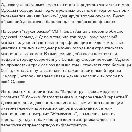
Однако уже несколько недель олигарх городского значения и мэр
Одессы посредством подконтрольных местных интернет-сайтов и
телеканалов начали "мочить" друг друга вполне открыто. Букет
обвинений достаточно банален для подобных конфликтов.
По версии "трухановских" СМИ Киван Аднан виновен в обмане
одесской громады. Дело в том, что три года назад одесский
магнат получил значительные преференции в виде земельных
участков в самых выгодных районах города под строительство
многоэтажных домов. Взамен сириец обязался построить и
подарить городу современную больницу Скорой помощи. Однако
по прошествии трех лет воз поныне там - строительство больницы
безнадежно затянуто, зато многоэтажки строительной группы
"Кадорр", которой владеет Киван Аднан, как грибы выросли по
всей Одессе.
Интересно, что строительство "Кадорр-груп" рекламируется
слоганом "С божьим благословением и персональной гарантией".
Девиз компании давно стал нарицательным и стал настоящим
интернет-мемом для горьких шуток в социальных сетях -
многоэтажки - номерные "Жемчужины", по мнению многих
горожан, уродуют облик исторической застройки Одессы и
перегружают транспортную инфраструктуру.