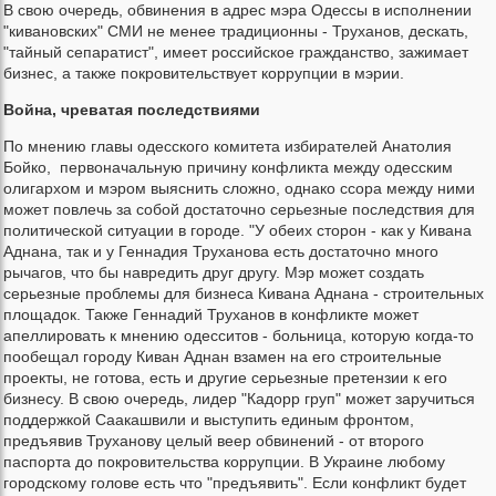
В свою очередь, обвинения в адрес мэра Одессы в исполнении
"кивановских" СМИ не менее традиционны - Труханов, дескать,
"тайный сепаратист", имеет российское гражданство, зажимает
бизнес, а также покровительствует коррупции в мэрии.
Война, чреватая последствиями
По мнению главы одесского комитета избирателей Анатолия
Бойко, первоначальную причину конфликта между одесским
олигархом и мэром выяснить сложно, однако ссора между ними
может повлечь за собой достаточно серьезные последствия для
политической ситуации в городе. "У обеих сторон - как у Кивана
Аднана, так и у Геннадия Труханова есть достаточно много
рычагов, что бы навредить друг другу. Мэр может создать
серьезные проблемы для бизнеса Кивана Аднана - строительных
площадок. Также Геннадий Труханов в конфликте может
апеллировать к мнению одесситов - больница, которую когда-то
пообещал городу Киван Аднан взамен на его строительные
проекты, не готова, есть и другие серьезные претензии к его
бизнесу. В свою очередь, лидер "Кадорр груп" может заручиться
поддержкой Саакашвили и выступить единым фронтом,
предъявив Труханову целый веер обвинений - от второго
паспорта до покровительства коррупции. В Украине любому
городскому голове есть что "предъявить". Если конфликт будет