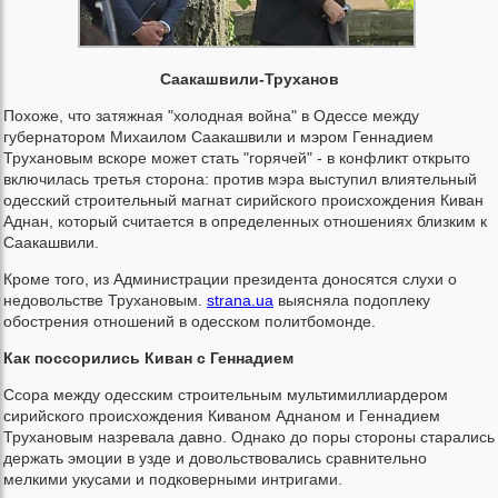
Саакашвили-Труханов
Похоже, что затяжная "холодная война" в Одессе между
губернатором Михаилом Саакашвили и мэром Геннадием
Трухановым вскоре может стать "горячей" - в конфликт открыто
включилась третья сторона: против мэра выступил влиятельный
одесский строительный магнат сирийского происхождения Киван
Аднан, который считается в определенных отношениях близким к
Саакашвили.
Кроме того, из Администрации президента доносятся слухи о
недовольстве Трухановым.
strana.ua
выясняла подоплеку
обострения отношений в одесском политбомонде.
Как поссорились Киван с Геннадием
Ссора между одесским строительным мультимиллиардером
сирийского происхождения Киваном Аднаном и Геннадием
Трухановым назревала давно. Однако до поры стороны старались
держать эмоции в узде и довольствовались сравнительно
мелкими укусами и подковерными интригами.