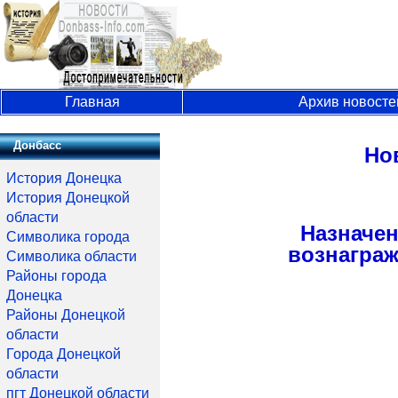
Главная
Архив новосте
Донбасс
Но
История Донецка
История Донецкой
области
Назначе
Символика города
вознаграж
Символика области
Районы города
Донецка
Районы Донецкой
области
Города Донецкой
области
пгт Донецкой области