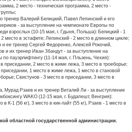
амма, 2 место - техническая программа, 2 место -
группы;
го тренер Валерий Белицкий, Павел Лепинский и его
вериков - за выступление на чемпионате Европы по
еди взрослых (10-15 мая, г. Гдыня, Польша): Белицкий - 1
 2 место в эстафете; Лепинский - 2 место в длинном цикле;
 и ее тренер Сергей Федоренко, Алексей Рокочий,
в и их тренер Иван Збандут - за выступление на
по пауэрлифтингу (11-14 мая, г. Пльзень, Чехия):
 в приседании, 2 место в жиме лежа, 3 место в троеборье;
в приседании, 1 место в жиме лежа, 1 место в становой
еборье; Свистунов - 3 место в приседании, 3 место в
, Мурад Рзаев и их тренер Виталий Ли - за выступление
икбоксингу WAKO (12-15 мая, г. Будапешт, Венгрия):
в К-1 (56 кг), 3 место в кик-лайт (55 кг), Рзаев - 1 место в
ой областной государственной администрации.