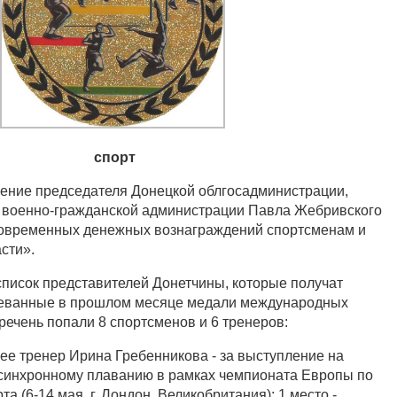
спорт
ение председателя Донецкой облгосадминистрации,
й военно-гражданской администрации Павла Жебривского
овременных денежных вознаграждений спортсменам и
сти».
писок представителей Донетчины, которые получат
оеванные в прошлом месяце медали международных
речень попали 8 спортсменов и 6 тренеров:
 ее тренер Ирина Гребенникова - за выступление на
синхронному плаванию в рамках чемпионата Европы по
а (6-14 мая, г. Лондон, Великобритания): 1 место -