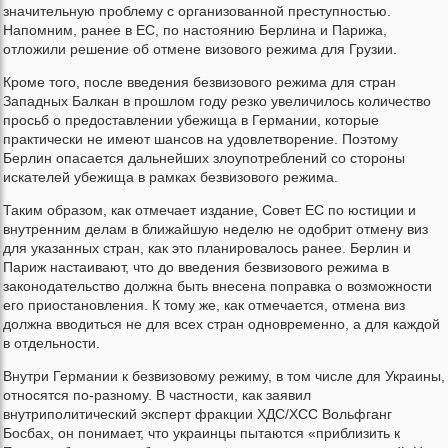
значительную проблему с организованной преступностью.
Напомним, ранее в ЕС, по настоянию Берлина и Парижа,
отложили решение об отмене визового режима для Грузии.
Кроме того, после введения безвизового режима для стран
Западных Балкан в прошлом году резко увеличилось количество
просьб о предоставлении убежища в Германии, которые
практически не имеют шансов на удовлетворение. Поэтому
Берлин опасается дальнейших злоупотреблений со стороны
искателей убежища в рамках безвизового режима.
Таким образом, как отмечает издание, Совет ЕС по юстиции и
внутренним делам в ближайшую неделю не одобрит отмену виз
для указанных стран, как это планировалось ранее. Берлин и
Париж настаивают, что до введения безвизового режима в
законодательство должна быть внесена поправка о возможности
его приостановления. К тому же, как отмечается, отмена виз
должна вводиться не для всех стран одновременно, а для каждой
в отдельности.
Внутри Германии к безвизовому режиму, в том числе для Украины,
относятся по-разному. В частности, как заявил
внутриполитический эксперт фракции ХДС/ХСС Вольфганг
Босбах, он понимает, что украинцы пытаются «приблизить к