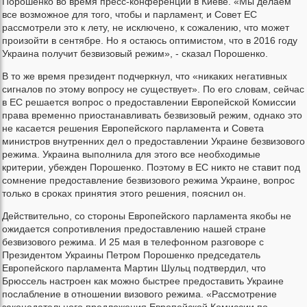
Порошенко во время пресс-конференции в Киеве. «Мы делаем
все возможное для того, чтобы и парламент, и Совет ЕС
рассмотрели это к лету, не исключено, к сожалению, что может
произойти в сентябре. Но я остаюсь оптимистом, что в 2016 году
Украина получит безвизовый режим», - сказал Порошенко.
В то же время президент подчеркнул, что «никаких негативных
сигналов по этому вопросу не существует». По его словам, сейчас
в ЕС решается вопрос о предоставлении Европейской Комиссии
права временно приостанавливать безвизовый режим, однако это
не касается решения Европейского парламента и Совета
министров внутренних дел о предоставлении Украине безвизового
режима. Украина выполнила для этого все необходимые
критерии, убежден Порошенко. Поэтому в ЕС никто не ставит под
сомнение предоставление безвизового режима Украине, вопрос
только в сроках принятия этого решения, пояснил он.
Действительно, со стороны Европейского парламента якобы не
ожидается сопротивления предоставлению нашей стране
безвизового режима. И 25 мая в телефонном разговоре с
Президентом Украины Петром Порошенко председатель
Европейского парламента Мартин Шульц подтвердил, что
Брюссель настроен как можно быстрее предоставить Украине
послабление в отношении визового режима. «Рассмотрение
законодательного предложения Европейской Комиссии по