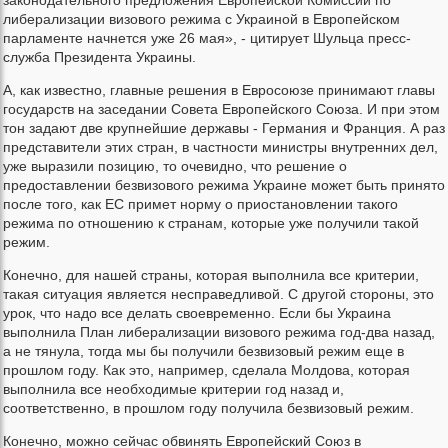
либерализации визового режима с Украиной в Европейском
парламенте начнется уже 26 мая», - цитирует Шульца пресс-
служба Президента Украины.
А, как известно, главные решения в Евросоюзе принимают главы
государств на заседании Совета Европейского Союза. И при этом
тон задают две крупнейшие державы - Германия и Франция. А раз
представители этих стран, в частности министры внутренних дел,
уже выразили позицию, то очевидно, что решение о
предоставлении безвизового режима Украине может быть принято
после того, как ЕС примет норму о приостановлении такого
режима по отношению к странам, которые уже получили такой
режим.
Конечно, для нашей страны, которая выполнила все критерии,
такая ситуация является несправедливой. С другой стороны, это
урок, что надо все делать своевременно. Если бы Украина
выполнила План либерализации визового режима год-два назад,
а не тянула, тогда мы бы получили безвизовый режим еще в
прошлом году. Как это, например, сделала Молдова, которая
выполнила все необходимые критерии год назад и,
соответственно, в прошлом году получила безвизовый режим.
Конечно, можно сейчас обвинять Европейский Союз в