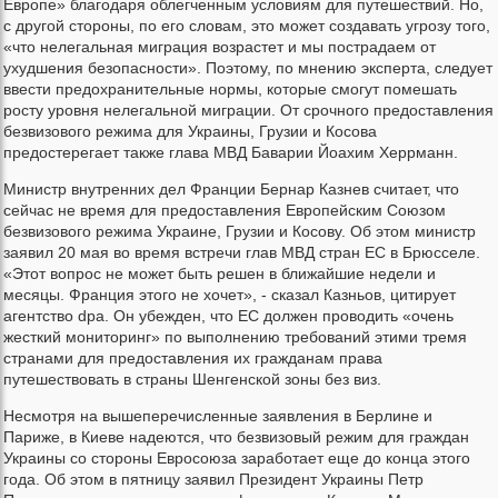
Европе» благодаря облегченным условиям для путешествий. Но,
с другой стороны, по его словам, это может создавать угрозу того,
«что нелегальная миграция возрастет и мы пострадаем от
ухудшения безопасности». Поэтому, по мнению эксперта, следует
ввести предохранительные нормы, которые смогут помешать
росту уровня нелегальной миграции. От срочного предоставления
безвизового режима для Украины, Грузии и Косова
предостерегает также глава МВД Баварии Йоахим Херрманн.
Министр внутренних дел Франции Бернар Казнев считает, что
сейчас не время для предоставления Европейским Союзом
безвизового режима Украине, Грузии и Косову. Об этом министр
заявил 20 мая во время встречи глав МВД стран ЕС в Брюсселе.
«Этот вопрос не может быть решен в ближайшие недели и
месяцы. Франция этого не хочет», - сказал Казньов, цитирует
агентство dpa. Он убежден, что ЕС должен проводить «очень
жесткий мониторинг» по выполнению требований этими тремя
странами для предоставления их гражданам права
путешествовать в страны Шенгенской зоны без виз.
Несмотря на вышеперечисленные заявления в Берлине и
Париже, в Киеве надеются, что безвизовый режим для граждан
Украины со стороны Евросоюза заработает еще до конца этого
года. Об этом в пятницу заявил Президент Украины Петр