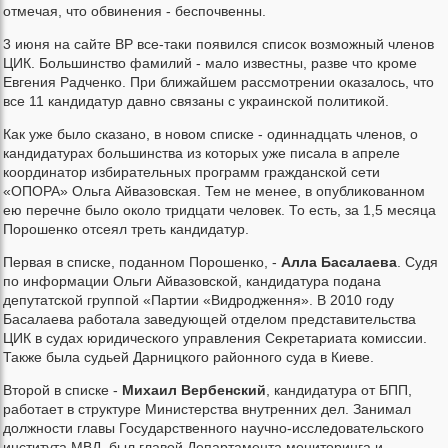
отмечая, что обвинения - беспочвенны.
3 июня на сайте ВР все-таки появился список возможный членов
ЦИК. Большинство фамилий - мало известны, разве что кроме
Евгения Радченко. При ближайшем рассмотрении оказалось, что
все 11 кандидатур давно связаны с украинской политикой.
Как уже было сказано, в новом списке - одиннадцать членов, о
кандидатурах большинства из которых уже писала в апреле
координатор избирательных программ гражданской сети
«ОПОРА» Ольга Айвазовская. Тем не менее, в опубликованном
ею перечне было около тридцати человек. То есть, за 1,5 месяца
Порошенко отсеял треть кандидатур.
Первая в списке, поданном Порошенко, -
Алла Басалаева
. Судя
по информации Ольги Айвазовской, кандидатура подана
депутатской группой «Партии «Видродження». В 2010 году
Басалаева работала заведующей отделом представительства
ЦИК в судах юридического управления Секретариата комиссии.
Также была судьей Дарницкого районного суда в Киеве.
Второй в списке -
Михаил Вербенский
, кандидатура от БПП,
работает в структуре Министерства внутренних дел. Занимал
должности главы Государственного научно-исследовательского
института МВД, был главой Департамента мониторинга и