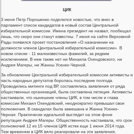
ЦИК
3 июня Петр Порошенко поделился новостью, что внес в
парламент список кандидатов в новый состав Центральной
избирательной комиссии. Имена президент не назвал, пообещал
лишь, что скоро они станут известны. 7 июня на сайте Верховной
Рады появился проект постановления «О назначении на
должности членов Центральной избирательной комиссии». В
новом списке - 11 малоизвестных фамилий, за редким
исключением. В нем также нет ни Михаила Охендовского, ни
Андрея Магеры, ни Жанны Усенко-Черной.
За обновление Центральной избирательной комиссии активисты и
часть народных депутатов боролась последние полгода.
Проводились митинги под ВР, составлялись заявления от ряда
общественных организаций, была составлена петиция. Активисты
настаивали, что нынешние члены ЦИК, в том числе и глава
комиссии Михаил Охендовский, неоднократно превышал свои
полномочия. В скандалах была замешана и Жанна Усенко-
Черная. Практически идеальной выглядит на этом фоне
репутация Андрея Магеры. Общественность настаивала, что срок
полномочий 12 из 15 членов ЦИК истек еще 1 июня 2014 года.
Тем временем в ЦИК вяло реагировали на эти заявления,