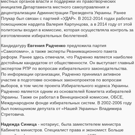
местных органов власти и поддержки их правотворческих
инициатив Департамента местного самоуправления и
децентрализации Администрации Президента Украины. Ранее
Плукар был связан с партией «УДАР». В 2012-2014 годах работал
помощником нардепа Валерия Карпунцова, а в 2014 году от этой
политсилы входил в комиссию, которая осуществляла контроль за
изготовлением избирательных бюллетеней.
Кандидатуру
Евгения Радченко
предложила партия
«Самопомич», а также эксперты Реанимационного пакета
реформ. Ранее здесь отмечали, что Радченко является наиболее
достойным кандидатом от общественности. Он выступает главный
экспертом РПР по вопросам избирательного законодательства.
По информации организации, Радченко принимал активное
участие в подготовке основных законопроектов по вопросам
выборов, в том числе проекта Избирательного кодекса Украины.
Радченко является одним из основателей Комитета избирателей
Украины. Также он работал в Венецианской комиссии, ОБСЕ,
Международном фонде избирательных систем. В 2002-2006 году
был помощником депутата от «Нашей Украины» Владимира
Стретовича.
Надежда Синица
- нотариус, была заместителем министра
Кабинета министров. Специалист права и экономист. Больше