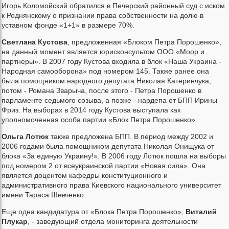
Игорь Коломойский обратился в Печерский районный суд с иском
к Роднянскому о признании права собственности на долю в
уставном фонде «1+1» в размере 70%.
Светлана Кустова
, предложенная «Блоком Петра Порошенко»,
на данный момент является юрисконсультом ООО «Моор и
партнеры». В 2007 году Кустова входила в блок «Наша Украина -
Народная самооборона» под номером 145. Также ранее она
была помощником народного депутата Николая Катеринчука,
потом - Романа Зварыча, после этого - Петра Порошенко в
парламенте седьмого созыва, а позже - нардепа от БПП Ирины
Фриз. На выборах в 2014 году Кустова выступала как
уполномоченная особа партии «Блок Петра Порошенко».
Ольга Лотюк
также предложена БПП. В период между 2002 и
2006 годами была помощником депутата Николая Онищука от
блока «За единую Украину!». В 2006 году Лотюк пошла на выборы
под номером 2 от всеукраинской партии «Новая сила». Она
является доцентом кафедры конституционного и
административного права Киевского национального университет
имени Тараса Шевченко.
Еще одна кандидатура от «Блока Петра Порошенко»,
Виталий
Плукар
, - заведующий отдела мониторинга деятельности