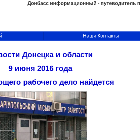
Донбасс информационный - путеводитель п
й
Наши Контакты
вости Донецка и области
9 июня 2016 года
ющего рабочего дело найдется