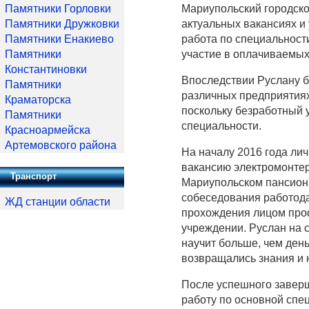
Памятники Горловки
Мариупольский городско
Памятники Дружковки
актуальных вакансиях и
Памятники Енакиево
работа по специальности
Памятники
участие в оплачиваемых
Константиновки
Впоследствии Руслану б
Памятники
различных предприятиях
Краматорска
поскольку безработный 
Памятники
специальности.
Красноармейска
Артемовского района
На началу 2016 года ли
вакансию электромонтер
Транспорт
Мариупольском пансиона
собеседования работодат
ЖД станции области
прохождения лицом про
учреждении. Руслан на 
научит больше, чем день
возвращались знания и 
После успешного завер
работу по основной спец