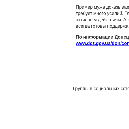
Пример мужа доказывает,
требует много усилий. Г
активным действиям. А
всегда готовы поддержат
По информации Донецк
www.dcz.gov.ua/don/con
Группы в социальных сет