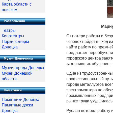
Карта области с
поиском
Развлечения
Мариу
Театры
Кинотеатры
От потери работы и безр
Парки, скверы
человек найдет выход из
Донецка
найти работу по прежней
предлагает переобучени
городского центра заня
Музеи Донетчины
закончивших обучение - 
Музеи города Донецка
Музеи Донецкой
Один из трудоустроенных
области
профессиональный путь,
городе металлургов все
электромонтера по обсл
Памятники
промышленных предприят
Памятники Донецка
рынке труда ухудшилась,
Памятные доски
Донецка
Руслан потерял работу 