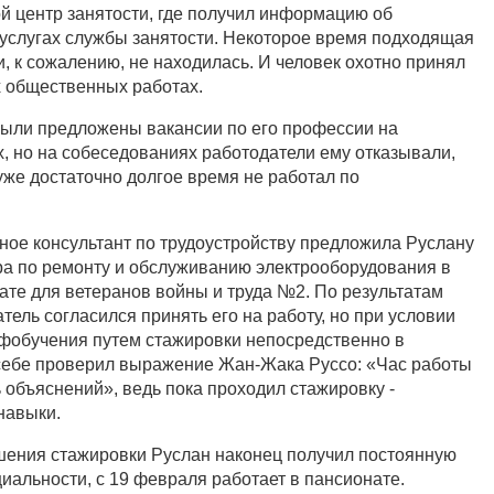
й центр занятости, где получил информацию об
 услугах службы занятости. Некоторое время подходящая
, к сожалению, не находилась. И человек охотно принял
 общественных работах.
ыли предложены вакансии по его профессии на
, но на собеседованиях работодатели ему отказывали,
уже достаточно долгое время не работал по
чное консультант по трудоустройству предложила Руслану
а по ремонту и обслуживанию электрооборудования в
те для ветеранов войны и труда №2. По результатам
ель согласился принять его на работу, но при условии
фобучения путем стажировки непосредственно в
себе проверил выражение Жан-Жака Руссо: «Час работы
 объяснений», ведь пока проходил стажировку -
навыки.
шения стажировки Руслан наконец получил постоянную
иальности, с 19 февраля работает в пансионате.