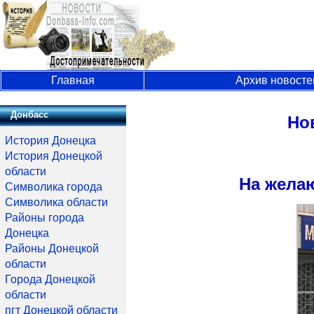
Главная
Архив новосте
Донбасс
Но
История Донецка
История Донецкой
области
На жела
Символика города
Символика области
Районы города
Донецка
Районы Донецкой
области
Города Донецкой
области
пгт Донецкой области