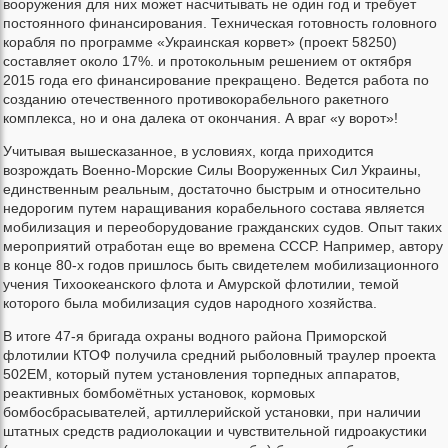
вооружения для них может насчитывать не один год и требует
постоянного финансирования. Техническая готовность головного
корабля по программе «Украинская корвет» (проект 58250)
составляет около 17%. и протокольным решением от октября
2015 года его финансирование прекращено. Ведется работа по
созданию отечественного противокорабельного ракетного
комплекса, но и она далека от окончания. А враг «у ворот»!
Учитывая вышесказанное, в условиях, когда приходится
возрождать Военно-Морские Силы Вооруженных Сил Украины,
единственным реальным, достаточно быстрым и относительно
недорогим путем наращивания корабельного состава является
мобилизация и переоборудование гражданских судов. Опыт таких
мероприятий отработан еще во времена СССР. Например, автору
в конце 80-х годов пришлось быть свидетелем мобилизационного
учения Тихоокеанского флота и Амурской флотилии, темой
которого была мобилизация судов народного хозяйства.
В итоге 47-я бригада охраны водного района Приморской
флотилии КТОФ получила средний рыболовный траулер проекта
502ЕМ, который путем установления торпедных аппаратов,
реактивных бомбомётных установок, кормовых
бомбосбрасывателей, артиллерийской установки, при наличии
штатных средств радиолокации и чувствительной гидроакустики