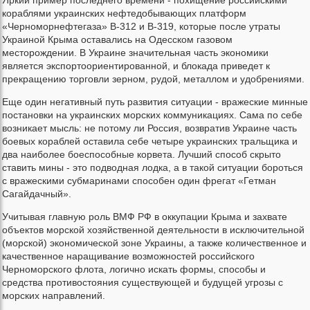
Яркий пример последнего времени - похищение российскими
кораблями украинских нефтедобывающих платформ
«Черноморнефтегаза» В-312 и В-319, которые после утраты
Украиной Крыма оставались на Одесском газовом
месторождении. В Украине значительная часть экономики
является экспортоориентированной, и блокада приведет к
прекращению торговли зерном, рудой, металлом и удобрениями.
Еще один негативный путь развития ситуации - вражеские минные
постановки на украинских морских коммуникациях. Сама по себе
возникает мысль: не потому ли Россия, возвратив Украине часть
боевых кораблей оставила себе четыре украинских тральщика и
два наиболее боеспособные корвета. Лучший способ скрыто
ставить мины - это подводная лодка, а в такой ситуации бороться
с вражескими субмаринами способен один фрегат «Гетман
Сагайдачный».
Учитывая главную роль ВМФ РФ в оккупации Крыма и захвате
объектов морской хозяйственной деятельности в исключительной
(морской) экономической зоне Украины, а также количественное и
качественное наращивание возможностей российского
Черноморского флота, логично искать формы, способы и
средства противостояния существующей и будущей угрозы с
морских направлений.