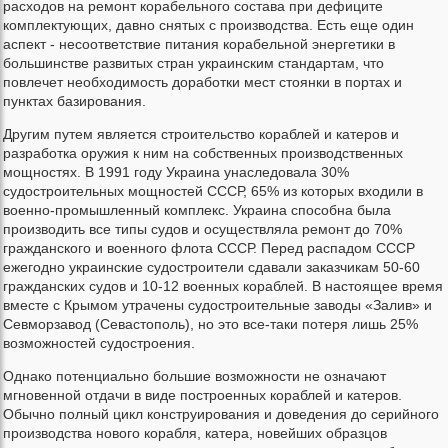
расходов на ремонт корабельного состава при дефиците
комплектующих, давно снятых с производства. Есть еще один
аспект - несоответствие питания корабельной энергетики в
большинстве развитых стран украинским стандартам, что
повлечет необходимость доработки мест стоянки в портах и
пунктах базирования.
Другим путем является строительство кораблей и катеров и
разработка оружия к ним на собственных производственных
мощностях. В 1991 году Украина унаследовала 30%
судостроительных мощностей СССР, 65% из которых входили в
военно-промышленный комплекс. Украина способна была
производить все типы судов и осуществляла ремонт до 70%
гражданского и военного флота СССР. Перед распадом СССР
ежегодно украинские судостроители сдавали заказчикам 50-60
гражданских судов и 10-12 военных кораблей. В настоящее время
вместе с Крымом утрачены судостроительные заводы «Залив» и
Севморзавод (Севастополь), но это все-таки потеря лишь 25%
возможностей судостроения.
Однако потенциально большие возможности не означают
мгновенной отдачи в виде построенных кораблей и катеров.
Обычно полный цикл конструирования и доведения до серийного
производства нового корабля, катера, новейших образцов