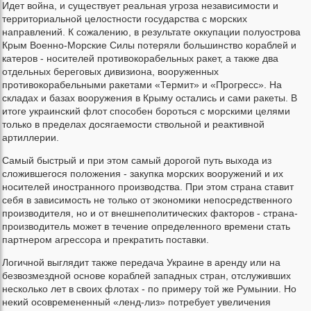
Идет война, и существует реальная угроза независимости и
территориальной целостности государства с морских
направлений. К сожалению, в результате оккупации полуострова
Крым Военно-Морские Силы потеряли большинство кораблей и
катеров - носителей противокорабельных ракет, а также два
отдельных береговых дивизиона, вооруженных
противокорабельными ракетами «Термит» и «Прогресс». На
складах и базах вооружения в Крыму остались и сами ракеты. В
итоге украинский флот способен бороться с морскими целями
только в пределах досягаемости ствольной и реактивной
артиллерии.
Самый быстрый и при этом самый дорогой путь выхода из
сложившегося положения - закупка морских вооружений и их
носителей иностранного производства. При этом страна ставит
себя в зависимость не только от экономики непосредственного
производителя, но и от внешнеполитических факторов - страна-
производитель может в течение определенного времени стать
партнером агрессора и прекратить поставки.
Логичной выглядит также передача Украине в аренду или на
безвозмездной основе кораблей западных стран, отслуживших
несколько лет в своих флотах - по примеру той же Румынии. Но
некий осовремененный «ленд-лиз» потребует увеличения