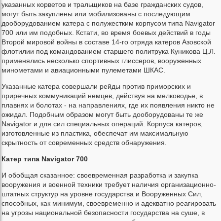
указанных корветов и тральщиков на базе гражданских судов,
могут быть закуплены или мобилизованы с последующим
дооборудованием катера с полужестким корпусом типа Navigator
700 или им подобных. Кстати, во время боевых действий в годы
Второй мировой войны в составе 14-го отряда катеров Азовской
флотилии под командованием старшего политрука Куникова Ц.Л.
применялись несколько спортивных глиссеров, вооруженных
минометами и авиационными пулеметами ШКАС.
Указанные катера совершали рейды против приморских и
приречных коммуникаций немцев, действуя на мелководье, в
плавнях и болотах - на направлениях, где их появления никто не
ожидал. Подобным образом могут быть дооборудованы те же
Navigator и для сил специальных операций. Корпуса катеров,
изготовленные из пластика, обеспечат им максимальную
скрытность от современных средств обнаружения.
Катер типа Navigator 700
И обобщая сказанное: своевременная разработка и закупка
вооружения и военной техники требует наличия организационно-
штатных структур на уровне государства и Вооруженных Сил,
способных, как минимум, своевременно и адекватно реагировать
на угрозы национальной безопасности государства на суше, в