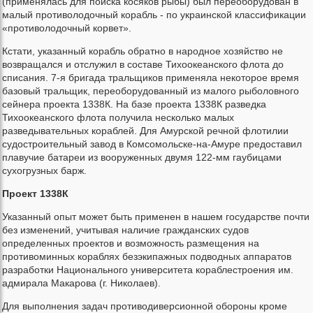
(применялась для поиска косяков рыбы) был переоборудован в
малый противолодочный корабль - по украинской классификации
«противолодочный корвет».
Кстати, указанный корабль обратно в народное хозяйство не
возвращался и отслужил в составе Тихоокеанского флота до
списания. 7-я бригада тральщиков применяла некоторое время
базовый тральщик, переоборудованный из малого рыболовного
сейнера проекта 1338К. На базе проекта 1338К разведка
Тихоокеанского флота получила несколько малых
разведывательных кораблей. Для Амурской речной флотилии
судостроительный завод в Комсомольске-на-Амуре предоставил
плавучие батареи из вооруженных двумя 122-мм гаубицами
сухогрузных барж.
Проект 1338К
Указанный опыт может быть применен в нашем государстве почти
без изменений, учитывая наличие гражданских судов
определенных проектов и возможность размещения на
противоминных кораблях безэкипажных подводных аппаратов
разработки Национального университета кораблестроения им.
адмирала Макарова (г. Николаев).
Для выполнения задач противодиверсионной обороны кроме