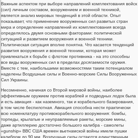
Важным аспектом при выборе направлений комплектования войск
(сил) личным составом, вооружением и военной техникой,
является анализ мировых тенденций в этой области. Опыт
показывает, что применение вооруженных сил развитых стран
мира и определение направлений их комплектования всегда
определялось двумя основными факторами: политической
ситуацией и развитием вооружения и военной техники.
Политическая ситуация вполне понятна. Что касается тенденций
развития вооружения и военной техники, которая может
привлекаться к борьбе с флотом противника - на это способны
все виды вооруженных сил в пределах досягаемости оружия.
Вместе с тем, наибольшими возможностями таким потенциалом
наделены Воздушные силы и Военно-морские Силы Вооруженных
Сил Украины.
Несомненно, начиная со Второй мировой войны, наиболее
эффективным оружием против кораблей и подводных лодок была
и есть авиация - как наземного, так и корабельного базирования,
в том числе беспилотная. Авиация способна нести практически
всю номенклатуру противокорабельного вооружения: бомбы,
торпеды, крылатые и неуправляемые ракеты, морские мины,
даже артиллерию достаточно большого калибра - самолеты
«gunship» ВВС США времен вьетнамской войны имели пушки
калибром до 90 мм. Воздушные силы остаются единственным