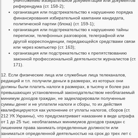
уничтожению избирательной документации или документов
референдума (ст. 158-2);
организация или подстрекательство к нарушению порядка
финансирования избирательной кампании кандидата,
политической партии (блока) (ст. 159-1);
организация или подстрекательство к нарушению тайны
переписки, телефонных разговоров, телеграфной или
другой корреспонденции, передающейся средствами связи
или через компьютер (ст. 163);
организация или подстрекательство к препятствованию
законной профессиональной деятельности журналистов (ст.
171).
12. Если физические лица или служебные лица телеканалов,
редакций и т.п. получили деньги в размерах, из которых они
должны были платить налоги в размерах, в тысячу и более раз
превышающих установленный законодательством необлагаемый
минимум доходов граждан, не задекларировали полученные
суммы денег и не уплатили налоги и сборы, то их действия
квалифицируются как уклонение от уплаты налогов, сборов (ст.
212 УК Украины), что предусматривает наказание в виде штрафа
от 1 до 25 тыс. необлагаемых минимумов доходов граждан с
лишением права занимать определенные должности или
заниматься определенной деятельностью на срок до трех лет с