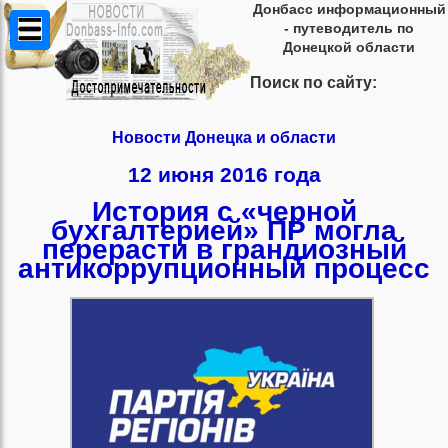
Донбасс информационный
- путеводитель по
Донецкой области
Поиск по сайту:
Новости Донецка и области
12 июня 2016 года
История с «черной
бухгалтерией» ПР могла
перерасти в грандиозный
антикоррупционный процесс