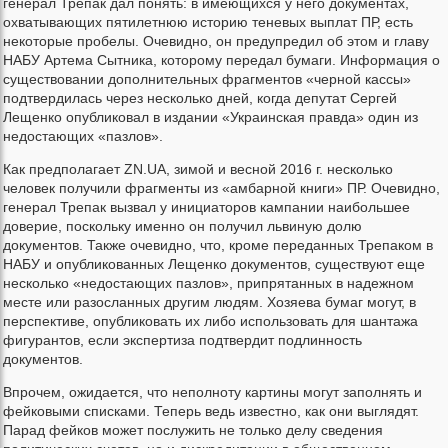
генерал Трепак дал понять: в имеющихся у него документах,
охватывающих пятилетнюю историю теневых выплат ПР, есть
некоторые пробелы. Очевидно, он предупредил об этом и главу
НАБУ Артема Сытника, которому передал бумаги. Информация о
существовании дополнительных фрагментов «черной кассы»
подтвердилась через несколько дней, когда депутат Сергей
Лещенко опубликовал в издании «Украинская правда» один из
недостающих «пазлов».
Как предполагает ZN.UA, зимой и весной 2016 г. несколько
человек получили фрагменты из «амбарной книги» ПР. Очевидно,
генерал Трепак вызвал у инициаторов кампании наибольшее
доверие, поскольку именно он получил львиную долю
документов. Также очевидно, что, кроме переданных Трепаком в
НАБУ и опубликованных Лещенко документов, существуют еще
несколько «недостающих пазлов», припрятанных в надежном
месте или разосланных другим людям. Хозяева бумаг могут, в
перспективе, опубликовать их либо использовать для шантажа
фигурантов, если экспертиза подтвердит подлинность
документов.
Впрочем, ожидается, что неполноту картины могут заполнять и
фейковыми списками. Теперь ведь известно, как они выглядят.
Парад фейков может послужить не только делу сведения