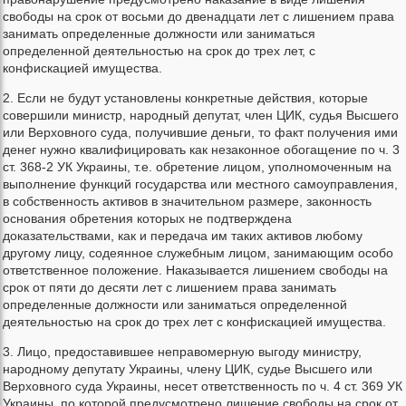
свободы на срок от восьми до двенадцати лет с лишением права
занимать определенные должности или заниматься
определенной деятельностью на срок до трех лет, с
конфискацией имущества.
2. Если не будут установлены конкретные действия, которые
совершили министр, народный депутат, член ЦИК, судья Высшего
или Верховного суда, получившие деньги, то факт получения ими
денег нужно квалифицировать как незаконное обогащение по ч. 3
ст. 368-2 УК Украины, т.е. обретение лицом, уполномоченным на
выполнение функций государства или местного самоуправления,
в собственность активов в значительном размере, законность
основания обретения которых не подтверждена
доказательствами, как и передача им таких активов любому
другому лицу, содеянное служебным лицом, занимающим особо
ответственное положение. Наказывается лишением свободы на
срок от пяти до десяти лет с лишением права занимать
определенные должности или заниматься определенной
деятельностью на срок до трех лет с конфискацией имущества.
3. Лицо, предоставившее неправомерную выгоду министру,
народному депутату Украины, члену ЦИК, судье Высшего или
Верховного суда Украины, несет ответственность по ч. 4 ст. 369 УК
Украины, по которой предусмотрено лишение свободы на срок от