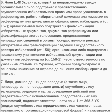
6. Член ЦИК Украины, который за неправомерную выгоду
организовывал либо подстрекал к препятствованию
осуществлению избирательного права или права участвовать в
референдуме, работе избирательной комиссии или комиссии по
референдуму или деятельности официального наблюдателя (ст.
157); организовывал либо подстрекал к фальсификации
избирательных документов, документов референдума или
фальсификации итогов голосования, предоставления
неправдивых сведений в органы Государственного реестра
избирателей или фальсификации сведений Государственного
реестра избирателей (ст. 158); организовывал либо подстрекал к
незаконному уничтожению избирательной документации или
документов референдума (ст. 158-2), несут ответственность по
указанным статьям УК Украины, которыми предусмотрено в
основном наказание от штрафа до лишения свободы сроком до
пяти лет.
7. Лицо, давшее деньги для передачи (а также лицо,
непосредственно передавшее деньги) служебному лицу
телеканала, редакции и пр. за совершение действий или
бездеятельность с использованием предоставленных ему
полномочий, подлежит ответственности по ч. 1 ст. 368-3 УК
(подкуп служебного лица юридического лица частного права,
независимо от организационно-правовой формы) и наказывается