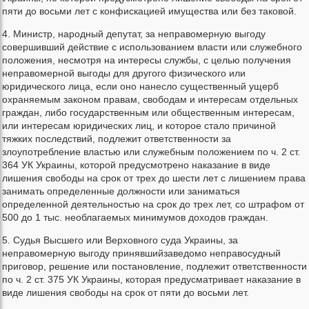
пяти до восьми лет с конфискацией имущества или без таковой.
4. Министр, народный депутат, за неправомерную выгоду
совершивший действие с использованием власти или служебного
положения, несмотря на интересы службы, с целью получения
неправомерной выгоды для другого физического или
юридического лица, если оно нанесло существенный ущерб
охраняемым законом правам, свободам и интересам отдельных
граждан, либо государственным или общественным интересам,
или интересам юридических лиц, и которое стало причиной
тяжких последствий, подлежит ответственности за
злоупотребление властью или служебным положением по ч. 2 ст.
364 УК Украины, которой предусмотрено наказание в виде
лишения свободы на срок от трех до шести лет с лишением права
занимать определенные должности или заниматься
определенной деятельностью на срок до трех лет, со штрафом от
500 до 1 тыс. необлагаемых минимумов доходов граждан.
5. Судья Высшего или Верховного суда Украины, за
неправомерную выгоду принявшийзаведомо неправосудный
приговор, решение или постановление, подлежит ответственности
по ч. 2 ст. 375 УК Украины, которая предусматривает наказание в
виде лишения свободы на срок от пяти до восьми лет.