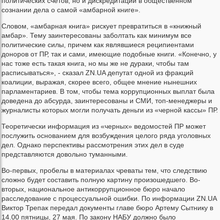
политических счетов, но и дискредитации в общественном
сознании дела о самой «амбарной книге».
Словом, «амбарная книга» рискует превратиться в «книжный
амбар». Тему заинтересованы заболтать как минимум все
политические силы, причем как являвшиеся реципиентами
доноров от ПР, так и сами, имеющие подобные книги. «Конечно, у
нас тоже есть такая книга, но мы же не дураки, чтобы там
расписываться», - сказал ZN.UA депутат одной из фракций
коалиции, выражая, скорее всего, общее мнение нынешних
парламентариев. В том, чтобы тема коррупционных выплат была
доведена до абсурда, заинтересованы и СМИ, топ-менеджеры и
журналисты которых могли получать деньги из «черной кассы» ПР.
Теоретически информация из «черных» ведомостей ПР может
послужить основанием для возбуждения целого ряда уголовных
дел. Однако перспективы рассмотрения этих дел в суде
представляются довольно туманными.
Во-первых, пробелы в материалах чреваты тем, что следствию
сложно будет составить полную картину произошедшего. Во-
вторых, национальное антикоррупционное бюро начало
расследование с процессуальной ошибки. По информации ZN.UA
Виктор Трепак передал документы главе бюро Артему Сытнику в
14.00 пятницы, 27 мая. По закону НАБУ должно было