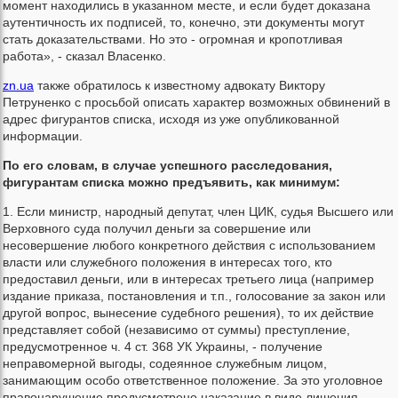
момент находились в указанном месте, и если будет доказана
аутентичность их подписей, то, конечно, эти документы могут
стать доказательствами. Но это - огромная и кропотливая
работа», - сказал Власенко.
zn.ua
также обратилось к известному адвокату Виктору
Петруненко с просьбой описать характер возможных обвинений в
адрес фигурантов списка, исходя из уже опубликованной
информации.
По его словам, в случае успешного расследования,
фигурантам списка можно предъявить, как минимум:
1. Если министр, народный депутат, член ЦИК, судья Высшего или
Верховного суда получил деньги за совершение или
несовершение любого конкретного действия с использованием
власти или служебного положения в интересах того, кто
предоставил деньги, или в интересах третьего лица (например
издание приказа, постановления и т.п., голосование за закон или
другой вопрос, вынесение судебного решения), то их действие
представляет собой (независимо от суммы) преступление,
предусмотренное ч. 4 ст. 368 УК Украины, - получение
неправомерной выгоды, содеянное служебным лицом,
занимающим особо ответственное положение. За это уголовное
правонарушение предусмотрено наказание в виде лишения