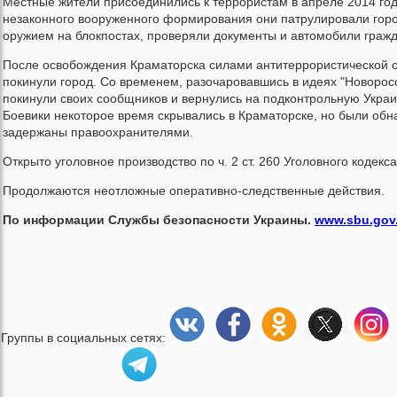
Местные жители присоединились к террористам в апреле 2014 год
незаконного вооруженного формирования они патрулировали горо
оружием на блокпостах, проверяли документы и автомобили гражд
После освобождения Краматорска силами антитеррористической 
покинули город. Со временем, разочаровавшись в идеях "Новоросс
покинули своих сообщников и вернулись на подконтрольную Укра
Боевики некоторое время скрывались в Краматорске, но были об
задержаны правоохранителями.
Открыто уголовное производство по ч. 2 ст. 260 Уголовного кодекс
Продолжаются неотложные оперативно-следственные действия.
По информации Службы безопасности Украины.
www.sbu.gov
Группы в социальных сетях: