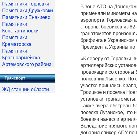
Памятники Горловки
В зоне АТО на Донецко
Памятники Дружковки
применяли минометы на 
Памятники Енакиево
аэропорта, Горловская 
Памятники
стороны боевиков из 82
Константиновки
гранатометов произошли
Памятники
брифинга в Украинском 
Краматорска
Президента Украины по
Памятники
Красноармейска
«К северу от Горловки, 
Артемовского района
артиллерийских установ
провокации со стороны 
Транспорт
полковник Лысенко. По 
участке пришлись к запа
ЖД станции области
Троицкое и поселка Нов
установки, гранатометы
Также вчера обстрелы б
поселка Луганское, что 
боевики нанесли артилл
Вследствие прямого поп
добавил спикер АПУ по 