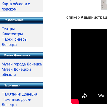
Карта области с
поиском
спикер Администрац
Развлечения
Театры
Кинотеатры
Парки, скверы
Донецка
Музеи Донетчины
Музеи города Донецка
Музеи Донецкой
области
Памятники
Памятники Донецка
Памятные доски
Донецка