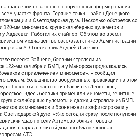
м направлении незаконные вооруженные формирования
всем участке фронта. Горячие точки – район Донецкого
агломерации и Светлодарская дуга. Несколько обстрелов со
-и 120-мм минометов, крупнокалиберных пулеметов и
 у Авдеевки. Работал их снайпер. Об этом во время
кризисном медиа-центре рассказал спикер Администрации
 вопросам АТО полковник Андрей Лысенко.
возле поселка Зайцево, боевики стреляли из
ок 122-мм калибра и БМП, а у Майорска продолжались
боевиков с привлечением минометов», – сообщил
его словам, большинство вооруженных провокаций на этом
ду от Горловки, в частности вблизи сел Ленинское,
городское. Здесь боевики применяли минометы, зенитные
, крупнокалиберные пулеметы и дважды стреляли из БМП.
оевиков из минометов и бронетехники зафиксировали у
на Светлодарской дуге. «Уже сегодня сразу после полуночи
ерийский удар по селу Артемово вблизи Торецка.
адания снаряда в жилой дом погибла женщина», –
вопросам АТО.