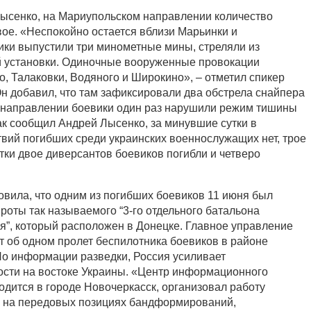
ысенко, на Мариупольском направлении количество
вое. «Неспокойно остается вблизи Марьинки и
вики выпустили три минометные мины, стреляли из
й установки. Одиночные вооруженные провокации
, Талаковки, Водяного и Широкино», – отметил спикер
н добавил, что там зафиксировали два обстрела снайпера
 направлении боевики один раз нарушили режим тишины
ак сообщил Андрей Лысенко, за минувшие сутки в
твий погибших среди украинских военнослужащих нет, трое
тки двое диверсантов боевиков погибли и четверо
овила, что одним из погибших боевиков 11 июня был
роты так называемого “3-го отдельного батальона
я”, который расположен в Донецке. Главное управление
т об одном пролет беспилотника боевиков в районе
о информации разведки, Россия усиливает
сти на востоке Украины. «Центр информационного
одится в городе Новочеркасск, организовал работу
в на передовых позициях бандформирований,