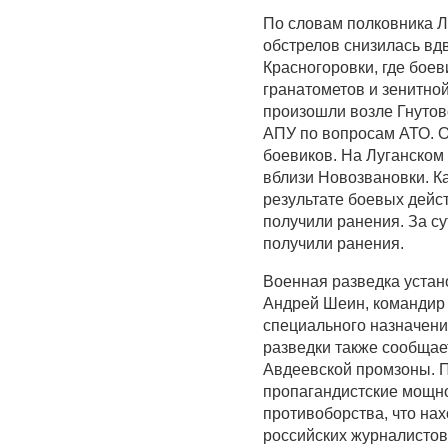
По словам полковника Л
обстрелов снизилась вд
Красногоровки, где бое
гранатометов и зенитно
произошли возле Гнутово
АПУ по вопросам АТО. О
боевиков. На Луганском
вблизи Новозвановки. К
результате боевых дейс
получили ранения. За су
получили ранения.
Военная разведка устан
Андрей Шеин, командир 
специального назначени
разведки также сообщае
Авдеевской промзоны. П
пропагандистские мощно
противоборства, что нах
российских журналисто