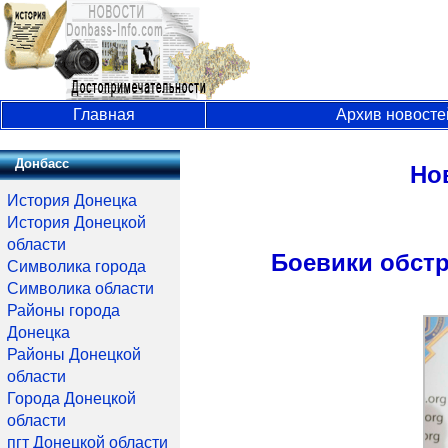
Главная
Архив новосте
Донбасс
Но
История Донецка
История Донецкой
области
Боевики обстр
Символика города
Символика области
Районы города
Донецка
Районы Донецкой
области
Города Донецкой
области
пгт Донецкой области