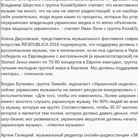
Владимир Шерстюк с группа KozakSystem считает, что качественно
музыки так много, что на нее не хватит радиостанций, а не наобо
себя унизительно, когда ищем какие-то проценты, которые бы уст
неукраинских владельцев украинских медиа и то мягко объяснили 
пора защищать украинское», - считает Иван Лене с группа KozakS
Алена Дмуховская, представитель музыкального фестиваля совре
искусства RESPUBLICA 2016 подчеркнула, что поддержку должны п
русскоязычная музыка, так и иноязычная, если она сделана в Укр
победила на Евровидении с англоязычной [и крымскотатарской] пе
Stoned Jesus имеет по 70-80 концертов в Европе ежегодно, группа
лучшим молодым группой мира в Берлине. Мы должны поддержива
сектора», - пояснила она.
Богдан Буткевич, группа Sweetlo, журналист «Украинской неделю»,
сейчас украинские музыканты не имеют ресурсов конкурировать 
исполнителями. «Для того, чтобы это изменилось, более широкие
имеют захотеть слушать украинскую музыку. Но 90% людей во вс
ту музыку, которую им крутят. Соответственно, чтобы 35-37 миллио
которое и является тем полем, которое должно давать деньги, что
шоу-бизнес мог развиваться, украинские вещатели должны начать 
украинскую музыку», - отметил музыкант.
Артем Галицкий, музыкальный редактор онлайн-радиостанции «