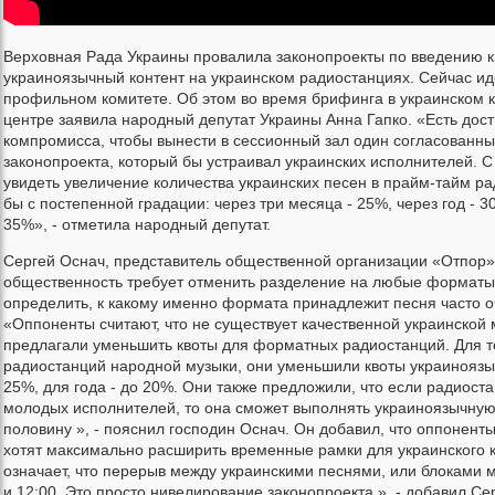
Верховная Рада Украины провалила законопроекты по введению к
украиноязычный контент на украинском радиостанциях. Сейчас ид
профильном комитете. Об этом во время брифинга в украинском 
центре заявила народный депутат Украины Анна Гапко. «Есть дост
компромисса, чтобы вынести в сессионный зал один согласованны
законопроекта, который бы устраивал украинских исполнителей. С
увидеть увеличение количества украинских песен в прайм-тайм р
бы с постепенной градации: через три месяца - 25%, через год - 30
35%», - отметила народный депутат.
Сергей Оснач, представитель общественной организации «Отпор»,
общественность требует отменить разделение на любые форматы
определить, к какому именно формата принадлежит песня часто о
«Оппоненты считают, что не существует качественной украинской 
предлагали уменьшить квоты для форматных радиостанций. Для то
радиостанций народной музыки, они уменьшили квоты украиноязы
25%, для года - до 20%. Они также предложили, что если радиоста
молодых исполнителей, то она сможет выполнять украиноязычную 
половину », - пояснил господин Оснач. Он добавил, что оппонент
хотят максимально расширить временные рамки для украинского к
означает, что перерыв между украинскими песнями, или блоками 
и 12:00. Это просто нивелирование законопроекта », - добавил Се