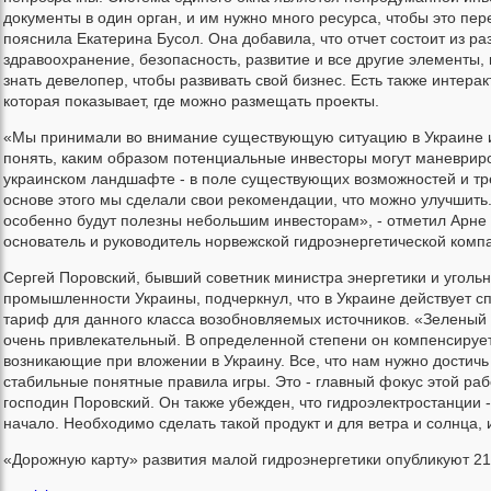
документы в один орган, и им нужно много ресурса, чтобы это пере
пояснила Екатерина Бусол. Она добавила, что отчет состоит из ра
здравоохранение, безопасность, развитие и все другие элементы,
знать девелопер, чтобы развивать свой бизнес. Есть также интерак
которая показывает, где можно размещать проекты.
«Мы принимали во внимание существующую ситуацию в Украине 
понять, каким образом потенциальные инвесторы могут маневрир
украинском ландшафте - в поле существующих возможностей и тр
основе этого мы сделали свои рекомендации, что можно улучшить
особенно будут полезны небольшим инвесторам», - отметил Арне
основатель и руководитель норвежской гидроэнергетической компан
Сергей Поровский, бывший советник министра энергетики и уголь
промышленности Украины, подчеркнул, что в Украине действует 
тариф для данного класса возобновляемых источников. «Зеленый
очень привлекательный. В определенной степени он компенсирует
возникающие при вложении в Украину. Все, что нам нужно достичь 
стабильные понятные правила игры. Это - главный фокус этой раб
господин Поровский. Он также убежден, что гидроэлектростанции -
начало. Необходимо сделать такой продукт и для ветра и солнца,
«Дорожную карту» развития малой гидроэнергетики опубликуют 21