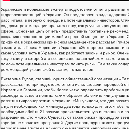
Украинские и норвежские эксперты подготовили отчет о развитии 
гидроэлектростанций в Украине. Он представлен в виде «дорожной
рассчитана, в первую очередь, на потенциальных инвесторов. Отч
содержит рекомендации правительству, как улучшить регуляторное
сфере. Основная цель отчета - предоставить поэтапные рекоменд
созданию электростанции малой и средней мощности в Украине. 
брифинга в Украинском кризисном медиа-центре рассказал Ричар
заместитель Посла Норвегии в Украине. «Этот проект поможет инв
какие условия есть в Украине, как работают законы и рынок. Очен
такую книгу, в которой это все описано на английском языке, и ко
помочь потенциальным инвесторам понять риски. Там также соде
рекомендаций украинской власти», - отметил он.
Екатерина Бусол, старший юрист общественной организации «Eas
рассказала, что при подготовке отчета использовали передовой о
Норвегии и Германии, чтобы более четко определить пробелы в у
законодательстве и понять, каким образом облегчить или улучшит
развития гидроэнергетики в Украине. «Мы увидели, что для развит
с нуля необходимо как минимум два года только для того, чтобы н
необходимо обойти 21 разную правительственную инстанцию и по
разрешение. Это много. Существуют также риски - процедура вве
тарифа не является прозрачной. Другие процедуры также перегр
непрозрачны. Система единого окна является непродуманной инве