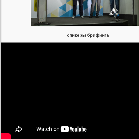
спикеры брифинга