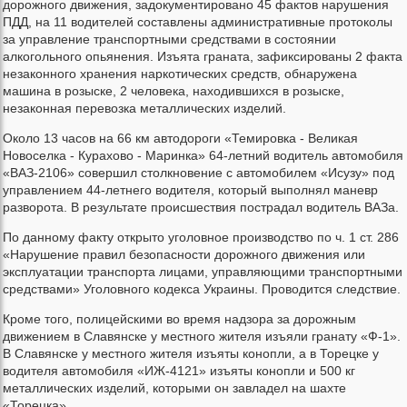
дорожного движения, задокументировано 45 фактов нарушения
ПДД, на 11 водителей составлены административные протоколы
за управление транспортными средствами в состоянии
алкогольного опьянения. Изъята граната, зафиксированы 2 факта
незаконного хранения наркотических средств, обнаружена
машина в розыске, 2 человека, находившихся в розыске,
незаконная перевозка металлических изделий.
Около 13 часов на 66 км автодороги «Темировка - Великая
Новоселка - Курахово - Маринка» 64-летний водитель автомобиля
«ВАЗ-2106» совершил столкновение с автомобилем «Исузу» под
управлением 44-летнего водителя, который выполнял маневр
разворота. В результате происшествия пострадал водитель ВАЗа.
По данному факту открыто уголовное производство по ч. 1 ст. 286
«Нарушение правил безопасности дорожного движения или
эксплуатации транспорта лицами, управляющими транспортными
средствами» Уголовного кодекса Украины. Проводится следствие.
Кроме того, полицейскими во время надзора за дорожным
движением в Славянске у местного жителя изъяли гранату «Ф-1».
В Славянске у местного жителя изъяты конопли, а в Торецке у
водителя автомобиля «ИЖ-4121» изъяты конопли и 500 кг
металлических изделий, которыми он завладел на шахте
«Торецка».