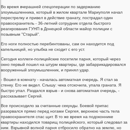
Во время вчерашней спецоперации по задержанию
злоумышленника, который в жилом квартале Мариуполя начал
перестрелку и привел в действие гранату, пострадал один
правоохранитель - 36-летний сотрудник отдела быстрого
реагирования ГУНП в Донецкой области майор полиции с
позывным "Старый".
Его ноги полностью перебинтованы, сам он находится под
капельницей, но улыбка не сходит с его уст.
Сегодня коллеги-полицейские посетили парня, который через
окно первый пошел на штурм квартиры, где забаррикадировался
вооруженный злоумышленник, и принял удар.
- Вошел в комнату - началась автоматная очередь. Я стал за
стенку. Его не видел. Слышу: чека отскочила, упала граната. Я
быстро упал. Раздался взрыв - и снова автоматная очередь, -
рассказывает Сергей.
Все происходило за считанные секунды. Боевой припас
разорвался прямо перед ногами Сергея, верхнюю часть тела
правоохранителя спас щит. В то же время на подоконнике
квартиры находился товарищ полицейского, который следовал за
ним. Взрывной волной парня отбросило обратно на землю, но