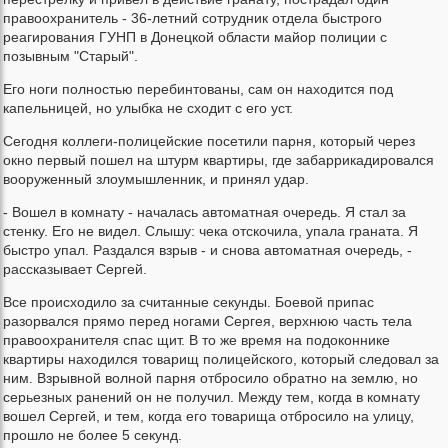
правоохранитель - 36-летний сотрудник отдела быстрого
реагирования ГУНП в Донецкой области майор полиции с
позывным "Старый".
Его ноги полностью перебинтованы, сам он находится под
капельницей, но улыбка не сходит с его уст.
Сегодня коллеги-полицейские посетили парня, который через
окно первый пошел на штурм квартиры, где забаррикадировался
вооруженный злоумышленник, и принял удар.
- Вошел в комнату - началась автоматная очередь. Я стал за
стенку. Его не видел. Слышу: чека отскочила, упала граната. Я
быстро упал. Раздался взрыв - и снова автоматная очередь, -
рассказывает Сергей.
Все происходило за считанные секунды. Боевой припас
разорвался прямо перед ногами Сергея, верхнюю часть тела
правоохранителя спас щит. В то же время на подоконнике
квартиры находился товарищ полицейского, который следовал за
ним. Взрывной волной парня отбросило обратно на землю, но
серьезных ранений он не получил. Между тем, когда в комнату
вошел Сергей, и тем, когда его товарища отбросило на улицу,
прошло не более 5 секунд.