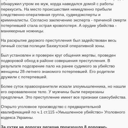
обнаружил утром ее муж, корда наведался домой с работы
перекусить. На место происшествия немедленно прибыли
следственно-оперативная группа, судмедэксперты и
криминалисты. Согласно заключению эксперта - причиной смерти
потерпевшей стала острая кровопотеря. А орудие убийства -
маникюрные ножницы.
На раскрытие дерзкого преступления был задействован весь
личный состав полиции Бахмутской оперативной зоны.
Был установлен и проверен круг общения жертвы, проведен
подворовой обход в районе совершения преступления. В
результате подозрение пало на ранее судимого за убийство
женщины 28-летнего знакомого потерпевшей. Его родители
дружили с потерпевшей.
Более суток правоохранители искали злоумышленника, но нашли
его окровавленное тело. У мужчины были перерезаны
предплечья. Это преступление имеет все признаки самоубийства.
Открыто уголовное производство с предварительной
квалификацией по ч.1 ст.115 «Умышленное убийство» Уголовного
кодекса Украины.
За сутки на дорогах региона произошло 8 дорожно-