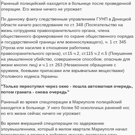
Раненый полицейский находится в больнице после проведенной
операции. Его жизни ничего не угрожает.
По данному факту следственным управлением ГУНП в Донецкой
области начато расследование по ст. 348 (Посягательство на
жизнь сотрудника правоохранительного органа, члена
общественного формирования по охране общественного порядка
и государственной границы или военнослужащего), ч. 1 ст. 345
(Угроза или насилие в отношении работника
правоохранительного органа), ст.15 ч.2, ст.115 ч.2 п.5 (Покушение
на умышленное убийство, совершенное способом, опасным для
жизни многих лиц) и ч.1 ст. 263 (Незаконное обращение с
оружием, боевыми припасами или взрывчатыми веществами)
Уголовного кодекса Украины.
"Только переступил через окно - пошла автоматная очередь,
потом граната - снова очередь"
Раненый во время спецоперации в Мариуполе полицейский
находится в больнице. У него более 50 осколочных ранений ног,
но его жизни сейчас ничего не угрожает.
Во время вчерашней спецоперации по задержанию
злоумышленника, который в жилом квартале Мариуполя начал
перестрелку и привел в действие гранату, пострадал один