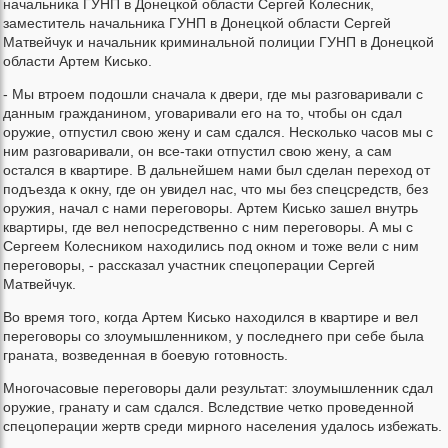
начальника ГУНП в Донецкой области Сергей Колесник,
заместитель начальника ГУНП в Донецкой области Сергей
Матвейчук и начальник криминальной полиции ГУНП в Донецкой
области Артем Кисько.
- Мы втроем подошли сначала к двери, где мы разговаривали с
данным гражданином, уговаривали его на то, чтобы он сдал
оружие, отпустил свою жену и сам сдался. Несколько часов мы с
ним разговаривали, он все-таки отпустил свою жену, а сам
остался в квартире. В дальнейшем нами был сделан переход от
подъезда к окну, где он увидел нас, что мы без спецсредств, без
оружия, начал с нами переговоры. Артем Кисько зашел внутрь
квартиры, где вел непосредственно с ним переговоры. А мы с
Сергеем Колесником находились под окном и тоже вели с ним
переговоры, - рассказал участник спецоперации Сергей
Матвейчук.
Во время того, когда Артем Кисько находился в квартире и вел
переговоры со злоумышленником, у последнего при себе была
граната, возведенная в боевую готовность.
Многочасовые переговоры дали результат: злоумышленник сдал
оружие, гранату и сам сдался. Вследствие четко проведенной
спецоперации жертв среди мирного населения удалось избежать.