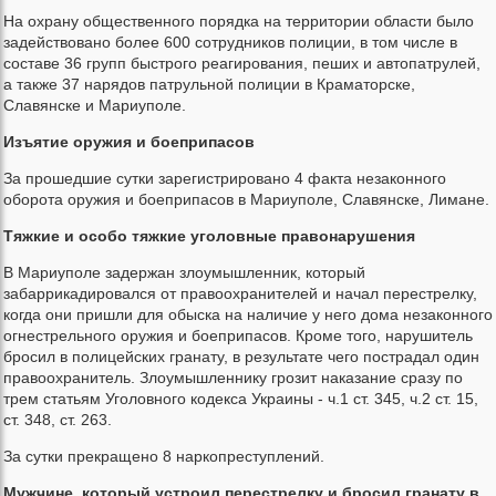
На охрану общественного порядка на территории области было
задействовано более 600 сотрудников полиции, в том числе в
составе 36 групп быстрого реагирования, пеших и автопатрулей,
а также 37 нарядов патрульной полиции в Краматорске,
Славянске и Мариуполе.
Изъятие оружия и боеприпасов
За прошедшие сутки зарегистрировано 4 факта незаконного
оборота оружия и боеприпасов в Мариуполе, Славянске, Лимане.
Тяжкие и особо тяжкие уголовные правонарушения
В Мариуполе задержан злоумышленник, который
забаррикадировался от правоохранителей и начал перестрелку,
когда они пришли для обыска на наличие у него дома незаконного
огнестрельного оружия и боеприпасов. Кроме того, нарушитель
бросил в полицейских гранату, в результате чего пострадал один
правоохранитель. Злоумышленнику грозит наказание сразу по
трем статьям Уголовного кодекса Украины - ч.1 ст. 345, ч.2 ст. 15,
ст. 348, ст. 263.
За сутки прекращено 8 наркопреступлений.
Мужчине, который устроил перестрелку и бросил гранату в