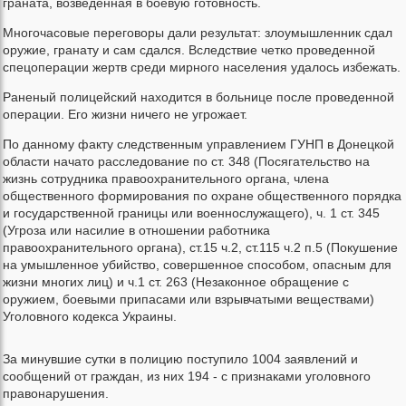
граната, возведенная в боевую готовность.
Многочасовые переговоры дали результат: злоумышленник сдал
оружие, гранату и сам сдался. Вследствие четко проведенной
спецоперации жертв среди мирного населения удалось избежать.
Раненый полицейский находится в больнице после проведенной
операции. Его жизни ничего не угрожает.
По данному факту следственным управлением ГУНП в Донецкой
области начато расследование по ст. 348 (Посягательство на
жизнь сотрудника правоохранительного органа, члена
общественного формирования по охране общественного порядка
и государственной границы или военнослужащего), ч. 1 ст. 345
(Угроза или насилие в отношении работника
правоохранительного органа), ст.15 ч.2, ст.115 ч.2 п.5 (Покушение
на умышленное убийство, совершенное способом, опасным для
жизни многих лиц) и ч.1 ст. 263 (Незаконное обращение с
оружием, боевыми припасами или взрывчатыми веществами)
Уголовного кодекса Украины.
За минувшие сутки в полицию поступило 1004 заявлений и
сообщений от граждан, из них 194 - с признаками уголовного
правонарушения.