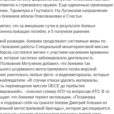
атометов и стрелкового оружия. Еще единичные провокации
нки, Тарамчука и Гнутового. На Луганском направлении
 боевиков вблизи Новозвановки и Счастья.
етил, что за минувшие сутки в результате боевых
военнослужащих погибли, и 5 получили ранения.
кой разведки, боевики продолжают системные меры по
тствованию работы Специальной мониторинговой миссии
орска состоялся митинг с участием населения временно
и, которое частично заблокировало деятельность
 Полковник Мотузяник добавил, что боевики так
льного штурмового мотострелкового полка морской
ние уничтожать любые фото- и видеометариалы, которые
аблюдатели. «В случае отказа удалить материалы,
вать перемещение миссии ОБСЕ до прибытия
рований», - пояснил спикер АПУ по вопросам АТО. В то
бщает, что боевики теряют мотивацию. «Позавчера
и подорвал себя на гранате боевик Дмитрий Алешин из
дельной мотострелковой бригады», которая дислоцируется
и гранаты ранило гражданскую женщину, жительницу