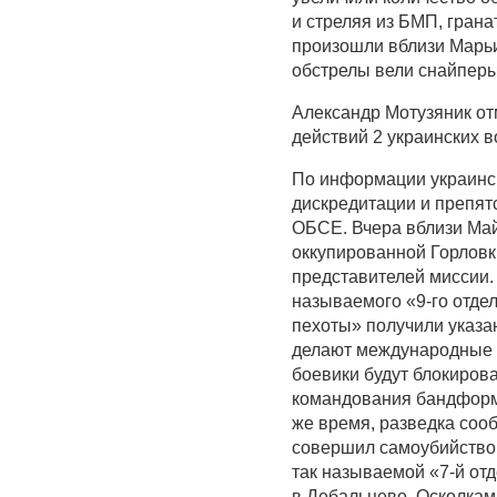
и стреляя из БМП, гран
произошли вблизи Марьи
обстрелы вели снайперы
Александр Мотузяник отм
действий 2 украинских 
По информации украинс
дискредитации и препя
ОБСЕ. Вчера вблизи Май
оккупированной Горловк
представителей миссии.
называемого «9-го отде
пехоты» получили указа
делают международные н
боевики будут блокиро
командования бандформи
же время, разведка соо
совершил самоубийство 
так называемой «7-й от
в Дебальцево. Осколкам