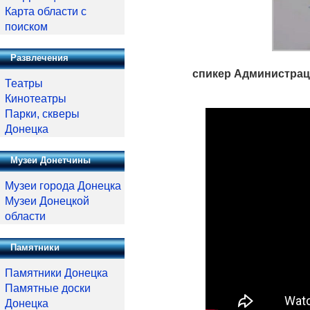
Карта области с
поиском
Развлечения
спикер Администрац
Театры
Кинотеатры
Парки, скверы
Донецка
Музеи Донетчины
Музеи города Донецка
Музеи Донецкой
области
Памятники
Памятники Донецка
Памятные доски
Донецка