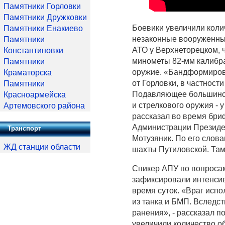
Памятники Горловки
Памятники Дружковки
Боевики увеличили коли
Памятники Енакиево
незаконные вооруженны
Памятники
АТО у Верхнеторецком, ч
Константиновки
минометы 82-мм калибра
Памятники
оружие. «Бандформиров
Краматорска
от Горловки, в частност
Памятники
Подавляющее большинст
Красноармейска
и стрелкового оружия - 
Артемовского района
рассказал во время бри
Администрации Президе
Транспорт
Мотузяник. По его слов
ЖД станции области
шахты Путиловской. Там
Спикер АПУ по вопросам
зафиксировали интенсив
время суток. «Враг исп
из танка и БМП. Вследс
ранения», - рассказал п
увеличили количество о