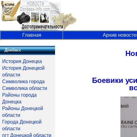
Главная
Архив новосте
Донбасс
Но
История Донецка
История Донецкой
области
Боевики ус
Символика города
в
Символика области
Районы города
Донецка
Районы Донецкой
области
Города Донецкой
области
пгт Донецкой области