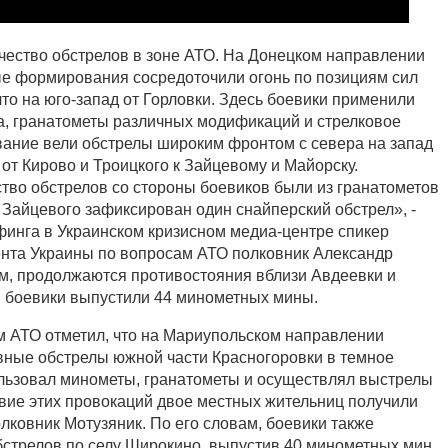
чество обстрелов в зоне АТО. На Донецком направлении
е формирования сосредоточили огонь по позициям сил
то на юго-запад от Горловки. Здесь боевики применили
, гранатометы различных модификаций и стрелковое
ание вели обстрелы широким фронтом с севера на запад
и от Кирово и Троицкого к Зайцевому и Майорску.
во обстрелов со стороны боевиков были из гранатометов
у Зайцевого зафиксирован один снайперский обстрел», -
финга в Украинском кризисном медиа-центре спикер
нта Украины по вопросам АТО полковник Александр
ам, продолжаются противостояния вблизи Авдеевки и
 боевики выпустили 44 минометных мины.
 АТО отметил, что на Мариупольском направлении
ные обстрелы южной части Красногоровки в темное
ользовал минометы, гранатометы и осуществлял выстрелы
твие этих провокаций двое местных жительниц получили
олковник Мотузяник. По его словам, боевики также
бстрелов по селу Широкино, выпустив 40 минометных мин