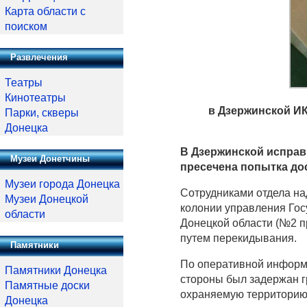
Карта области с
поиском
Развлечения
Театры
Кинотеатры
в Дзержинской ИК
Парки, скверы
Донецка
В Дзержинской исправи
Музеи Донетчины
пресечена попытка до
Музеи города Донецка
Сотрудниками отдела на
Музеи Донецкой
колонии управления Го
области
Донецкой области (№2 п
путем перекидывания.
Памятники
По оперативной информа
Памятники Донецка
стороны был задержан г
Памятные доски
охраняемую территорию,
Донецка