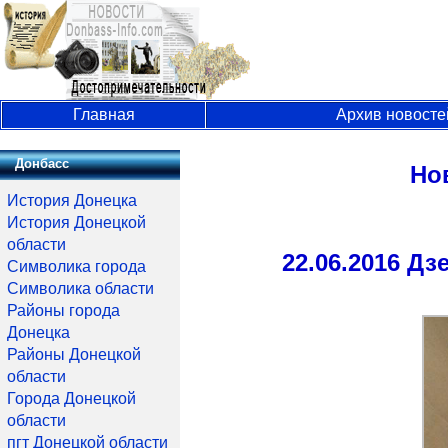
Главная
Архив новосте
Донбасс
Но
История Донецка
История Донецкой
области
22.06.2016 Д
Символика города
Символика области
Районы города
Донецка
Районы Донецкой
области
Города Донецкой
области
пгт Донецкой области