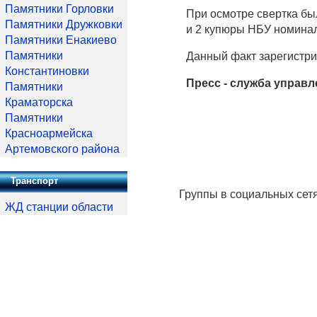
Памятники Горловки
При осмотре свертка бы
Памятники Дружковки
и 2 купюры НБУ номинал
Памятники Енакиево
Памятники
Данный факт зарегистри
Константиновки
Пресс - служба управ
Памятники
Краматорска
Памятники
Красноармейска
Артемовского района
Транспорт
Группы в социальных сет
ЖД станции области