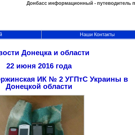
Донбасс информационный - путеводитель п
й
Наши Контакты
вости Донецка и области
22 июня 2016 года
зержинская ИК № 2 УГПтС Украины в
Донецкой области