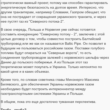
стратегически важный проект, потому как способен гарантировать
энергетическую безопасность на долгое время. Интересно, что
другим транзитерам, например Словакии, Газпром обещает, что
она не пострадает от сокращения украинского транзита, и через
нее пустят газ из "Северного потока-2".
В свою очередь, Польша и Норвегия уже сейчас готовятся
составить конкуренцию "Северному потоку - 2", заключив с этой
целью договор о том, чтобы совместно построить Балтийский
трубопровод или же как он называется Baltic Pipe. Он позволит в
будущем не пользоваться российским газом. Поставки голубого
топлива будут опираться на "Северные ворота", то есть
соединения трубопроводом залежей с норвежского шельфа через
Данию до польского побережья. А из Польши этот газ
теоретически может покупать и Украина. Только непонятно по
какой цене и в каких объемах.
Кроме того, по словам советника главы Минэнерго Максима
Билявского, для обеспечения Украины норвежским газом
необходимо будет построить интерконнектор между
газотранспортными системами Украины и Польши.
В общем, пока это еще достаточно туманная перспектива.
Трубе - труба?