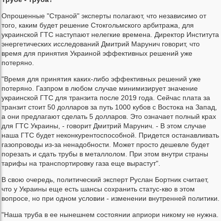
Опрошенные "Страной" эксперты полагают, что независимо от
того, каким будет решение Стокгольмского арбитража, для
украинской ГТС наступают нелегкие времена. Директор Института
энергетических исследований Дмитрий Марунич говорит, что
время для принятия Украиной эффективных решений уже
потеряно.
"Время для принятия каких-либо эффективных решений уже
потеряно. Газпром в любом случае минимизирует значение
украинской ГТС для транзита после 2019 года. Сейчас плата за
транзит стоит 50 долларов за путь 1000 кубов с Востока на Запад,
а они предлагают сделать 5 долларов. Это означает полный крах
для ГТС Украины, - говорит Дмитрий Марунич. - В этом случае
наша ГТС будет неконкурентоспособной. Придется останавливать
газопроводы из-за ненадобности. Может просто дешевле будет
порезать и сдать трубы в металлолом. При этом внутри страны
тарифы на транспортировку газа еще вырастут".
В свою очередь, политический эксперт Руслан Бортник считает,
что у Украины еще есть шансы сохранить статус-кво в этом
вопросе, но при одном условии - изменении внутренней политики.
"Наша труба в ее нынешнем состоянии априори никому не нужна.