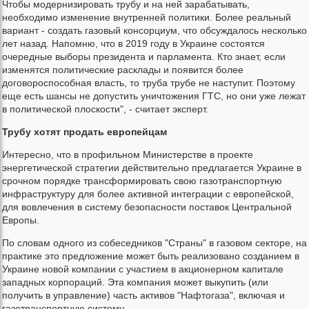
Чтобы модернизировать трубу и на ней зарабатывать,
необходимо изменение внутренней политики. Более реальный
вариант - создать газовый консорциум, что обсуждалось несколько
лет назад. Напомню, что в 2019 году в Украине состоятся
очередные выборы президента и парламента. Кто знает, если
изменятся политические расклады и появится более
договороспособная власть, то труба трубе не наступит. Поэтому
еще есть шансы не допустить уничтожения ГТС, но они уже лежат
в политической плоскости", - считает эксперт.
Трубу хотят продать европейцам
Интересно, что в профильном Министерстве в проекте
энергетической стратегии действительно предлагается Украине в
срочном порядке трансформировать свою газотранспортную
инфраструктуру для более активной интеграции с европейской,
для вовлечения в систему безопасности поставок Центральной
Европы.
По словам одного из собеседников "Страны" в газовом секторе, на
практике это предложение может быть реализовано созданием в
Украине новой компании с участием в акционерном капитале
западных корпораций. Эта компания может выкупить (или
получить в управление) часть активов "Нафтогаза", включая и
газотранспортную систему.