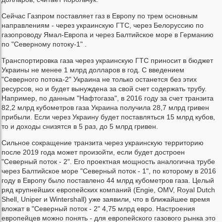
Сейчас Газпром поставляет газ в Европу по трем основным
направлениям - через украинскую ГТС, через Белоруссию по
газопроводу Ямал-Европа и через Балтийское море в Германию
по "Северному потоку-1" .
Транспортировка газа через украинскую ГТС приносит в бюджет
Украины не менее 1 млрд долларов в год. С введением
"Северного потока-2" Украина не только останется без этих
ресурсов, но и будет вынуждена за свой счет содержать трубу.
Например, по данным "Нафтогаза", в 2016 году за счет транзита
82,2 млрд кубометров газа Украина получила 28,7 млрд гривен
прибыли. Если через Украину будет поставляться 15 млрд кубов,
то и доходы снизятся в 5 раз, до 5 млрд гривен.
Сильное сокращение транзита через украинскую территорию
после 2019 года может произойти, если будет достроен
"Северный поток - 2". Его проектная мощность аналогична трубе
через Балтийское море "Северный поток - 1", по которому в 2016
году в Европу было поставлено 44 млрд кубометров газа. Целый
ряд крупнейших европейских компаний (Engie, OMV, Royal Dutch
Shell, Uniper и Wintershall) уже заявили, что в ближайшее время
вложат в "Северный поток - 2" 4,75 млрд евро. Настроения
европейцев можно понять - для европейского газового рынка это