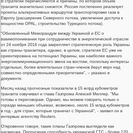
В стратегии перечисляются и причины, по котором объем
транзита значительно снизится: Россия постепенно реализует
проекты альтернативных маршрутов транспортировки газа в
Европу (расширение Северного потока, увеличение доступа к
мощностям OPAL, строительство Турецкого потока).
"Обновленный Меморандум между Украиной и ЕС о
взаимопонимании при сотрудничестве в энергетической отрасли
от 24 ноября 2016 года закрепляет стратегическую роль Украины
как страны-транзитера, однако, в целом, стратегия ЕС уже не
ориентирована на потенциал Украины, как наиболее важного
энергокоммуникационного звена на востоке, поскольку интересы
отдельных, более влиятельных стран-членов берут верх над
совместно определенными приоритетами", – указано в
документе.
Месяц назад прогнозные показатели в 15 млрд кубометров
транзита озвучивал и глава Газпрома Алексей Миллер. "Мы
готовы к переговорам. Однако, мы можем говорить только о
гораздо меньших объемах, возможно, около 15 млрд кубометров
в год - для стран, которые граничат с Украиной", - заявил он в
интервью агентству Reuters.
Откровенно говоря, такие планы Газпрома выглядели как
насмешка. Пропускная способность украинской ГТС - более 120