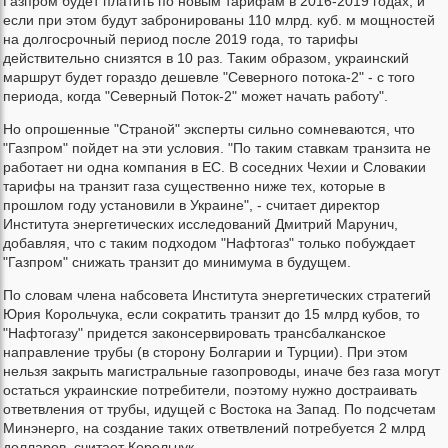
Газпром будет платить по новым тарифам в 2016-2019 годах, и
если при этом будут забронированы 110 млрд. куб. м мощностей
на долгосрочный период после 2019 года, то тарифы
действительно снизятся в 10 раз. Таким образом, украинский
маршрут будет гораздо дешевле "Северного потока-2" - с того
периода, когда "Северный Поток-2" может начать работу".
Но опрошенные "Страной" эксперты сильно сомневаются, что
"Газпром" пойдет на эти условия. "По таким ставкам транзита не
работает ни одна компания в ЕС. В соседних Чехии и Словакии
тарифы на транзит газа существенно ниже тех, которые в
прошлом году установили в Украине", - считает директор
Института энергетических исследований Дмитрий Марунич,
добавляя, что с таким подходом "Нафтогаз" только побуждает
"Газпром" снижать транзит до минимума в будущем.
По словам члена набсовета Института энергетических стратегий
Юрия Корольчука, если сократить транзит до 15 млрд кубов, то
"Нафтогазу" придется законсервировать трансбалканское
направление трубы (в сторону Болгарии и Турции). При этом
нельзя закрыть магистральные газопроводы, иначе без газа могут
остаться украинские потребители, поэтому нужно достраивать
ответвления от трубы, идущей с Востока на Запад. По подсчетам
Минэнерго, на создание таких ответвлений потребуется 2 млрд
долларов, считает Корольчук.