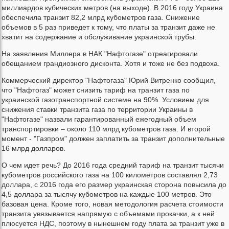
миллиардов кубических метров (на выходе). В 2016 году Украина
обеспечила транзит 82,2 млрд кубометров газа. Снижение
объемов в 5 раз приведет к тому, что платы за транзит даже не
хватит на содержание и обслуживание украинской трубы.
На заявления Миллера в НАК "Нафтогазе" отреагировали
обещанием грандиозного дисконта. Хотя и тоже не без подвоха.
Коммерческий директор "Нафтогаза" Юрий Витренко сообщил,
что "Нафтогаз" может снизить тариф на транзит газа по
украинской газотранспортной системе на 90%. Условием для
снижения ставки транзита газа по территории Украины в
"Нафтогазе" назвали гарантированный ежегодный объем
транспортировки – около 110 млрд кубометров газа. И второй
момент - "Газпром" должен заплатить за транзит дополнительные
16 млрд долларов.
О чем идет речь? До 2016 года средний тариф на транзит тысячи
кубометров российского газа на 100 километров составлял 2,73
доллара, с 2016 года его размер украинская сторона повысила до
4,5 доллара за тысячу кубометров на каждые 100 метров. Это
базовая цена. Кроме того, новая методология расчета стоимости
транзита увязывается напрямую с объемами прокачки, а к ней
плюсуется НДС, поэтому в нынешнем году плата за транзит уже в