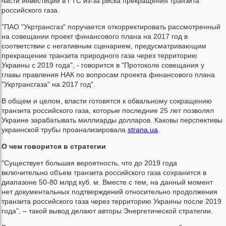
части инвестиций в ГТС из-за риска прекращения транзита
российского газа.
"ПАО "Укртрансгаз" поручается откорректировать рассмотренный
на совещании проект финансового плана на 2017 год в
соответствии с негативным сценарием, предусматривающим
прекращение транзита природного газа через территорию
Украины с 2019 года", - говорится в "Протоколе совещания у
главы правления НАК по вопросам проекта финансового плана
"Укртрансгаза" на 2017 год".
В общем и целом, власти готовятся к обвальному сокращению
транзита российского газа, которые последние 25 лет позволял
Украине зарабатывать миллиарды долларов. Каковы перспективы
украинской трубы проанализировала
strana.ua
.
О чем говорится в стратегии
"Существует большая вероятность, что до 2019 года
включительно объем транзита российского газа сохранится в
диапазоне 50-80 млрд куб. м. Вместе с тем, на данный момент
нет документальных подтверждений относительно продолжения
транзита российского газа через территорию Украины после 2019
года", – такой вывод делают авторы Энергетической стратегии.