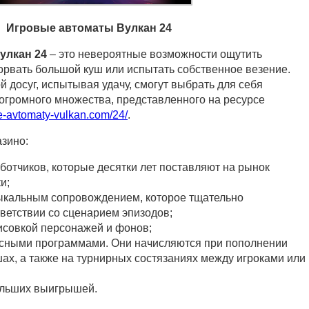
Игровые автоматы Вулкан 24
улкан 24
– это невероятные возможности ощутить
сорвать большой куш или испытать собственное везение.
 досуг, испытывая удачу, смогут выбрать для себя
огромного множества, представленного на ресурсе
ye-avtomaty-vulkan.com/24/
.
азино:
ботчиков, которые десятки лет поставляют на рынок
и;
ыкальным сопровождением, которое тщательно
тветствии со сценарием эпизодов;
исовкой персонажей и фонов;
сными программами. Они начисляются при пополнении
ах, а также на турнирных состязаниях между игроками или
ольших выигрышей.