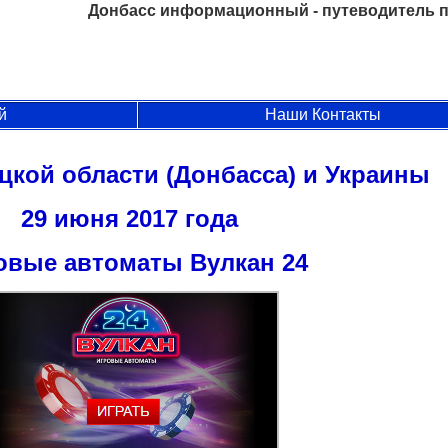
Донбасс информационный - путеводитель п
й
Наши Контакты
цкой области (Донбасса) и Украины
29 июня 2017 года
овые автоматы Вулкан 24