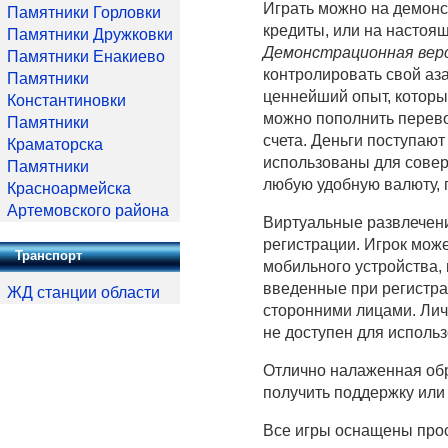
Играть можно на демонс
Памятники Горловки
кредиты, или на настоя
Памятники Дружковки
Демонстрационная вер
Памятники Енакиево
контролировать свой аз
Памятники
ценнейший опыт, которы
Константиновки
можно пополнить перево
Памятники
счета. Деньги поступают
Краматорска
использованы для совер
Памятники
любую удобную валюту, п
Красноармейска
Артемовского района
Виртуальные развлечени
регистрации. Игрок може
Транспорт
мобильного устройства,
введенные при регистра
ЖД станции области
сторонними лицами. Лич
не доступен для испол
Отлично налаженная обр
получить поддержку или
Все игры оснащены прос