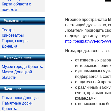
Карта области с
поиском
Игровое пространство
В
Развлечения
настоящий дух казино, 
Театры
Любители проводить свой
Кинотеатры
подходящую игру среди 
Парки, скверы
http://besplatnyye-igrovy
Донецка
Игры, представлены в к
Музеи Донетчины
от известных разра
интересные новинк
Музеи города Донецка
с динамичным муз
Музеи Донецкой
подбирается в соо
области
с тщательной прор
с различными бону
Памятники
счета, при выигрыш
Памятники Донецка
командами;
Памятные доски
с возможностью б
Донецка