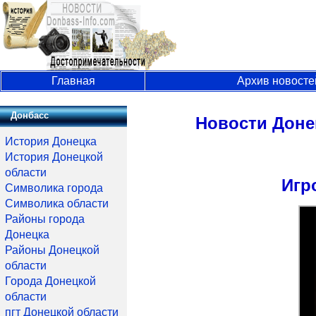
Главная
Архив новосте
Донбасс
Новости Доне
История Донецка
История Донецкой
области
Игр
Символика города
Символика области
Районы города
Донецка
Районы Донецкой
области
Города Донецкой
области
пгт Донецкой области