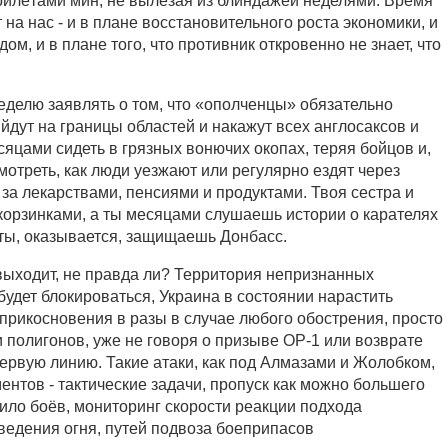
прилётами мин, не вылезая из блиндажей неделями. Время
 на нас - и в плане восстановительного роста экономики, и
ом, и в плане того, что противник откровенно не знает, что
неделю заявлять о том, что «ополченцы» обязательно
йдут на границы областей и накажут всех англосаксов и
сяцами сидеть в грязных вонючих окопах, теряя бойцов и,
мотреть, как люди уезжают или регулярно ездят через
за лекарствами, пенсиями и продуктами. Твоя сестра и
с корзинками, а ты месяцами слушаешь истории о карателях
 ты, оказывается, защищаешь Донбасс.
выходит, не правда ли? Территория непризнанных
удет блокироваться, Украина в состоянии нарастить
оприкосновения в разы в случае любого обострения, просто
и полигонов, уже не говоря о призыве ОР-1 или возврате
ервую линию. Такие атаки, как под Алмазами и Жолобком,
нтов - тактические задачи, пропуск как можно большего
нило боёв, мониторинг скорости реакции подхода
ведения огня, путей подвоза боеприпасов