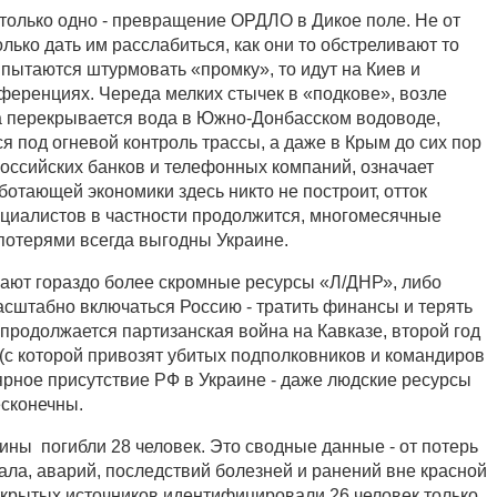
 только одно - превращение ОРДЛО в Дикое поле. Не от
олько дать им расслабиться, как они то обстреливают то
о пытаются штурмовать «промку», то идут на Киев и
ференциях. Череда мелких стычек в «подкове», возле
да перекрывается вода в Южно-Донбасском водоводе,
 под огневой контроль трассы, а даже в Крым до сих пор
оссийских банков и телефонных компаний, означает
аботающей экономики здесь никто не построит, отток
ециалистов в частности продолжится, многомесячные
потерями всегда выгодны Украине.
ают гораздо более скромные ресурсы «Л/ДНР», либо
асштабно включаться Россию - тратить финансы и терять
 продолжается партизанская война на Кавказе, второй год
(с которой привозят убитых подполковников и командиров
ярное присутствие РФ в Украине - даже людские ресурсы
есконечны.
ины погибли 28 человек. Это сводные данные - от потерь
ала, аварий, последствий болезней и ранений вне красной
открытых источников идентифицировали 26 человек только