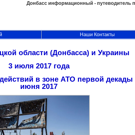
Донбасс информационный - путеводитель п
й
Наши Контакты
цкой области (Донбасса) и Украины
3 июля 2017 года
действий в зоне АТО первой декады
июня 2017