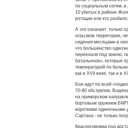
по социальным сетям, в
10 убитых в районе Жоло
ротации или кто разбился
А это означает только о
огрызков территории, ч
сидения месяцами в око
что большинство одиозн
переехали под землю, 
батальонов», которые п
температурой по больниц
как в XVII веке, так и в X
Бои идут по всей «подко
70-80 обстрелов. Водяно
на приморском направле
бортовым оружием БМП,
короткими одиночными у
Сартана - не только по
Красногоровка под дост