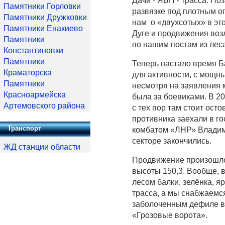
Дачи - ЯБП - трасса. П
Памятники Горловки
развязке под плотным о
Памятники Дружковки
нам о «двухсотых» в это
Памятники Енакиево
Дуге и продвижения воз
Памятники
по нашим постам из леса
Константиновки
Памятники
Теперь настало время Б
Краматорска
для активности, с мощн
Памятники
несмотря на заявления м
Красноармейска
была за боевиками. В 20
Артемовского района
с тех пор там стоит осто
противника заехали в г
Транспорт
комбатом «ЛНР» Владими
секторе закончились.
ЖД станции области
Продвижение произошло 
высоты 150,3. Вообще, 
лесом балки, зелёнка, 
трасса, а мы снабжаемс
заболоченным дефиле в 
«Грозовые ворота».