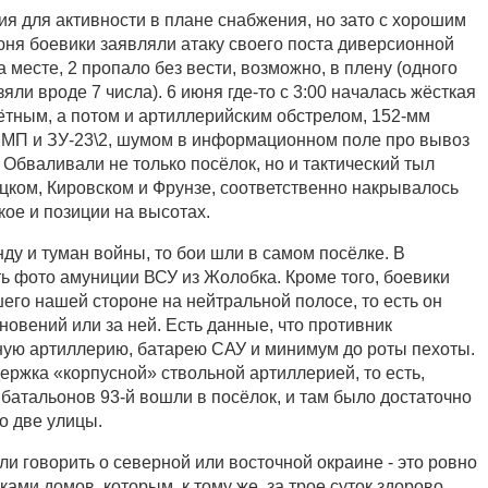
ия для активности в плане снабжения, но зато с хорошим
юня боевики заявляли атаку своего поста диверсионной
а месте, 2 пропало без вести, возможно, в плену (одного
зяли вроде 7 числа). 6 июня где-то с 3:00 началась жёсткая
мётным, а потом и артиллерийским обстрелом, 152-мм
БМП и ЗУ-23\2, шумом в информационном поле про вывоз
. Обваливали не только посёлок, но и тактический тыл
цком, Кировском и Фрунзе, соответственно накрывалось
ое и позиции на высотах.
ду и туман войны, то бои шли в самом посёлке. В
ть фото амуниции ВСУ из Жолобка. Кроме того, боевики
его нашей стороне на нейтральной полосе, то есть он
новений или за ней. Есть данные, что противник
ную артиллерию, батарею САУ и минимум до роты пехоты.
ержка «корпусной» ствольной артиллерией, то есть,
батальонов 93-й вошли в посёлок, и там было достаточно
о две улицы.
и говорить о северной или восточной окраине - это ровно
ками домов, которым, к тому же, за трое суток здорово