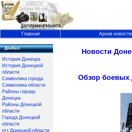
Главная
Архив новосте
Донбасс
Новости Доне
История Донецка
История Донецкой
области
Обзор боевых 
Символика города
Символика области
Районы города
Донецка
Районы Донецкой
области
Города Донецкой
области
пгт Донецкой области