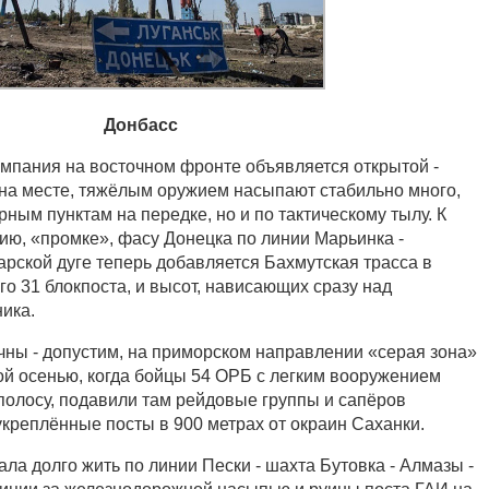
Донбасс
ампания на восточном фронте объявляется открытой -
а на месте, тяжёлым оружием насыпают стабильно много,
рным пунктам на передке, но и по тактическому тылу. К
ю, «промке», фасу Донецка по линии Марьинка -
арской дуге теперь добавляется Бахмутская трасса в
о 31 блокпоста, и высот, нависающих сразу над
ика.
ны - допустим, на приморском направлении «серая зона»
й осенью, когда бойцы 54 ОРБ с легким вооружением
полосу, подавили там рейдовые группы и сапёров
укреплённые посты в 900 метрах от окраин Саханки.
ала долго жить по линии Пески - шахта Бутовка - Алмазы -