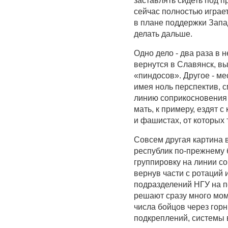
заставлять сидеть под 
сейчас полностью играет
в плане поддержки Запад
делать дальше.
Одно дело - два раза в 
вернутся в Славянск, вы
«пиндосов». Другое - ме
имея ноль перспектив, с
линию соприкосновения 
мать, к примеру, ездят 
и фашистах, от которых
Совсем другая картина 
республик по-прежнему б
группировку на линии с
вернув части с ротаций 
подразделений НГУ на п
решают сразу много моме
числа бойцов через гор
подкреплений, системы 