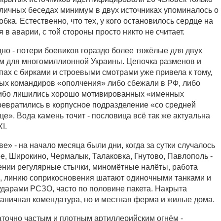
 личных беседах минимум в двух источниках упоминалось о
бка. Естественно, что тех, у кого остановилось сердце на
 в аварии, с той стороны просто никто не считает.
дно - потери боевиков гораздо более тяжёлые для двух
ем для многомиллионной Украины. Цепочка разменов и
пах с бирками и строевыми смотрами уже привела к тому,
ых командиров «ополчения» либо сбежали в РФ, либо
либо лишились хорошо мотивированных «именных
ревратились в корпусное подразделение «со средней
е». Вода камень точит - пословица всё так же актуальна
XI.
ве» - на начало месяца были дни, когда за сутки случалось
е, Широкино, Чермалык, Талаковка, Гнутово, Павлополь -
нии регулярные стычки, миномётные налёты, работа
 линию соприкосновения шатают одиночными танками и
дарами РСЗО, часто по половине пакета. Накрыта
граничная комендатура, но и местная ферма и жилые дома.
аточно частым и плотным артиллерийским огнём -