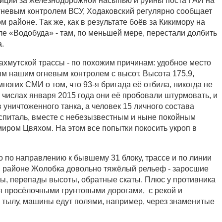
озиции за железнодорожной насыпью и руины поста ГАИ на
гневым контролем ВСУ, Ходаковский регулярно сообщает
м районе. Так же, как в результате боёв за Кикимору на
ле «Водобуда» - там, по меньшей мере, перестали долбить
.
ахмутской трассы - по похожим причинам: удобное место
ым нашим огневым контролем с высот. Высота 175,9,
ногих СМИ о том, что 93-я бригада её отбила, никогда не
 числах января 2015 года они её пробовали штурмовать, и
в уничтоженного танка, а человек 15 личного состава
оспиталь, вместе с небезызвестным и ныне покойным
ром Цвяхом. На этом все попытки покосить укроп в
по направлению к бывшему 31 блоку, трассе и по линии
в районе Жолобка довольно тяжёлый рельеф - заросшие
яры, перепады высоты, обратные скаты. Плюс у противника
я просёлочными грунтовыми дорогами, с рекой и
тылу, машины едут полями, например, через знаменитые