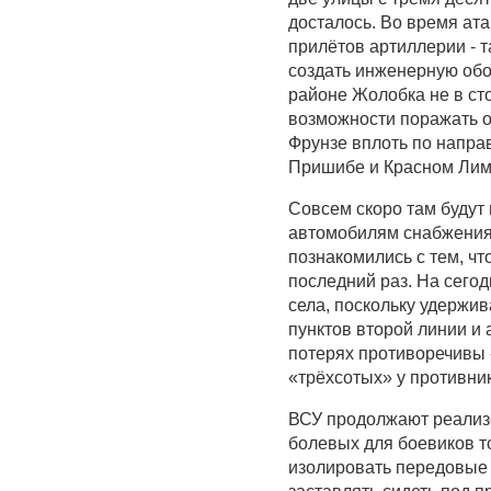
досталось. Во время ата
прилётов артиллерии - т
создать инженерную обо
районе Жолобка не в сто
возможности поражать о
Фрунзе вплоть по напра
Пришибе и Красном Лим
Совсем скоро там будут
автомобилям снабжения 
познакомились с тем, чт
последний раз. На сегод
села, поскольку удержи
пунктов второй линии и
потерях противоречивы -
«трёхсотых» у противник
ВСУ продолжают реализо
болевых для боевиков то
изолировать передовые 