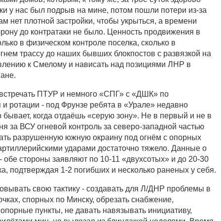
ки у нас был подрыв на мине, потом пошли потери из-за
ам нет плотной застройки, чтобы укрыться, а времени
рону до контратаки не было. Ценность продвижения в
лько в физическом контроле поселка, сколько в
гнем трассу до наших бывших блокпостов с развязкой на
влению к Смелому и нависать над позициями ЛНР в
ане.
 встречать ПТУР и немного «СПГ» с «ДШК» по
и ротации - под Фрунзе ребята в «Урале» недавно
о бывает, когда отдаёшь «серую зону». Не в первый и не в
ня за ВСУ огневой контроль за северо-западной частью
вать разрушенную южную окраину под огнём с опорных
 артиллерийскими ударами достаточно тяжело. Данные о
 обе стороны заявляют по 10-11 «двухсотых» и до 20-30
а, подтверждая 1-2 погибших и несколько раненых у себя.
вывать свою тактику - создавать для Л/ДНР проблемы в
чках, спорных по Минску, обрезать снабжение,
опорные пункты, не давать навязывать инициативу,