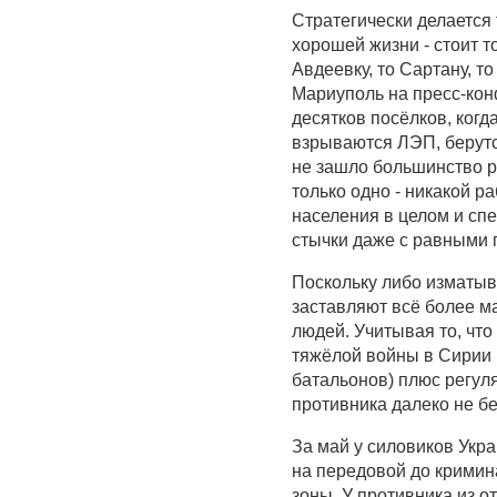
Стратегически делается
хорошей жизни - стоит т
Авдеевку, то Сартану, т
Мариуполь на пресс-кон
десятков посёлков, ког
взрываются ЛЭП, берутся
не зашло большинство р
только одно - никакой р
населения в целом и сп
стычки даже с равными 
Поскольку либо изматыв
заставляют всё более м
людей. Учитывая то, что
тяжёлой войны в Сирии 
батальонов) плюс регул
противника далеко не б
За май у силовиков Укра
на передовой до кримин
зоны. У противника из 