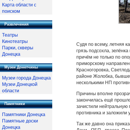
Карта области с
поиском
Развлечения
Театры
Кинотеатры
Судя по всему, летняя к
Парки, скверы
грязь подсохла, зелёнк
Донецка
причём не только по опо
приморскому направлени
Музеи Донетчины
Красногоровка, Светлод
районе Жолобка, бывшег
Музеи города Донецка
несколькими НП противн
Музеи Донецкой
области
Причины вполне прозрач
закончилась ещё прошло
Памятники
зачистили нейтральную 
противника и заложили 
Памятники Донецка
Памятные доски
Так же давно она приказ
Донецка