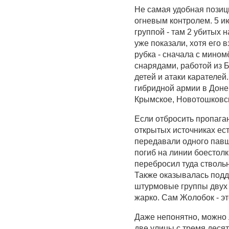
Не самая удобная позиц
огневым контролем. 5 и
группой - там 2 убитых н
уже показали, хотя его в
рубка - сначала с мино
снарядами, работой из 
детей и атаки карателей
гибридной армии в Доне
Крымское, Новотошковск
Если отбросить пропаган
открытых источниках ес
передавали одного павш
погиб на линии боестолк
перебросил туда стволь
Также оказывалась подд
штурмовые группы двух 
жарко. Сам Жолобок - эт
Даже непонятно, можно л
две улицы с тремя десят